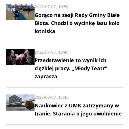
2022-07-07, 19:50
Gorąco na sesji Rady Gminy Białe
Błota. Chodzi o wycinkę lasu koło
lotniska
2022-07-07, 18:45
Przedstawienie to wynik ich
ciężkiej pracy. „Młody Teatr”
zaprasza
2022-07-07, 17:45
Naukowiec z UMK zatrzymany w
Iranie. Starania o jego uwolnienie