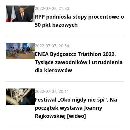
2022-07-07, 21:30
RPP podniosła stopy procentowe o
50 pkt bazowych
2022-07-07, 20:54
ENEA Bydgoszcz Triathlon 2022.
Tysiące zawodników i utrudnienia
dla kierowców
2022-07-07, 20:11
Festiwal „Oko nigdy nie śpi”. Na
początek wystawa Joanny
Rajkowskiej [wideo]