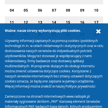
04
05
06
07
08
09
10
11
12
13
14
15
16
17
Ważne: nasze strony wykorzystują pliki cookies.
18
19
20
21
22
23
24
Używamy informacji zapisanych za pomocą cookies i podobnych
technologii m.in. w celach reklamowych i statystycznych oraz w celu
25
26
27
28
29
30
31
dostosowania naszych serwisów do indywidualnych potrzeb
użytkowników. Mogą też stosować je współpracujący z nami
reklamodawcy, firmy badawcze oraz dostawcy aplikacji
multimedialnych. W programie służącym do obsługi internetu
można zmienić ustawienia dotyczące cookies. Korzystanie z
Polityka Prywatności
naszych serwisów internetowych bez zmiany ustawień dotyczących
Zasady korzystania z Serwisu
cookies oznacza, że będą one zapisane w pamięci urządzenia.
Więcej informacji można znaleźć w naszej
Polityce prywatności
Organizacje Pożytku Publicznego
Cyfryzacja DAB+
Zamieszczone na stronach internetowych www.radiopik.pl
materiały sygnowane skrótem „PAP” stanowią element Serwisów
Polityka ochrony danych osobowych
Informacyjnych PAP, będących bazą danych, których producentem