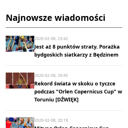
Najnowsze wiadomości
2020-02-08, 23:42
Jest aż 8 punktów straty. Porażka
bydgoskich siatkarzy z Będzinem
2020-02-08, 20:45
Rekord świata w skoku o tyczce
podczas "Orlen Copernicus Cup" w
Toruniu [DŹWIĘK]
2020-02-08, 20:18