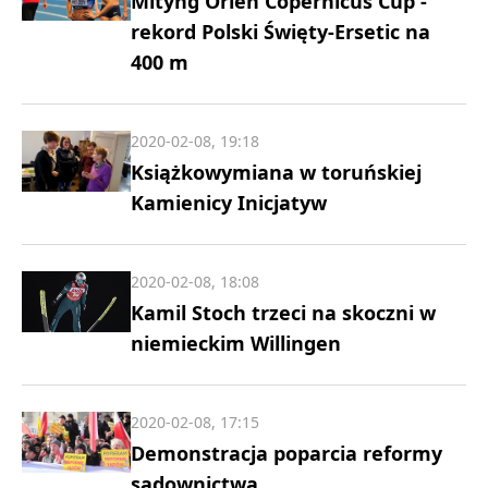
Mityng Orlen Copernicus Cup -
rekord Polski Święty-Ersetic na
400 m
2020-02-08, 19:18
Książkowymiana w toruńskiej
Kamienicy Inicjatyw
2020-02-08, 18:08
Kamil Stoch trzeci na skoczni w
niemieckim Willingen
2020-02-08, 17:15
Demonstracja poparcia reformy
sądownictwa