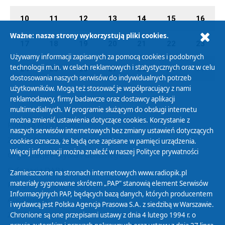
10
11
12
13
14
15
16
Ważne: nasze strony wykorzystują pliki cookies.
17
18
19
20
21
22
23
Używamy informacji zapisanych za pomocą cookies i podobnych
technologii m.in. w celach reklamowych i statystycznych oraz w celu
24
25
26
27
28
29
01
dostosowania naszych serwisów do indywidualnych potrzeb
użytkowników. Mogą też stosować je współpracujący z nami
reklamodawcy, firmy badawcze oraz dostawcy aplikacji
multimedialnych. W programie służącym do obsługi internetu
można zmienić ustawienia dotyczące cookies. Korzystanie z
Polityka Prywatności
naszych serwisów internetowych bez zmiany ustawień dotyczących
Zasady korzystania z Serwisu
cookies oznacza, że będą one zapisane w pamięci urządzenia.
Więcej informacji można znaleźć w naszej
Polityce prywatności
Organizacje Pożytku Publicznego
Cyfryzacja DAB+
Zamieszczone na stronach internetowych www.radiopik.pl
materiały sygnowane skrótem „PAP” stanowią element Serwisów
Polityka ochrony danych osobowych
Informacyjnych PAP, będących bazą danych, których producentem
Abonament
i wydawcą jest Polska Agencja Prasowa S.A. z siedzibą w Warszawie.
Zamówienia publiczne
Chronione są one przepisami ustawy z dnia 4 lutego 1994 r. o