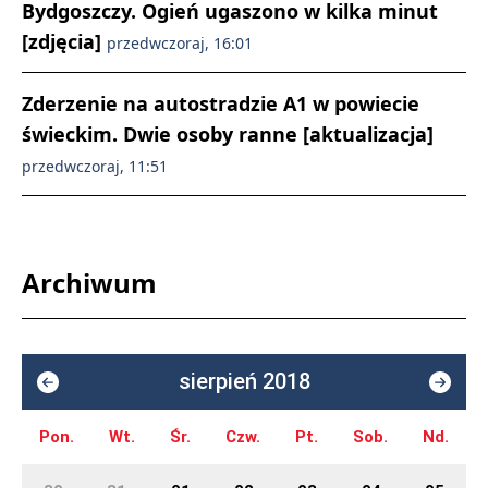
Bydgoszczy. Ogień ugaszono w kilka minut
[zdjęcia]
przedwczoraj, 16:01
Zderzenie na autostradzie A1 w powiecie
świeckim. Dwie osoby ranne [aktualizacja]
przedwczoraj, 11:51
Archiwum
sierpień 2018
Pon.
Wt.
Śr.
Czw.
Pt.
Sob.
Nd.