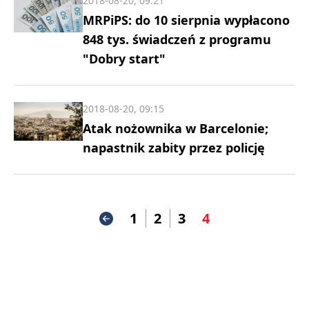
2018-08-20, 09:21
MRPiPS: do 10 sierpnia wypłacono
848 tys. świadczeń z programu
"Dobry start"
2018-08-20, 09:15
Atak nożownika w Barcelonie;
napastnik zabity przez policję
1
2
3
4