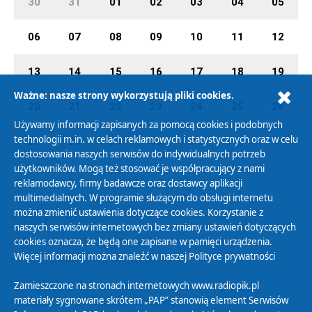
30
31
01
02
03
04
05
06
07
08
09
10
11
12
13
14
15
16
17
18
19
Ważne: nasze strony wykorzystują pliki cookies.
20
21
22
23
24
25
26
Używamy informacji zapisanych za pomocą cookies i podobnych
technologii m.in. w celach reklamowych i statystycznych oraz w celu
27
28
29
30
31
01
02
dostosowania naszych serwisów do indywidualnych potrzeb
użytkowników. Mogą też stosować je współpracujący z nami
reklamodawcy, firmy badawcze oraz dostawcy aplikacji
multimedialnych. W programie służącym do obsługi internetu
można zmienić ustawienia dotyczące cookies. Korzystanie z
Polityka Prywatności
naszych serwisów internetowych bez zmiany ustawień dotyczących
Zasady korzystania z Serwisu
cookies oznacza, że będą one zapisane w pamięci urządzenia.
Więcej informacji można znaleźć w naszej
Polityce prywatności
Organizacje Pożytku Publicznego
Cyfryzacja DAB+
Zamieszczone na stronach internetowych www.radiopik.pl
materiały sygnowane skrótem „PAP” stanowią element Serwisów
Polityka ochrony danych osobowych