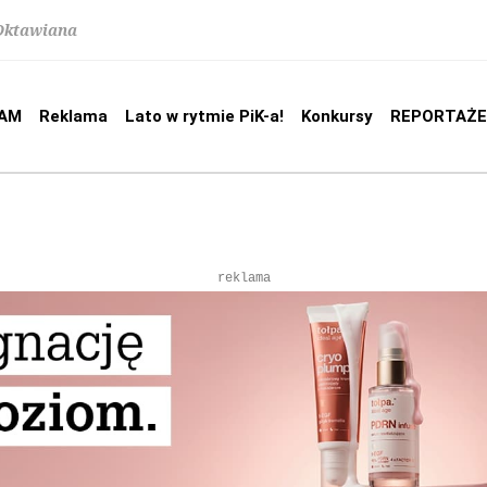
 Oktawiana
AM
Reklama
Lato w rytmie PiK-a!
Konkursy
REPORTAŻE
reklama