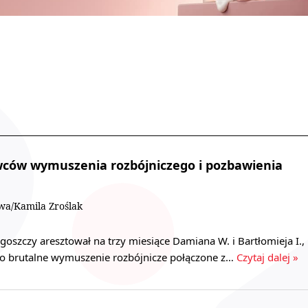
wców wymuszenia rozbójniczego i pozbawienia
wa/Kamila Zroślak
szczy aresztował na trzy miesiące Damiana W. i Bartłomieja I.,
i o brutalne wymuszenie rozbójnicze połączone z…
Czytaj dalej »