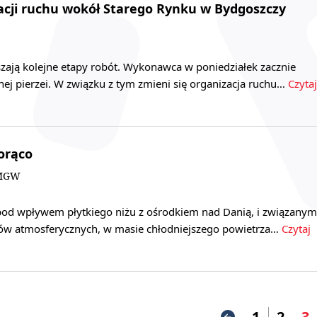
acji ruchu wokół Starego Rynku w Bydgoszczy
zają kolejne etapy robót. Wykonawca w poniedziałek zacznie
ej pierzei. W związku z tym zmieni się organizacja ruchu…
Czytaj
gorąco
IMGW
 pod wpływem płytkiego niżu z ośrodkiem nad Danią, i związanym
ów atmosferycznych, w masie chłodniejszego powietrza…
Czytaj
1
2
3