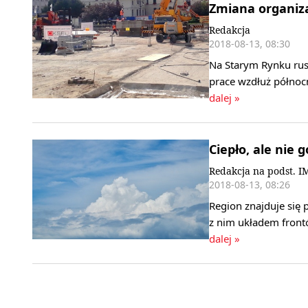
Zmiana organiz
Redakcja
2018-08-13, 08:30
Na Starym Rynku rus
prace wzdłuż północn
dalej »
Ciepło, ale nie 
Redakcja na podst. 
2018-08-13, 08:26
Region znajduje się
z nim układem front
dalej »