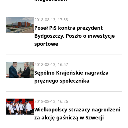
2018-08-13, 17:33
Poseł PiS kontra prezydent
Bydgoszczy. Poszło o inwestycje
sportowe
2018-08-13, 16:57
Sępólno Krajeńskie nagradza
prężnego społecznika
2018-08-13, 16:26
Wielkopolscy strażacy nagrodzeni
za akcję gaśniczą w Szwecji