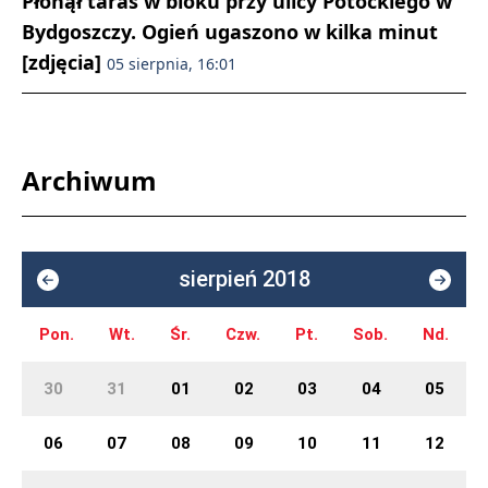
Płonął taras w bloku przy ulicy Potockiego w
Bydgoszczy. Ogień ugaszono w kilka minut
[zdjęcia]
05 sierpnia, 16:01
Archiwum
sierpień 2018
Pon.
Wt.
Śr.
Czw.
Pt.
Sob.
Nd.
30
31
01
02
03
04
05
06
07
08
09
10
11
12