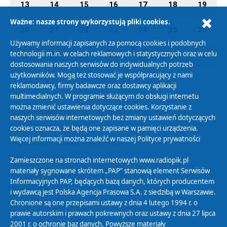
13
14
15
16
17
18
19
Ważne: nasze strony wykorzystują pliki cookies.
20
21
22
23
24
25
26
Używamy informacji zapisanych za pomocą cookies i podobnych
technologii m.in. w celach reklamowych i statystycznych oraz w celu
27
28
29
30
31
01
02
dostosowania naszych serwisów do indywidualnych potrzeb
użytkowników. Mogą też stosować je współpracujący z nami
reklamodawcy, firmy badawcze oraz dostawcy aplikacji
multimedialnych. W programie służącym do obsługi internetu
można zmienić ustawienia dotyczące cookies. Korzystanie z
Polityka Prywatności
naszych serwisów internetowych bez zmiany ustawień dotyczących
Zasady korzystania z Serwisu
cookies oznacza, że będą one zapisane w pamięci urządzenia.
Więcej informacji można znaleźć w naszej
Polityce prywatności
Organizacje Pożytku Publicznego
Cyfryzacja DAB+
Zamieszczone na stronach internetowych www.radiopik.pl
materiały sygnowane skrótem „PAP” stanowią element Serwisów
Polityka ochrony danych osobowych
Informacyjnych PAP, będących bazą danych, których producentem
Abonament
i wydawcą jest Polska Agencja Prasowa S.A. z siedzibą w Warszawie.
Zamówienia publiczne
Chronione są one przepisami ustawy z dnia 4 lutego 1994 r. o
prawie autorskim i prawach pokrewnych oraz ustawy z dnia 27 lipca
2001 r. o ochronie baz danych. Powyższe materiały