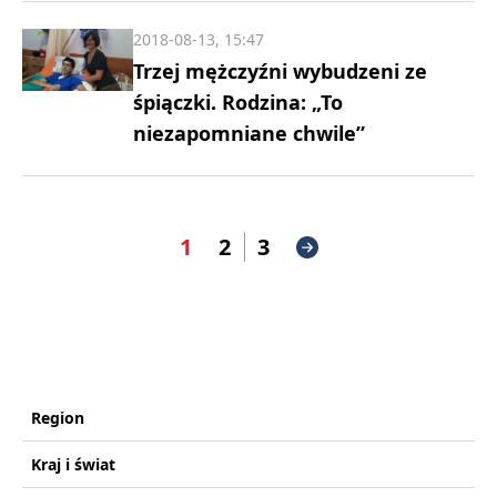
2018-08-13, 15:47
Trzej mężczyźni wybudzeni ze
śpiączki. Rodzina: „To
niezapomniane chwile”
1
2
3
Region
Kraj i świat