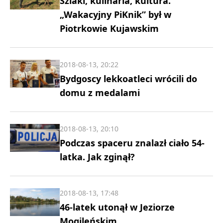
Szlaki, kulinaria, kultura.
„Wakacyjny PiKnik” był w
Piotrkowie Kujawskim
2018-08-13, 20:22
Bydgoscy lekkoatleci wrócili do
domu z medalami
2018-08-13, 20:10
Podczas spaceru znalazł ciało 54-
latka. Jak zginął?
2018-08-13, 17:48
46-latek utonął w Jeziorze
Mogileńskim