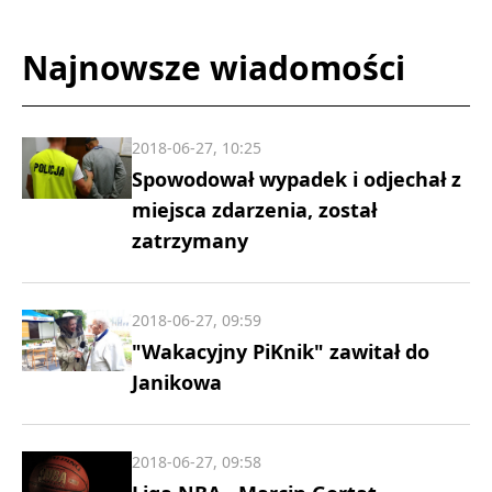
Najnowsze wiadomości
2018-06-27, 10:25
Spowodował wypadek i odjechał z
miejsca zdarzenia, został
zatrzymany
2018-06-27, 09:59
"Wakacyjny PiKnik" zawitał do
Janikowa
2018-06-27, 09:58