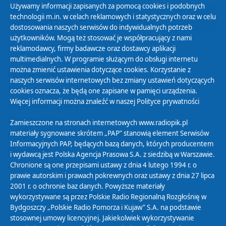
Używamy informacji zapisanych za pomocą cookies i podobnych
technologii m.in. w celach reklamowych i statystycznych oraz w celu
25
26
27
28
29
30
01
dostosowania naszych serwisów do indywidualnych potrzeb
użytkowników. Mogą też stosować je współpracujący z nami
reklamodawcy, firmy badawcze oraz dostawcy aplikacji
multimedialnych. W programie służącym do obsługi internetu
można zmienić ustawienia dotyczące cookies. Korzystanie z
Polityka Prywatności
naszych serwisów internetowych bez zmiany ustawień dotyczących
Zasady korzystania z Serwisu
cookies oznacza, że będą one zapisane w pamięci urządzenia.
Więcej informacji można znaleźć w naszej
Polityce prywatności
Organizacje Pożytku Publicznego
Cyfryzacja DAB+
Zamieszczone na stronach internetowych www.radiopik.pl
materiały sygnowane skrótem „PAP” stanowią element Serwisów
Polityka ochrony danych osobowych
Informacyjnych PAP, będących bazą danych, których producentem
Abonament
i wydawcą jest Polska Agencja Prasowa S.A. z siedzibą w Warszawie.
Zamówienia publiczne
Chronione są one przepisami ustawy z dnia 4 lutego 1994 r. o
prawie autorskim i prawach pokrewnych oraz ustawy z dnia 27 lipca
2001 r. o ochronie baz danych. Powyższe materiały
Biuletyn Informacji Publicznej
wykorzystywane są przez Polskie Radio Regionalną Rozgłośnię w
Bydgoszczy „Polskie Radio Pomorza i Kujaw” S.A. na podstawie
stosownej umowy licencyjnej. Jakiekolwiek wykorzystywanie