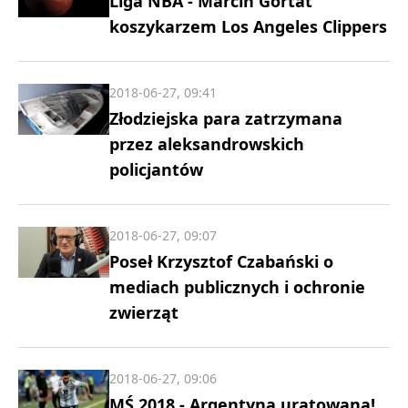
Liga NBA - Marcin Gortat
koszykarzem Los Angeles Clippers
2018-06-27, 09:41
Złodziejska para zatrzymana
przez aleksandrowskich
policjantów
2018-06-27, 09:07
Poseł Krzysztof Czabański o
mediach publicznych i ochronie
zwierząt
2018-06-27, 09:06
MŚ 2018 - Argentyna uratowana!