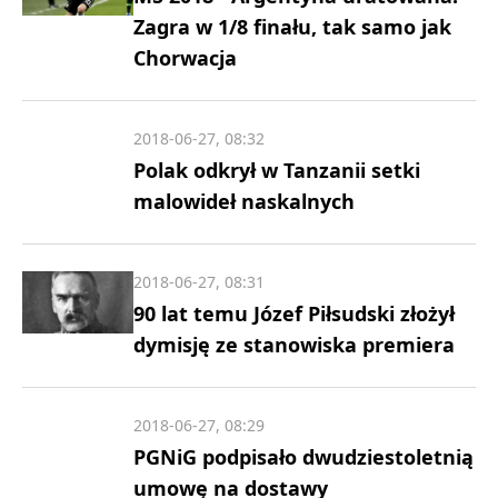
Zagra w 1/8 finału, tak samo jak
Chorwacja
2018-06-27, 08:32
Polak odkrył w Tanzanii setki
malowideł naskalnych
2018-06-27, 08:31
90 lat temu Józef Piłsudski złożył
dymisję ze stanowiska premiera
2018-06-27, 08:29
PGNiG podpisało dwudziestoletnią
umowę na dostawy