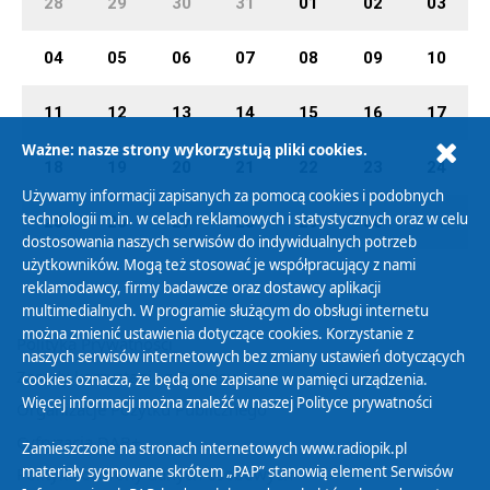
28
29
30
31
01
02
03
04
05
06
07
08
09
10
11
12
13
14
15
16
17
Ważne: nasze strony wykorzystują pliki cookies.
18
19
20
21
22
23
24
Używamy informacji zapisanych za pomocą cookies i podobnych
technologii m.in. w celach reklamowych i statystycznych oraz w celu
25
26
27
28
29
30
01
dostosowania naszych serwisów do indywidualnych potrzeb
użytkowników. Mogą też stosować je współpracujący z nami
reklamodawcy, firmy badawcze oraz dostawcy aplikacji
multimedialnych. W programie służącym do obsługi internetu
można zmienić ustawienia dotyczące cookies. Korzystanie z
Polityka Prywatności
naszych serwisów internetowych bez zmiany ustawień dotyczących
Zasady korzystania z Serwisu
cookies oznacza, że będą one zapisane w pamięci urządzenia.
Więcej informacji można znaleźć w naszej
Polityce prywatności
Organizacje Pożytku Publicznego
Cyfryzacja DAB+
Zamieszczone na stronach internetowych www.radiopik.pl
materiały sygnowane skrótem „PAP” stanowią element Serwisów
Polityka ochrony danych osobowych