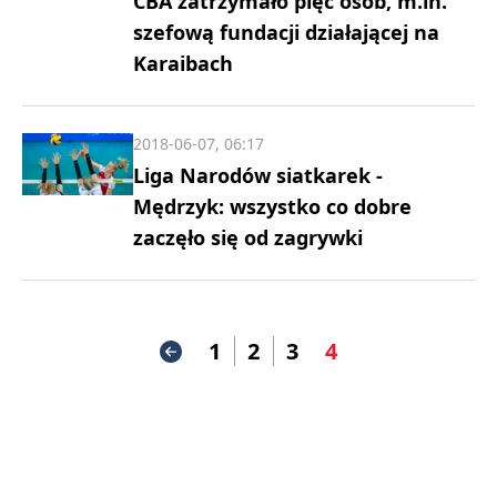
CBA zatrzymało pięć osób, m.in.
szefową fundacji działającej na
Karaibach
2018-06-07, 06:17
Liga Narodów siatkarek -
Mędrzyk: wszystko co dobre
zaczęło się od zagrywki
1
2
3
4