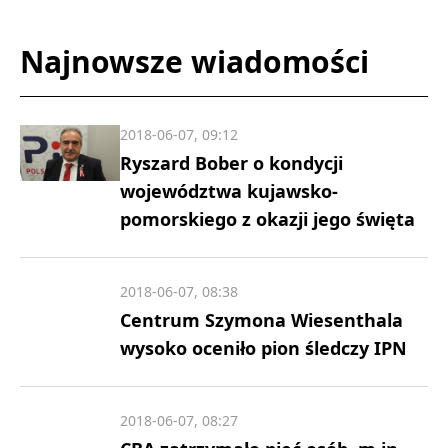
Najnowsze wiadomości
2018-06-07, 09:12
Ryszard Bober o kondycji
województwa kujawsko-
pomorskiego z okazji jego święta
2018-06-07, 08:38
Centrum Szymona Wiesenthala
wysoko oceniło pion śledczy IPN
2018-06-07, 08:27