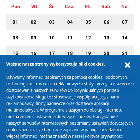
Pon.
Wt.
Śr.
Czw.
Pt.
Sob.
Nd.
01
02
03
04
05
06
07
08
09
10
11
12
13
14
15
16
17
18
19
20
21
Ważne: nasze strony wykorzystują pliki cookies.
22
23
24
25
26
27
28
Używamy informacji zapisanych za pomocą cookies i podobnych
technologii m.in. w celach reklamowych i statystycznych oraz w celu
29
30
31
01
02
03
04
dostosowania naszych serwisów do indywidualnych potrzeb
użytkowników. Mogą też stosować je współpracujący z nami
reklamodawcy, firmy badawcze oraz dostawcy aplikacji
multimedialnych. W programie służącym do obsługi internetu
można zmienić ustawienia dotyczące cookies. Korzystanie z
Polityka Prywatności
naszych serwisów internetowych bez zmiany ustawień dotyczących
Zasady korzystania z Serwisu
cookies oznacza, że będą one zapisane w pamięci urządzenia.
Więcej informacji można znaleźć w naszej
Polityce prywatności
Organizacje Pożytku Publicznego