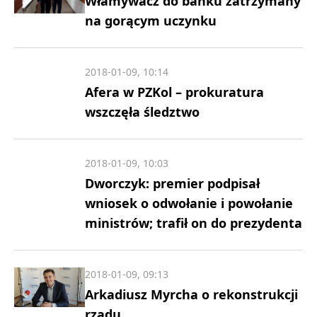
Włamywacz do banku zatrzymany
na gorącym uczynku
2018-01-09, 10:14
Afera w PZKol – prokuratura
wszczęła śledztwo
2018-01-09, 10:03
Dworczyk: premier podpisał
wniosek o odwołanie i powołanie
ministrów; trafił on do prezydenta
2018-01-09, 09:13
Arkadiusz Myrcha o rekonstrukcji
rządu