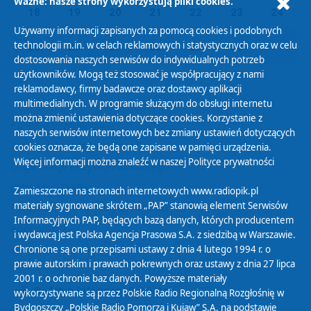
Ważne: nasze strony wykorzystują pliki cookies.
18
19
20
21
22
23
24
Używamy informacji zapisanych za pomocą cookies i podobnych
technologii m.in. w celach reklamowych i statystycznych oraz w celu
25
26
27
28
29
30
01
dostosowania naszych serwisów do indywidualnych potrzeb
użytkowników. Mogą też stosować je współpracujący z nami
reklamodawcy, firmy badawcze oraz dostawcy aplikacji
multimedialnych. W programie służącym do obsługi internetu
można zmienić ustawienia dotyczące cookies. Korzystanie z
Polityka Prywatności
naszych serwisów internetowych bez zmiany ustawień dotyczących
Zasady korzystania z Serwisu
cookies oznacza, że będą one zapisane w pamięci urządzenia.
Więcej informacji można znaleźć w naszej
Polityce prywatności
Organizacje Pożytku Publicznego
Cyfryzacja DAB+
Zamieszczone na stronach internetowych www.radiopik.pl
materiały sygnowane skrótem „PAP” stanowią element Serwisów
Polityka ochrony danych osobowych
Informacyjnych PAP, będących bazą danych, których producentem
Abonament
i wydawcą jest Polska Agencja Prasowa S.A. z siedzibą w Warszawie.
Zamówienia publiczne
Chronione są one przepisami ustawy z dnia 4 lutego 1994 r. o
prawie autorskim i prawach pokrewnych oraz ustawy z dnia 27 lipca
2001 r. o ochronie baz danych. Powyższe materiały
Biuletyn Informacji Publicznej
wykorzystywane są przez Polskie Radio Regionalną Rozgłośnię w
Bydgoszczy „Polskie Radio Pomorza i Kujaw” S.A. na podstawie