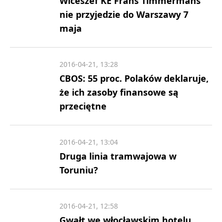
Wiceszef KE Frans Timmermans
nie przyjedzie do Warszawy 7
maja
2016-04-21, 13:28
CBOS: 55 proc. Polaków deklaruje,
że ich zasoby finansowe są
przeciętne
2016-04-21, 13:04
Druga linia tramwajowa w
Toruniu?
2016-04-21, 12:58
Gwałt we włocławskim hotelu