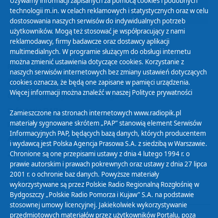
Używamy informacji zapisanych za pomocą cookies i podobnych
technologii m.in. w celach reklamowych i statystycznych oraz w celu
25
26
27
28
29
30
01
dostosowania naszych serwisów do indywidualnych potrzeb
użytkowników. Mogą też stosować je współpracujący z nami
reklamodawcy, firmy badawcze oraz dostawcy aplikacji
multimedialnych. W programie służącym do obsługi internetu
można zmienić ustawienia dotyczące cookies. Korzystanie z
Polityka Prywatności
naszych serwisów internetowych bez zmiany ustawień dotyczących
Zasady korzystania z Serwisu
cookies oznacza, że będą one zapisane w pamięci urządzenia.
Więcej informacji można znaleźć w naszej
Polityce prywatności
Organizacje Pożytku Publicznego
Cyfryzacja DAB+
Zamieszczone na stronach internetowych www.radiopik.pl
materiały sygnowane skrótem „PAP” stanowią element Serwisów
Polityka ochrony danych osobowych
Informacyjnych PAP, będących bazą danych, których producentem
Abonament
i wydawcą jest Polska Agencja Prasowa S.A. z siedzibą w Warszawie.
Zamówienia publiczne
Chronione są one przepisami ustawy z dnia 4 lutego 1994 r. o
prawie autorskim i prawach pokrewnych oraz ustawy z dnia 27 lipca
2001 r. o ochronie baz danych. Powyższe materiały
Biuletyn Informacji Publicznej
wykorzystywane są przez Polskie Radio Regionalną Rozgłośnię w
Bydgoszczy „Polskie Radio Pomorza i Kujaw” S.A. na podstawie
stosownej umowy licencyjnej. Jakiekolwiek wykorzystywanie
przedmiotowych materiałów przez użytkowników Portalu, poza