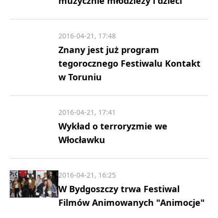
muzycznie młodzieży i dzieci
2016-04-21, 17:48
Znany jest już program
tegorocznego Festiwalu Kontakt
w Toruniu
2016-04-21, 17:41
Wykład o terroryzmie we
Włocławku
2016-04-21, 16:25
W Bydgoszczy trwa Festiwal
Filmów Animowanych "Animocje"