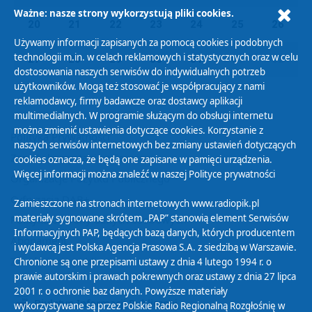
Ważne: nasze strony wykorzystują pliki cookies.
20
21
22
23
24
25
26
Używamy informacji zapisanych za pomocą cookies i podobnych
technologii m.in. w celach reklamowych i statystycznych oraz w celu
27
28
29
30
31
01
02
dostosowania naszych serwisów do indywidualnych potrzeb
użytkowników. Mogą też stosować je współpracujący z nami
reklamodawcy, firmy badawcze oraz dostawcy aplikacji
multimedialnych. W programie służącym do obsługi internetu
można zmienić ustawienia dotyczące cookies. Korzystanie z
Polityka Prywatności
naszych serwisów internetowych bez zmiany ustawień dotyczących
Zasady korzystania z Serwisu
cookies oznacza, że będą one zapisane w pamięci urządzenia.
Więcej informacji można znaleźć w naszej
Polityce prywatności
Organizacje Pożytku Publicznego
Cyfryzacja DAB+
Zamieszczone na stronach internetowych www.radiopik.pl
materiały sygnowane skrótem „PAP” stanowią element Serwisów
Polityka ochrony danych osobowych
Informacyjnych PAP, będących bazą danych, których producentem
Abonament
i wydawcą jest Polska Agencja Prasowa S.A. z siedzibą w Warszawie.
Zamówienia publiczne
Chronione są one przepisami ustawy z dnia 4 lutego 1994 r. o
prawie autorskim i prawach pokrewnych oraz ustawy z dnia 27 lipca
2001 r. o ochronie baz danych. Powyższe materiały
Biuletyn Informacji Publicznej
wykorzystywane są przez Polskie Radio Regionalną Rozgłośnię w