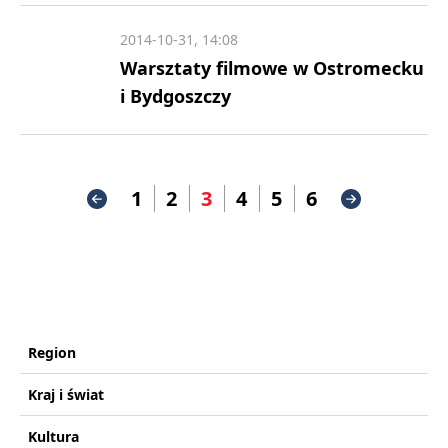
2014-10-31, 14:08
Warsztaty filmowe w Ostromecku
i Bydgoszczy
1
2
3
4
5
6
Region
Kraj i świat
Kultura