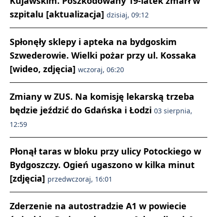
Kujawskim. Poszkodowany 19-latek zmarł w
szpitalu [aktualizacja]
dzisiaj, 09:12
Spłonęły sklepy i apteka na bydgoskim
Szwederowie. Wielki pożar przy ul. Kossaka
[wideo, zdjęcia]
wczoraj, 06:20
Zmiany w ZUS. Na komisję lekarską trzeba
będzie jeździć do Gdańska i Łodzi
03 sierpnia,
12:59
Płonął taras w bloku przy ulicy Potockiego w
Bydgoszczy. Ogień ugaszono w kilka minut
[zdjęcia]
przedwczoraj, 16:01
Zderzenie na autostradzie A1 w powiecie