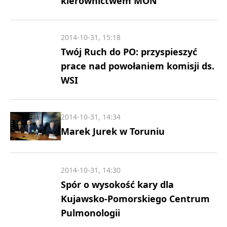
kierownictwem MON
2014-10-31, 15:18
Twój Ruch do PO: przyspieszyć
prace nad powołaniem komisji ds.
WSI
2014-10-31, 14:34
Marek Jurek w Toruniu
2014-10-31, 14:30
Spór o wysokość kary dla
Kujawsko-Pomorskiego Centrum
Pulmonologii