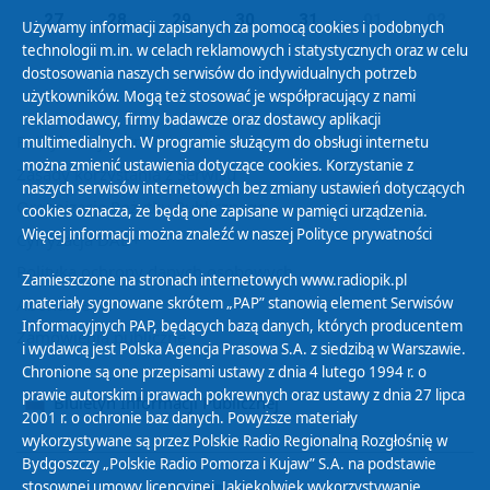
27
28
29
30
31
01
02
Używamy informacji zapisanych za pomocą cookies i podobnych
technologii m.in. w celach reklamowych i statystycznych oraz w celu
dostosowania naszych serwisów do indywidualnych potrzeb
użytkowników. Mogą też stosować je współpracujący z nami
reklamodawcy, firmy badawcze oraz dostawcy aplikacji
Polityka Prywatności
multimedialnych. W programie służącym do obsługi internetu
można zmienić ustawienia dotyczące cookies. Korzystanie z
Zasady korzystania z Serwisu
naszych serwisów internetowych bez zmiany ustawień dotyczących
Organizacje Pożytku Publicznego
cookies oznacza, że będą one zapisane w pamięci urządzenia.
Więcej informacji można znaleźć w naszej
Polityce prywatności
Cyfryzacja DAB+
Polityka ochrony danych osobowych
Zamieszczone na stronach internetowych www.radiopik.pl
materiały sygnowane skrótem „PAP” stanowią element Serwisów
Abonament
Informacyjnych PAP, będących bazą danych, których producentem
Zamówienia publiczne
i wydawcą jest Polska Agencja Prasowa S.A. z siedzibą w Warszawie.
Chronione są one przepisami ustawy z dnia 4 lutego 1994 r. o
prawie autorskim i prawach pokrewnych oraz ustawy z dnia 27 lipca
Biuletyn Informacji Publicznej
2001 r. o ochronie baz danych. Powyższe materiały
wykorzystywane są przez Polskie Radio Regionalną Rozgłośnię w
Bydgoszczy „Polskie Radio Pomorza i Kujaw” S.A. na podstawie
stosownej umowy licencyjnej. Jakiekolwiek wykorzystywanie