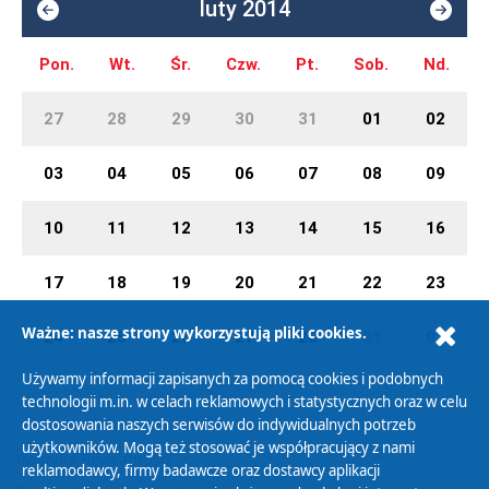
luty 2014
Pon.
Wt.
Śr.
Czw.
Pt.
Sob.
Nd.
27
28
29
30
31
01
02
03
04
05
06
07
08
09
10
11
12
13
14
15
16
17
18
19
20
21
22
23
Ważne: nasze strony wykorzystują pliki cookies.
24
25
26
27
28
01
02
Używamy informacji zapisanych za pomocą cookies i podobnych
technologii m.in. w celach reklamowych i statystycznych oraz w celu
dostosowania naszych serwisów do indywidualnych potrzeb
użytkowników. Mogą też stosować je współpracujący z nami
Polityka Prywatności
reklamodawcy, firmy badawcze oraz dostawcy aplikacji