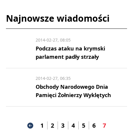
Najnowsze wiadomości
2014-02-27, 08:05
Podczas ataku na krymski
parlament padły strzały
2014-02-27, 06:35
Obchody Narodowego Dnia
Pamięci Żołnierzy Wyklętych
1
2
3
4
5
6
7