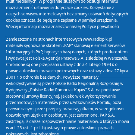
Zasady korzystania z Serwisu
multimedialnych. W programie służącym do obsługi internetu
można zmienić ustawienia dotyczące cookies. Korzystanie z
Organizacje Pożytku Publicznego
naszych serwisów internetowych bez zmiany ustawień dotyczących
Cyfryzacja DAB+
cookies oznacza, że będą one zapisane w pamięci urządzenia.
Więcej informacji można znaleźć w naszej
Polityce prywatności
Polityka ochrony danych osobowych
Abonament
Zamieszczone na stronach internetowych www.radiopik.pl
Zamówienia publiczne
materiały sygnowane skrótem „PAP” stanowią element Serwisów
Informacyjnych PAP, będących bazą danych, których producentem
i wydawcą jest Polska Agencja Prasowa S.A. z siedzibą w Warszawie.
Biuletyn Informacji Publicznej
Chronione są one przepisami ustawy z dnia 4 lutego 1994 r. o
prawie autorskim i prawach pokrewnych oraz ustawy z dnia 27 lipca
2001 r. o ochronie baz danych. Powyższe materiały
wykorzystywane są przez Polskie Radio Regionalną Rozgłośnię w
Bydgoszczy „Polskie Radio Pomorza i Kujaw” S.A. na podstawie
stosownej umowy licencyjnej. Jakiekolwiek wykorzystywanie
przedmiotowych materiałów przez użytkowników Portalu, poza
przewidzianymi przez przepisy prawa wyjątkami, w szczególności
dozwolonym użytkiem osobistym, jest zabronione. PAP S.A.
zastrzega, iż dalsze rozpowszechnianie materiałów, o których mowa
w art. 25 ust. 1 pkt. b) ustawy o prawie autorskim i prawach
Projekt i realizacja: © 2022
Webtom.pl
/
strony www Piła
pokrewnych, jest zabronione.