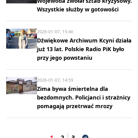
Wojewoda zwołał sztab kryzysowy.
Wszystkie służby w gotowości
2026-01-07, 15:46
Dźwiękowe Archiwum Kcyni działa
już 13 lat. Polskie Radio PiK było
przy jego powstaniu
2026-01-07, 14:59
Zima bywa śmiertelna dla
bezdomnych. Policjanci i strażnicy
pomagają przetrwać mrozy
1
2
3