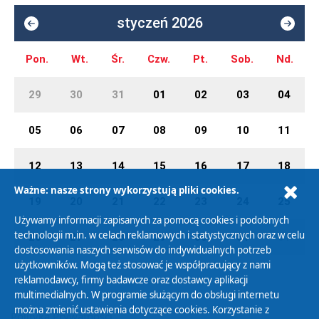
styczeń 2026
Pon.
Wt.
Śr.
Czw.
Pt.
Sob.
Nd.
29
30
31
01
02
03
04
05
06
07
08
09
10
11
12
13
14
15
16
17
18
Ważne: nasze strony wykorzystują pliki cookies.
19
20
21
22
23
24
25
Używamy informacji zapisanych za pomocą cookies i podobnych
technologii m.in. w celach reklamowych i statystycznych oraz w celu
26
27
28
29
30
31
01
dostosowania naszych serwisów do indywidualnych potrzeb
użytkowników. Mogą też stosować je współpracujący z nami
reklamodawcy, firmy badawcze oraz dostawcy aplikacji
multimedialnych. W programie służącym do obsługi internetu
można zmienić ustawienia dotyczące cookies. Korzystanie z
Polityka Prywatności