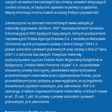
naszych serwisów internetowych bez zmiany ustawień dotyczących
Zasady korzystania z Serwisu
cookies oznacza, że będą one zapisane w pamięci urządzenia.
Więcej informacji można znaleźć w naszej
Polityce prywatności
Organizacje Pożytku Publicznego
Cyfryzacja DAB+
Zamieszczone na stronach internetowych www.radiopik.pl
materiały sygnowane skrótem „PAP” stanowią element Serwisów
Polityka ochrony danych osobowych
Informacyjnych PAP, będących bazą danych, których producentem
Abonament
i wydawcą jest Polska Agencja Prasowa S.A. z siedzibą w Warszawie.
Zamówienia publiczne
Chronione są one przepisami ustawy z dnia 4 lutego 1994 r. o
prawie autorskim i prawach pokrewnych oraz ustawy z dnia 27 lipca
2001 r. o ochronie baz danych. Powyższe materiały
Biuletyn Informacji Publicznej
wykorzystywane są przez Polskie Radio Regionalną Rozgłośnię w
Bydgoszczy „Polskie Radio Pomorza i Kujaw” S.A. na podstawie
stosownej umowy licencyjnej. Jakiekolwiek wykorzystywanie
przedmiotowych materiałów przez użytkowników Portalu, poza
przewidzianymi przez przepisy prawa wyjątkami, w szczególności
dozwolonym użytkiem osobistym, jest zabronione. PAP S.A.
zastrzega, iż dalsze rozpowszechnianie materiałów, o których mowa
w art. 25 ust. 1 pkt. b) ustawy o prawie autorskim i prawach
pokrewnych, jest zabronione.