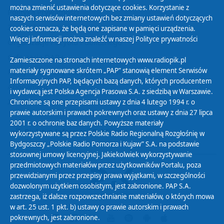
można zmienić ustawienia dotyczące cookies. Korzystanie z
Polityka Prywatności
naszych serwisów internetowych bez zmiany ustawień dotyczących
Zasady korzystania z Serwisu
cookies oznacza, że będą one zapisane w pamięci urządzenia.
Więcej informacji można znaleźć w naszej
Polityce prywatności
Organizacje Pożytku Publicznego
Cyfryzacja DAB+
Zamieszczone na stronach internetowych www.radiopik.pl
materiały sygnowane skrótem „PAP” stanowią element Serwisów
Polityka ochrony danych osobowych
Informacyjnych PAP, będących bazą danych, których producentem
Abonament
i wydawcą jest Polska Agencja Prasowa S.A. z siedzibą w Warszawie.
Zamówienia publiczne
Chronione są one przepisami ustawy z dnia 4 lutego 1994 r. o
prawie autorskim i prawach pokrewnych oraz ustawy z dnia 27 lipca
2001 r. o ochronie baz danych. Powyższe materiały
Biuletyn Informacji Publicznej
wykorzystywane są przez Polskie Radio Regionalną Rozgłośnię w
Bydgoszczy „Polskie Radio Pomorza i Kujaw” S.A. na podstawie
stosownej umowy licencyjnej. Jakiekolwiek wykorzystywanie
przedmiotowych materiałów przez użytkowników Portalu, poza
przewidzianymi przez przepisy prawa wyjątkami, w szczególności
dozwolonym użytkiem osobistym, jest zabronione. PAP S.A.
zastrzega, iż dalsze rozpowszechnianie materiałów, o których mowa
w art. 25 ust. 1 pkt. b) ustawy o prawie autorskim i prawach
pokrewnych, jest zabronione.