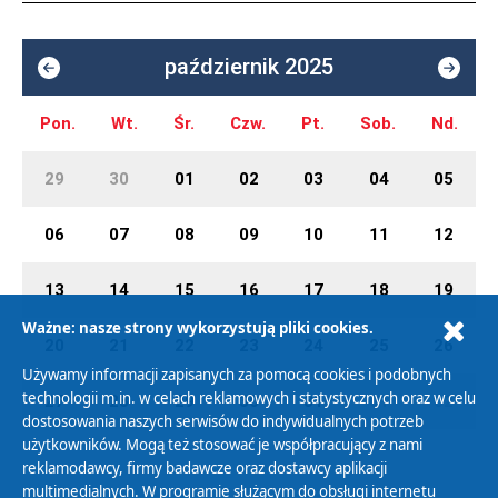
październik 2025
Pon.
Wt.
Śr.
Czw.
Pt.
Sob.
Nd.
29
30
01
02
03
04
05
06
07
08
09
10
11
12
13
14
15
16
17
18
19
Ważne: nasze strony wykorzystują pliki cookies.
20
21
22
23
24
25
26
Używamy informacji zapisanych za pomocą cookies i podobnych
technologii m.in. w celach reklamowych i statystycznych oraz w celu
27
28
29
30
31
01
02
dostosowania naszych serwisów do indywidualnych potrzeb
użytkowników. Mogą też stosować je współpracujący z nami
reklamodawcy, firmy badawcze oraz dostawcy aplikacji
multimedialnych. W programie służącym do obsługi internetu