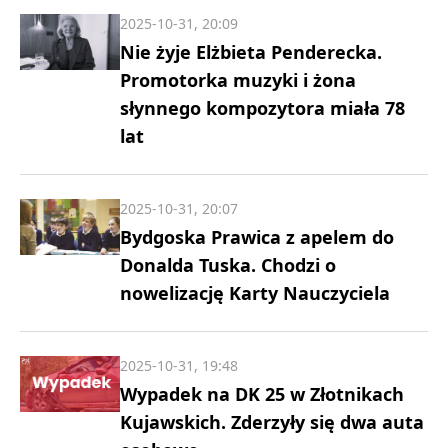
2025-10-31, 20:09
Nie żyje Elżbieta Penderecka.
Promotorka muzyki i żona
słynnego kompozytora miała 78
lat
2025-10-31, 20:07
Bydgoska Prawica z apelem do
Donalda Tuska. Chodzi o
nowelizację Karty Nauczyciela
2025-10-31, 19:48
Wypadek na DK 25 w Złotnikach
Kujawskich. Zderzyły się dwa auta