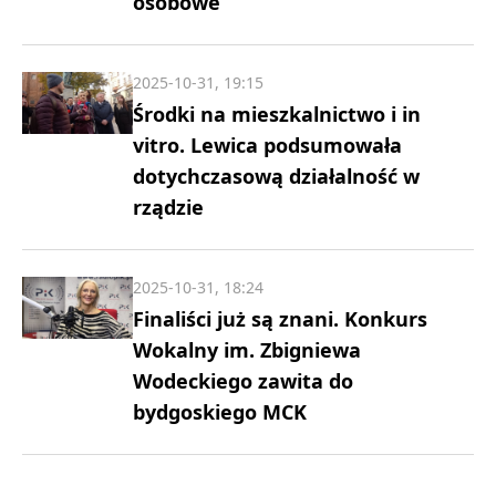
osobowe
2025-10-31, 19:15
Środki na mieszkalnictwo i in
vitro. Lewica podsumowała
dotychczasową działalność w
rządzie
2025-10-31, 18:24
Finaliści już są znani. Konkurs
Wokalny im. Zbigniewa
Wodeckiego zawita do
bydgoskiego MCK