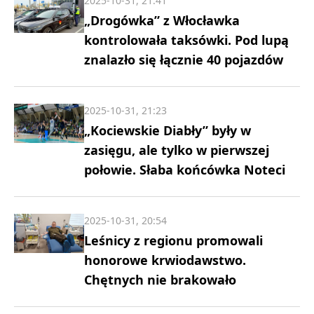
2025-10-31, 21:41
„Drogówka” z Włocławka
kontrolowała taksówki. Pod lupą
znalazło się łącznie 40 pojazdów
2025-10-31, 21:23
„Kociewskie Diabły” były w
zasięgu, ale tylko w pierwszej
połowie. Słaba końcówka Noteci
2025-10-31, 20:54
Leśnicy z regionu promowali
honorowe krwiodawstwo.
Chętnych nie brakowało