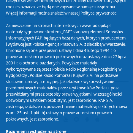
naszych serwisów internetowych bez zmiany ustawień dotyczących
Zasady korzystania z Serwisu
cookies oznacza, że będą one zapisane w pamięci urządzenia.
Więcej informacji można znaleźć w naszej
Polityce prywatności
Organizacje Pożytku Publicznego
Cyfryzacja DAB+
Zamieszczone na stronach internetowych www.radiopik.pl
materiały sygnowane skrótem „PAP” stanowią element Serwisów
Polityka ochrony danych osobowych
Informacyjnych PAP, będących bazą danych, których producentem
Abonament
i wydawcą jest Polska Agencja Prasowa S.A. z siedzibą w Warszawie.
Zamówienia publiczne
Chronione są one przepisami ustawy z dnia 4 lutego 1994 r. o
prawie autorskim i prawach pokrewnych oraz ustawy z dnia 27 lipca
2001 r. o ochronie baz danych. Powyższe materiały
Biuletyn Informacji Publicznej
wykorzystywane są przez Polskie Radio Regionalną Rozgłośnię w
Bydgoszczy „Polskie Radio Pomorza i Kujaw” S.A. na podstawie
stosownej umowy licencyjnej. Jakiekolwiek wykorzystywanie
przedmiotowych materiałów przez użytkowników Portalu, poza
przewidzianymi przez przepisy prawa wyjątkami, w szczególności
dozwolonym użytkiem osobistym, jest zabronione. PAP S.A.
zastrzega, iż dalsze rozpowszechnianie materiałów, o których mowa
w art. 25 ust. 1 pkt. b) ustawy o prawie autorskim i prawach
pokrewnych, jest zabronione.
Rozumiem i wchodzę na stronę