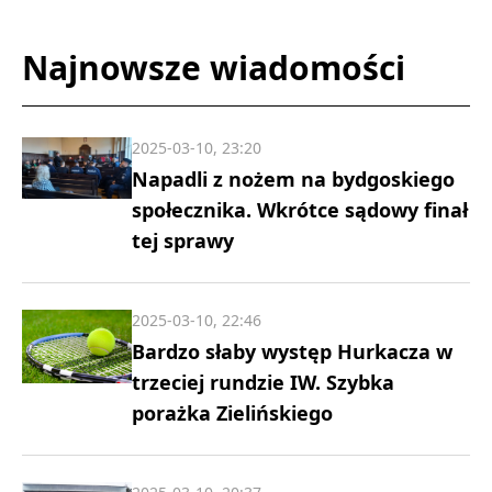
Najnowsze wiadomości
2025-03-10, 23:20
Napadli z nożem na bydgoskiego
społecznika. Wkrótce sądowy finał
tej sprawy
2025-03-10, 22:46
Bardzo słaby występ Hurkacza w
trzeciej rundzie IW. Szybka
porażka Zielińskiego