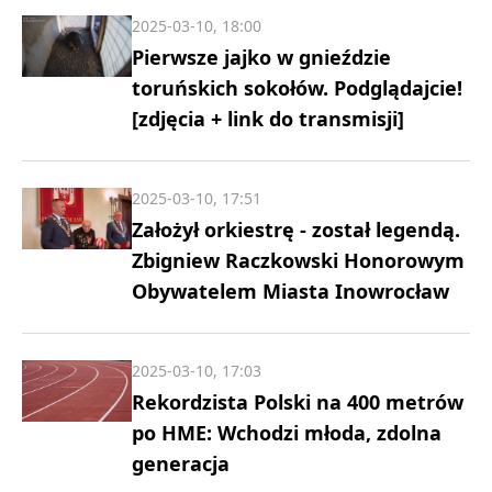
2025-03-10, 18:00
Pierwsze jajko w gnieździe
toruńskich sokołów. Podglądajcie!
[zdjęcia + link do transmisji]
2025-03-10, 17:51
Założył orkiestrę - został legendą.
Zbigniew Raczkowski Honorowym
Obywatelem Miasta Inowrocław
2025-03-10, 17:03
Rekordzista Polski na 400 metrów
po HME: Wchodzi młoda, zdolna
generacja