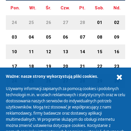
Pon.
Wt.
Śr.
Czw.
Pt.
Sob.
Nd.
24
25
26
27
28
01
02
03
04
05
06
07
08
09
10
11
12
13
14
15
16
17
18
19
20
21
22
23
Ważne: nasze strony wykorzystują pliki cookies.
24
25
26
27
28
29
30
Używamy informacji zapisanych za pomocą cookies i podobnych
technologii m.in. w celach reklamowych i statystycznych oraz w celu
31
01
02
03
04
05
06
dostosowania naszych serwisów do indywidualnych potrzeb
użytkowników. Mogą też stosować je współpracujący z nami
reklamodawcy, firmy badawcze oraz dostawcy aplikacji
multimedialnych. W programie służącym do obsługi internetu
można zmienić ustawienia dotyczące cookies. Korzystanie z
Polityka Prywatności