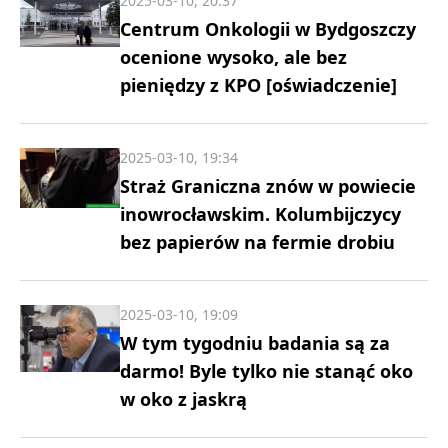
2025-03-10, 20:37
Centrum Onkologii w Bydgoszczy
ocenione wysoko, ale bez
pieniędzy z KPO [oświadczenie]
2025-03-10, 19:34
Straż Graniczna znów w powiecie
inowrocławskim. Kolumbijczycy
bez papierów na fermie drobiu
2025-03-10, 19:09
W tym tygodniu badania są za
darmo! Byle tylko nie stanąć oko
w oko z jaskrą