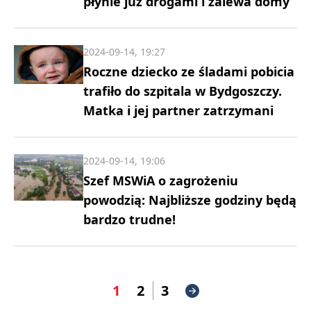
płynie już drogami i zalewa domy
2024-09-14, 19:27
Roczne dziecko ze śladami pobicia
trafiło do szpitala w Bydgoszczy.
Matka i jej partner zatrzymani
2024-09-14, 19:06
Szef MSWiA o zagrożeniu
powodzią: Najbliższe godziny będą
bardzo trudne!
1
2
3