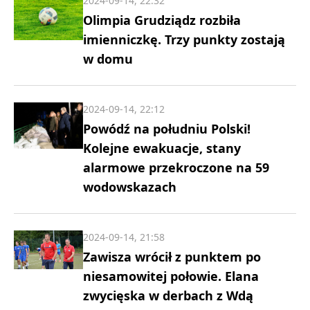
2024-09-14, 22:32
Olimpia Grudziądz rozbiła
imienniczkę. Trzy punkty zostają
w domu
2024-09-14, 22:12
Powódź na południu Polski!
Kolejne ewakuacje, stany
alarmowe przekroczone na 59
wodowskazach
2024-09-14, 21:58
Zawisza wrócił z punktem po
niesamowitej połowie. Elana
zwycięska w derbach z Wdą