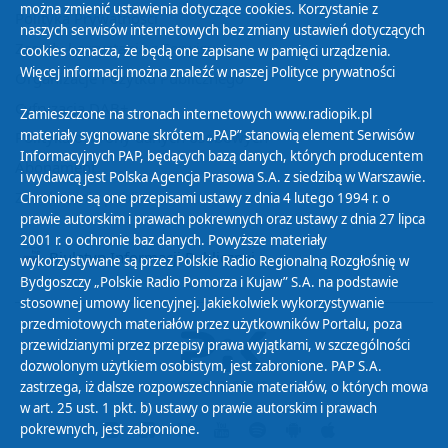
można zmienić ustawienia dotyczące cookies. Korzystanie z
Polityka Prywatności
naszych serwisów internetowych bez zmiany ustawień dotyczących
Zasady korzystania z Serwisu
cookies oznacza, że będą one zapisane w pamięci urządzenia.
Więcej informacji można znaleźć w naszej
Polityce prywatności
Organizacje Pożytku Publicznego
Cyfryzacja DAB+
Zamieszczone na stronach internetowych www.radiopik.pl
materiały sygnowane skrótem „PAP” stanowią element Serwisów
Polityka ochrony danych osobowych
Informacyjnych PAP, będących bazą danych, których producentem
Abonament
i wydawcą jest Polska Agencja Prasowa S.A. z siedzibą w Warszawie.
Zamówienia publiczne
Chronione są one przepisami ustawy z dnia 4 lutego 1994 r. o
prawie autorskim i prawach pokrewnych oraz ustawy z dnia 27 lipca
2001 r. o ochronie baz danych. Powyższe materiały
Biuletyn Informacji Publicznej
wykorzystywane są przez Polskie Radio Regionalną Rozgłośnię w
Bydgoszczy „Polskie Radio Pomorza i Kujaw” S.A. na podstawie
stosownej umowy licencyjnej. Jakiekolwiek wykorzystywanie
przedmiotowych materiałów przez użytkowników Portalu, poza
przewidzianymi przez przepisy prawa wyjątkami, w szczególności
dozwolonym użytkiem osobistym, jest zabronione. PAP S.A.
zastrzega, iż dalsze rozpowszechnianie materiałów, o których mowa
w art. 25 ust. 1 pkt. b) ustawy o prawie autorskim i prawach
pokrewnych, jest zabronione.