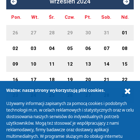
wrzesień 2024
Pon.
Wt.
Śr.
Czw.
Pt.
Sob.
Nd.
26
27
28
29
30
31
01
02
03
04
05
06
07
08
09
10
11
12
13
14
15
16
17
18
19
20
21
22
Ważne: nasze strony wykorzystują pliki cookies.
23
24
25
26
27
28
29
Używamy informacji zapisanych za pomocą cookies i podobnych
technologii m.in. w celach reklamowych i statystycznych oraz w celu
30
01
02
03
04
05
06
dostosowania naszych serwisów do indywidualnych potrzeb
użytkowników. Mogą też stosować je współpracujący z nami
reklamodawcy, firmy badawcze oraz dostawcy aplikacji
multimedialnych. W programie służącym do obsługi internetu