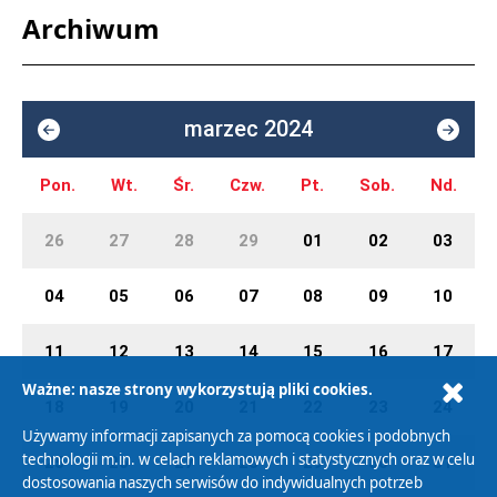
Archiwum
marzec 2024
Pon.
Wt.
Śr.
Czw.
Pt.
Sob.
Nd.
26
27
28
29
01
02
03
04
05
06
07
08
09
10
11
12
13
14
15
16
17
Ważne: nasze strony wykorzystują pliki cookies.
18
19
20
21
22
23
24
Używamy informacji zapisanych za pomocą cookies i podobnych
technologii m.in. w celach reklamowych i statystycznych oraz w celu
25
26
27
28
29
30
31
dostosowania naszych serwisów do indywidualnych potrzeb