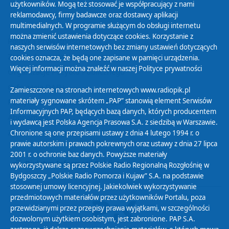
użytkowników. Mogą też stosować je współpracujący z nami
reklamodawcy, firmy badawcze oraz dostawcy aplikacji
multimedialnych. W programie służącym do obsługi internetu
można zmienić ustawienia dotyczące cookies. Korzystanie z
Polityka Prywatności
naszych serwisów internetowych bez zmiany ustawień dotyczących
Zasady korzystania z Serwisu
cookies oznacza, że będą one zapisane w pamięci urządzenia.
Więcej informacji można znaleźć w naszej
Polityce prywatności
Organizacje Pożytku Publicznego
Cyfryzacja DAB+
Zamieszczone na stronach internetowych www.radiopik.pl
materiały sygnowane skrótem „PAP” stanowią element Serwisów
Polityka ochrony danych osobowych
Informacyjnych PAP, będących bazą danych, których producentem
Abonament
i wydawcą jest Polska Agencja Prasowa S.A. z siedzibą w Warszawie.
Zamówienia publiczne
Chronione są one przepisami ustawy z dnia 4 lutego 1994 r. o
prawie autorskim i prawach pokrewnych oraz ustawy z dnia 27 lipca
2001 r. o ochronie baz danych. Powyższe materiały
Biuletyn Informacji Publicznej
wykorzystywane są przez Polskie Radio Regionalną Rozgłośnię w
Bydgoszczy „Polskie Radio Pomorza i Kujaw” S.A. na podstawie
stosownej umowy licencyjnej. Jakiekolwiek wykorzystywanie
przedmiotowych materiałów przez użytkowników Portalu, poza
przewidzianymi przez przepisy prawa wyjątkami, w szczególności
dozwolonym użytkiem osobistym, jest zabronione. PAP S.A.