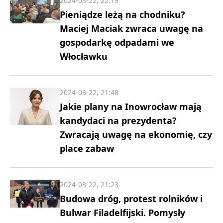
2024-03-22, 22:19
Pieniądze leżą na chodniku?
Maciej Maciak zwraca uwagę na
gospodarkę odpadami we
Włocławku
2024-03-22, 21:48
Jakie plany na Inowrocław mają
kandydaci na prezydenta?
Zwracają uwagę na ekonomię, czy
place zabaw
2024-03-22, 21:23
Budowa dróg, protest rolników i
Bulwar Filadelfijski. Pomysły