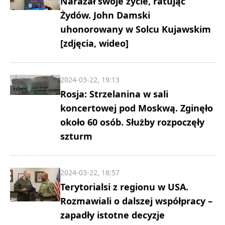
Narażał swoje życie, ratując
Żydów. John Damski
uhonorowany w Solcu Kujawskim
[zdjęcia, wideo]
2024-03-22, 19:13
Rosja: Strzelanina w sali
koncertowej pod Moskwą. Zginęło
około 60 osób. Służby rozpoczęły
szturm
2024-03-22, 18:57
Terytorialsi z regionu w USA.
Rozmawiali o dalszej współpracy –
zapadły istotne decyzje