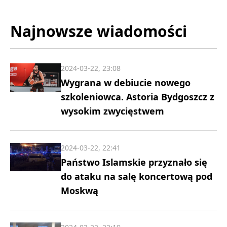
Najnowsze wiadomości
2024-03-22, 23:08
Wygrana w debiucie nowego
szkoleniowca. Astoria Bydgoszcz z
wysokim zwycięstwem
2024-03-22, 22:41
Państwo Islamskie przyznało się
do ataku na salę koncertową pod
Moskwą