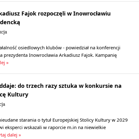
adiusz Fajok rozpoczęli w Inowrocławiu
ydencką
kcja
ałalność osiedlowych klubów - powiedział na konferencji
a prezydenta Inowrocławia Arkadiusz Fajok. Kampanię
lej »
oddaje: do trzech razy sztuka w konkursie na
icę Kultury
cja
udane starania o tytuł Europejskiej Stolicy Kultury w 2029
 eksperci wskazali w raporcie m.in na niewielkie
taj dalej »