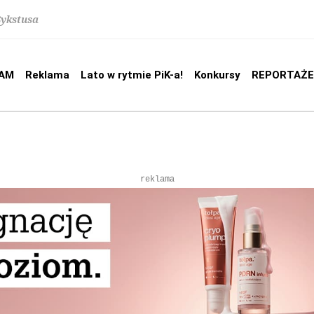
Sykstusa
AM
Reklama
Lato w rytmie PiK-a!
Konkursy
REPORTAŻE
reklama