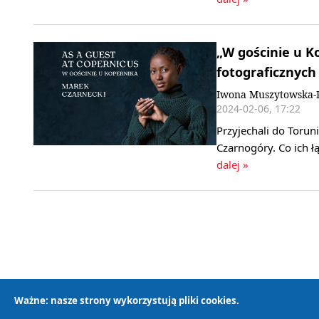
„W gościnie u K
fotograficznych
Iwona Muszytowska-R
2024-02-06, 17:22
Przyjechali do Toruni
Czarnogóry. Co ich 
dalej »
Ważne: nasze strony wykorzystują pliki cookies.