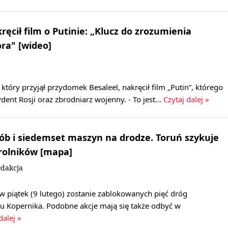
ęcił film o Putinie: „Klucz do zrozumienia
ora" [wideo]
który przyjął przydomek Besaleel, nakręcił film „Putin”, którego
dent Rosji oraz zbrodniarz wojenny. - To jest…
Czytaj dalej »
ób i siedemset maszyn na drodze. Toruń szykuje
 rolników [mapa]
dakcja
w piątek (9 lutego) zostanie zablokowanych pięć dróg
 Kopernika. Podobne akcje mają się także odbyć w
dalej »