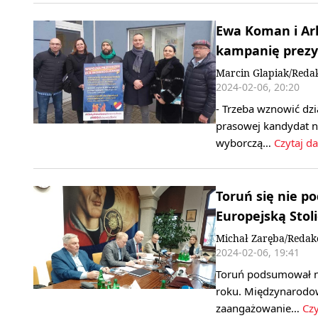
Ewa Koman i Ark
kampanię prez
Marcin Glapiak/Reda
2024-02-06, 20:20
- Trzeba wznowić dzi
prasowej kandydat n
wyborczą…
Czytaj da
Toruń się nie p
Europejską Stol
Michał Zaręba/Redak
2024-02-06, 19:41
Toruń podsumował nie
roku. Międzynarodowi
zaangażowanie…
Czy