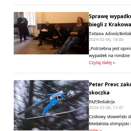
Sprawę wypadku
biegli z Krakow
Tatiana Adonis/Redak
2024-02-06, 18:00
„Potrzebna jest opin
wypadek na rondzie 
Czytaj dalej »
Peter Prevc zak
skoczka
PAP/Redakcja
2024-02-06, 17:47
Czołowy słoweński sk
Medalista olimpijski
dalej »