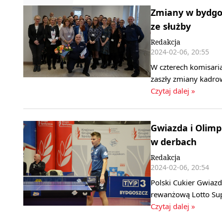
Zmiany w bydgos
ze służby
Redakcja
2024-02-06, 20:55
W czterech komisaria
zaszły zmiany kadro
Czytaj dalej »
Gwiazda i Olimpi
w derbach
Redakcja
2024-02-06, 20:54
Polski Cukier Gwiaz
rewanżową Lotto Sup
Czytaj dalej »