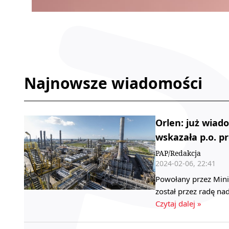
Najnowsze wiadomości
Orlen: już wiad
wskazała p.o. p
PAP/Redakcja
2024-02-06, 22:41
Powołany przez Mini
został przez radę n
Czytaj dalej »