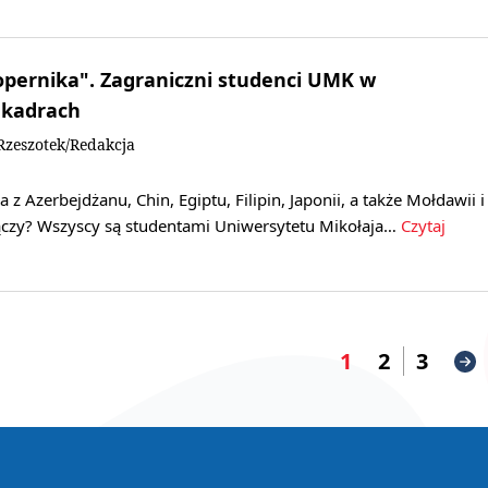
opernika". Zagraniczni studenci UMK w
 kadrach
zeszotek/Redakcja
a z Azerbejdżanu, Chin, Egiptu, Filipin, Japonii, a także Mołdawii i
łączy? Wszyscy są studentami Uniwersytetu Mikołaja…
Czytaj
1
2
3