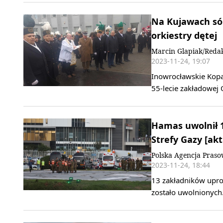
Na Kujawach sól 
orkiestry dętej
Marcin Glapiak/Reda
2023-11-24, 19:07
Inowrocławskie Kopal
55-lecie zakładowej
Hamas uwolnił 
Strefy Gazy [akt
Polska Agencja Pras
2023-11-24, 18:44
13 zakładników upro
zostało uwolnionych.