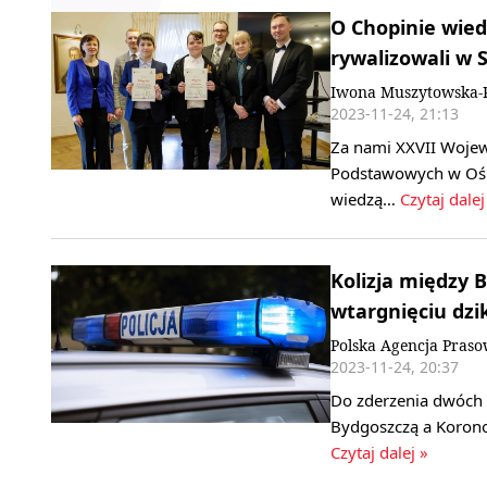
O Chopinie wied
rywalizowali w S
Iwona Muszytowska-R
2023-11-24, 21:13
Za nami XXVII Wojew
Podstawowych w Ośr
wiedzą…
Czytaj dalej
Kolizja między 
wtargnięciu dz
Polska Agencja Pras
2023-11-24, 20:37
Do zderzenia dwóch
Bydgoszczą a Korono
Czytaj dalej »