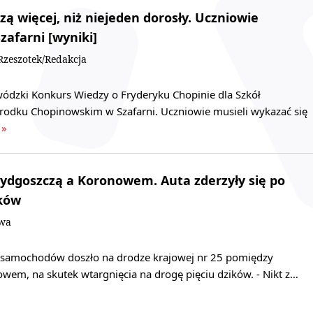
zą więcej, niż niejeden dorosły. Uczniowie
zafarni [wyniki]
zeszotek/Redakcja
ódzki Konkurs Wiedzy o Fryderyku Chopinie dla Szkół
odku Chopinowskim w Szafarni. Uczniowie musieli wykazać się
 »
Bydgoszczą a Koronowem. Auta zderzyły się po
ików
owa
 samochodów doszło na drodze krajowej nr 25 pomiędzy
wem, na skutek wtargnięcia na drogę pięciu dzików. - Nikt z…