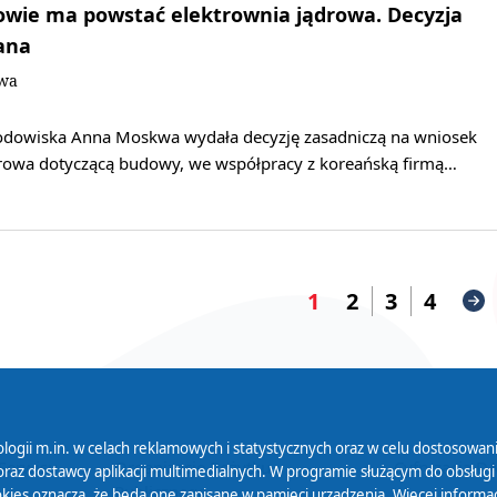
owie ma powstać elektrownia jądrowa. Decyzja
ana
owa
środowiska Anna Moskwa wydała decyzję zasadniczą na wniosek
rowa dotyczącą budowy, we współpracy z koreańską firmą…
1
2
3
4
logii m.in. w celach reklamowych i statystycznych oraz w celu dostosow
 Serwisu
Organizacje Pożytku
Cyfryzacja D
raz dostawcy aplikacji multimedialnych. W programie służącym do obsługi
Publicznego
ies oznacza, że będą one zapisane w pamięci urządzenia. Więcej informac