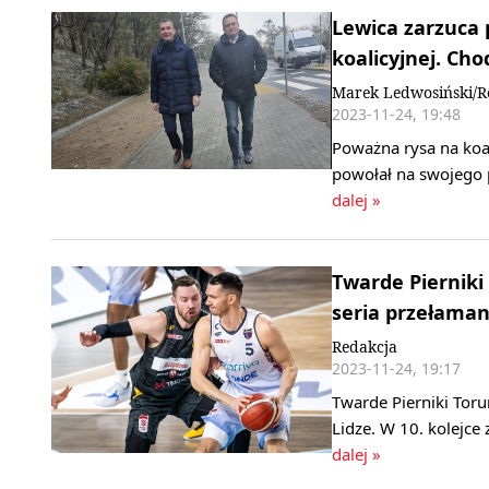
Lewica zarzuca
koalicyjnej. Cho
Marek Ledwosiński/R
2023-11-24, 19:48
Poważna rysa na koa
powołał na swojego 
dalej »
Twarde Piernik
seria przełama
Redakcja
2023-11-24, 19:17
Twarde Pierniki Toru
Lidze. W 10. kolejce
dalej »