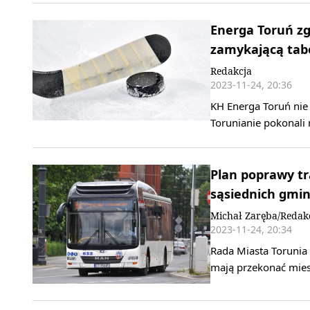
Energa Toruń zg
zamykającą tab
Redakcja
2023-11-24, 20:36
KH Energa Toruń nie 
Torunianie pokonali
Plan poprawy tr
sąsiednich gmi
Michał Zaręba/Redak
2023-11-24, 20:34
Rada Miasta Torunia
mają przekonać mies