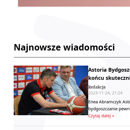
Najnowsze wiadomości
Astoria Bydgos
końcu skuteczn
Redakcja
2023-11-24, 21:24
Enea Abramczyk Astor
bydgoszczanie pewni
Czytaj dalej »