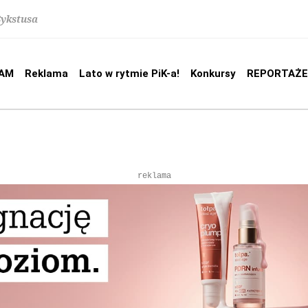
Sykstusa
AM
Reklama
Lato w rytmie PiK-a!
Konkursy
REPORTAŻE
reklama