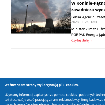
W Koninie-Pątn
zasadnicza wyd
Polska Agencja Pras
2023-11-24, 18:41
Minister klimatu i 
PGE PAK Energia Jąd
Czytaj dalej »
Ważne: nasze strony wykorzystują pliki cookies.
Używamy informacji zapisanych za pomocą cookies i podobnych techno
Polityka Prywatności
Zasady korzystania z
też stosować je współpracujący z nami reklamodawcy, firmy badawcze o
naszych serwisów internetowych bez zmiany ustawień dotyczących cook