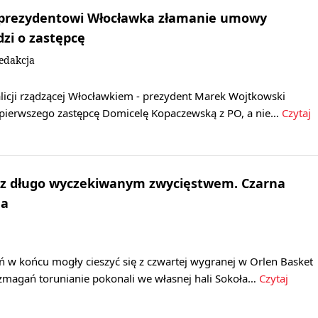
 prezydentowi Włocławka złamanie umowy
dzi o zastępcę
edakcja
licji rządzącej Włocławkiem - prezydent Marek Wojtkowski
pierwszego zastępcę Domicelę Kopaczewską z PO, a nie…
Czytaj
i z długo wyczekiwanym zwycięstwem. Czarna
na
ń w końcu mogły cieszyć się z czwartej wygranej w Orlen Basket
 zmagań torunianie pokonali we własnej hali Sokoła…
Czytaj