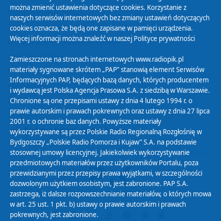
można zmienić ustawienia dotyczące cookies. Korzystanie z
Polityka Prywatności
naszych serwisów internetowych bez zmiany ustawień dotyczących
Zasady korzystania z Serwisu
cookies oznacza, że będą one zapisane w pamięci urządzenia.
Więcej informacji można znaleźć w naszej
Polityce prywatności
Organizacje Pożytku Publicznego
Cyfryzacja DAB+
Zamieszczone na stronach internetowych www.radiopik.pl
materiały sygnowane skrótem „PAP” stanowią element Serwisów
Polityka ochrony danych osobowych
Informacyjnych PAP, będących bazą danych, których producentem
Abonament
i wydawcą jest Polska Agencja Prasowa S.A. z siedzibą w Warszawie.
Zamówienia publiczne
Chronione są one przepisami ustawy z dnia 4 lutego 1994 r. o
prawie autorskim i prawach pokrewnych oraz ustawy z dnia 27 lipca
2001 r. o ochronie baz danych. Powyższe materiały
Biuletyn Informacji Publicznej
wykorzystywane są przez Polskie Radio Regionalną Rozgłośnię w
Bydgoszczy „Polskie Radio Pomorza i Kujaw” S.A. na podstawie
stosownej umowy licencyjnej. Jakiekolwiek wykorzystywanie
przedmiotowych materiałów przez użytkowników Portalu, poza
przewidzianymi przez przepisy prawa wyjątkami, w szczególności
dozwolonym użytkiem osobistym, jest zabronione. PAP S.A.
zastrzega, iż dalsze rozpowszechnianie materiałów, o których mowa
w art. 25 ust. 1 pkt. b) ustawy o prawie autorskim i prawach
pokrewnych, jest zabronione.