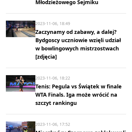
Młodzieżowego Sejmiku
2023-11-06, 18:49
Zaczynamy od zabawy, a dalej?
Bydgoscy uczniowie wzięli udział
w bowlingowych mistrzostwach
[zdjęcia]
2023-11-06, 18:22
Tenis: Pegula vs Świątek w finale
WTA Finals. Iga może wrócić na
szczyt rankingu
2023-11-06, 17:52