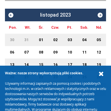
listopad 2023
Pon.
Wt.
Śr.
Czw.
Pt.
Sob.
Nd.
30
31
01
02
03
04
05
06
07
08
09
10
11
12
13
14
15
16
17
18
19
Ważne: nasze strony wykorzystują pliki cookies.
20
21
22
23
24
25
26
Używamy informacji zapisanych za pomocą cookies i podobnych
technologii m.in. w celach reklamowych i statystycznych oraz w celu
27
28
29
30
01
02
03
dostosowania naszych serwisów do indywidualnych potrzeb
użytkowników. Mogą też stosować je współpracujący z nami
reklamodawcy, firmy badawcze oraz dostawcy aplikacji
multimedialnych. W programie służącym do obsługi internetu