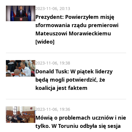
2023-11-06, 20:13
Prezydent: Powierzyłem misję
sformowania rządu premierowi
Mateuszowi Morawieckiemu
[wideo]
2023-11-06, 19:38
Donald Tusk: W piątek liderzy
będą mogli potwierdzić, że
koalicja jest faktem
2023-11-06, 19:36
Mówią o problemach uczniów i nie
tylko. W Toruniu odbyła się sesja