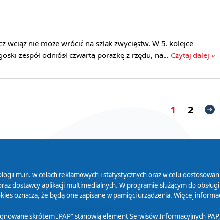
z wciąż nie może wrócić na szlak zwycięstw. W 5. kolejce
dgoski zespół odniósł czwartą porażkę z rzędu, na…
Czytaj dalej »
1
2
logii m.in. w celach reklamowych i statystycznych oraz w celu dostosow
 Serwisu
Organizacje Pożytku
Cyfryzacja D
raz dostawcy aplikacji multimedialnych. W programie służącym do obsługi
Publicznego
ies oznacza, że będą one zapisane w pamięci urządzenia. Więcej informac
Zamówienia publiczne
sygnowane skrótem „PAP” stanowią element Serwisów Informacyjnych PAP,