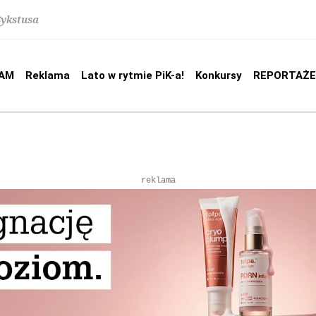
Sykstusa
AM
Reklama
Lato w rytmie PiK-a!
Konkursy
REPORTAŻE
reklama