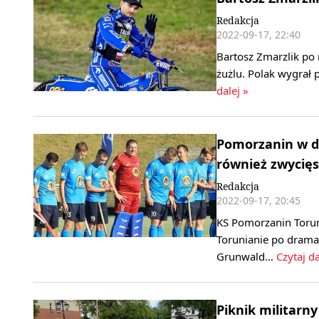
Redakcja
2022-09-17, 22:40
Bartosz Zmarzlik po 
żużlu. Polak wygrał 
dalej »
Pomorzanin w dr
również zwycięs
Redakcja
2022-09-17, 20:45
KS Pomorzanin Toruń
Torunianie po dramat
Grunwald…
Czytaj da
Piknik militarn