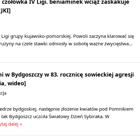
 czołówka IV Ligi. beniaminek wciąż zaskakuje
JKI]
V Ligi grupy kujawsko-pomorskiej. Powoli zaczyna klarować się
użyny na czele stawki odniosły w sobotę ważne zwycięstwa…
i w Bydgoszczy w 83. rocznicę sowieckiej agresji
ia, wideo]
cja
edrze bydgoskiej, następnie złożenie kwiatów pod Pomnikiem
 tak Bydgoszcz uczciła Światowy Dzień Sybiraka. W
ytaj dalej »