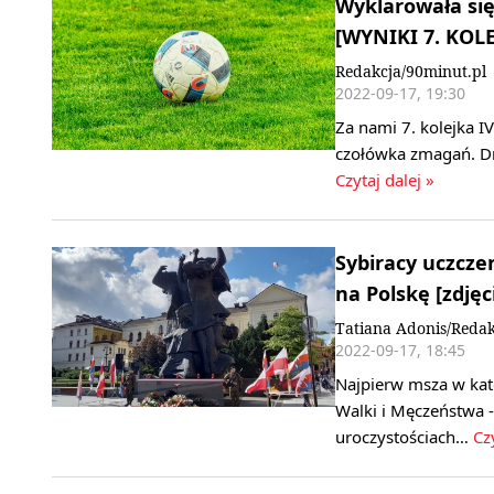
Wyklarowała się
[WYNIKI 7. KOLE
Redakcja/90minut.pl
2022-09-17, 19:30
Za nami 7. kolejka I
czołówka zmagań. Dr
Czytaj dalej »
Sybiracy uczczen
na Polskę [zdjęc
Tatiana Adonis/Redak
2022-09-17, 18:45
Najpierw msza w kat
Walki i Męczeństwa -
uroczystościach…
Cz