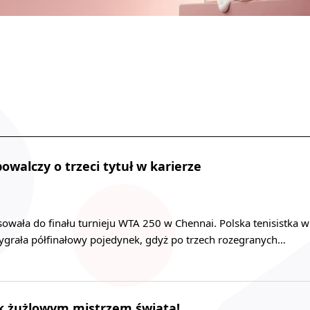
owalczy o trzeci tytuł w karierze
owała do finału turnieju WTA 250 w Chennai. Polska tenisistka w
grała półfinałowy pojedynek, gdyż po trzech rozegranych…
ik żużlowym mistrzem świata!