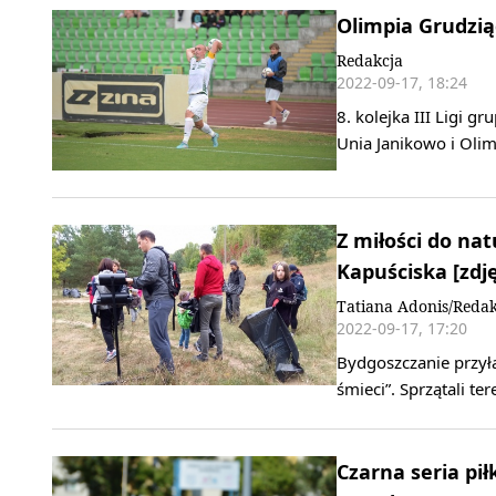
Olimpia Grudzią
Redakcja
2022-09-17, 18:24
8. kolejka III Ligi g
Unia Janikowo i Olim
Z miłości do nat
Kapuściska [zdję
Tatiana Adonis/Redak
2022-09-17, 17:20
Bydgoszczanie przyłą
śmieci”. Sprzątali te
Czarna seria pi