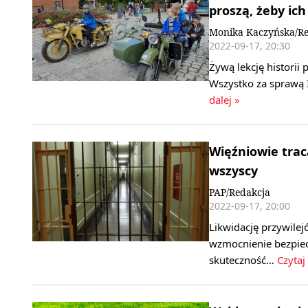
proszą, żeby ich
Monika Kaczyńska/Re
2022-09-17, 20:30
Żywą lekcję histori
Wszystko za sprawą I
dalej »
Więźniowie tracą
wszyscy
PAP/Redakcja
2022-09-17, 20:00
Likwidację przywilej
wzmocnienie bezpiec
skuteczność…
Czytaj 