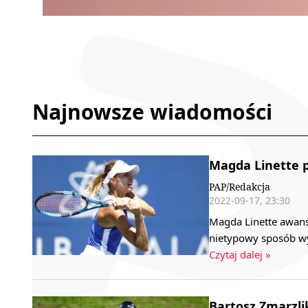
Najnowsze wiadomości
Magda Linette p
PAP/Redakcja
2022-09-17, 23:30
Magda Linette awans
nietypowy sposób wy
Czytaj dalej »
Bartosz Zmarzl