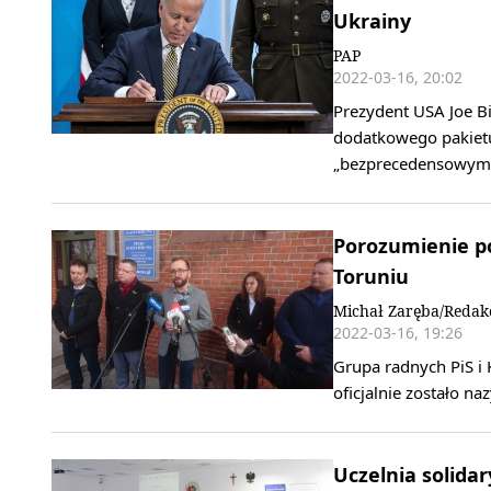
Ukrainy
PAP
2022-03-16, 20:02
Prezydent USA Joe Bi
dodatkowego pakiet
„bezprecedensowy
Porozumienie po
Toruniu
Michał Zaręba/Redak
2022-03-16, 19:26
Grupa radnych PiS i 
oficjalnie zostało n
Uczelnia solidar