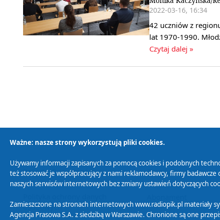
Monika Kaczyńska/Re
2022-03-16, 16:34
42 uczniów z regionu
lat 1970-1990. Młod
Czytaj dalej »
Ważne: nasze strony wykorzystują pliki cookies.
Używamy informacji zapisanych za pomocą cookies i podobnych techno
Polityka Prywatności
Zasady korzystania z
też stosować je współpracujący z nami reklamodawcy, firmy badawcze o
naszych serwisów internetowych bez zmiany ustawień dotyczących cook
Polityka ochrony danych
Abonament
Zamieszczone na stronach internetowych www.radiopik.pl materiały 
osobowych
Agencja Prasowa S.A. z siedzibą w Warszawie. Chronione są one przepis