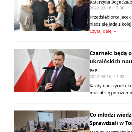
Katarzyna Bogucka/R
2022-03-16, 17:30
Przedsiębiorca Jacek
niedzielę jadą z k
Czytaj dalej »
Czarnek: będą o
ukraińskich nau
PAP
2022-03-16, 17:02
Każdy nauczyciel ukr
musiał się porozumi
Co młodzi wiedz
Sprawdzali w To