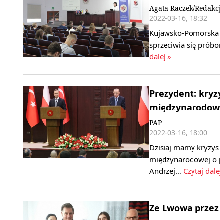
Agata Raczek/Redakc
2022-03-16, 18:32
Kujawsko-Pomorska S
sprzeciwia się prób
dalej »
Prezydent: kryz
międzynarodow
PAP
2022-03-16, 18:00
Dzisiaj mamy kryzys
międzynarodowej o p
Andrzej…
Czytaj dale
Ze Lwowa przez 