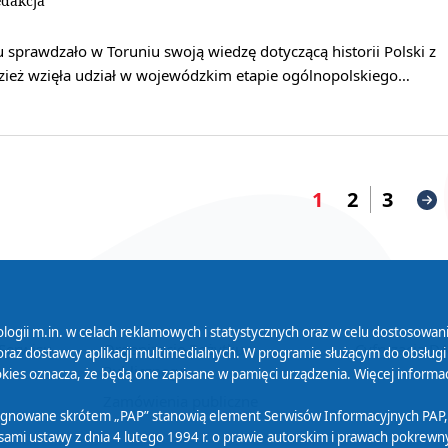
dakcja
 sprawdzało w Toruniu swoją wiedzę dotyczącą historii Polski z
zież wzięła udział w wojewódzkim etapie ogólnopolskiego…
1
2
3
logii m.in. w celach reklamowych i statystycznych oraz w celu dostosow
 Serwisu
Organizacje Pożytku
Cyfryzacja D
raz dostawcy aplikacji multimedialnych. W programie służącym do obsługi
Publicznego
ies oznacza, że będą one zapisane w pamięci urządzenia. Więcej informac
Zamówienia publiczne
sygnowane skrótem „PAP” stanowią element Serwisów Informacyjnych PAP,
ami ustawy z dnia 4 lutego 1994 r. o prawie autorskim i prawach pokrewnyc