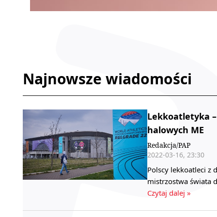
Najnowsze wiadomości
Lekkoatletyka –
halowych ME
Redakcja/PAP
2022-03-16, 23:30
Polscy lekkoatleci z
mistrzostwa świata d
Czytaj dalej »