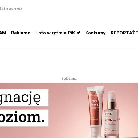
 Oktawiana
AM
Reklama
Lato w rytmie PiK-a!
Konkursy
REPORTAŻE
reklama