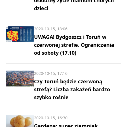
osłodziły życie mamom chorych
dzieci
2020-10-15, 18:06
UWAGA! Bydgoszcz i Toruń w
czerwonej strefie. Ograniczenia
od soboty (17.10)
2020-10-15, 17:16
Czy Toruń będzie czerwoną
strefą? Liczba zakażeń bardzo
szybko rośnie
2020-10-15, 16:30
Gardena: super ziemniak