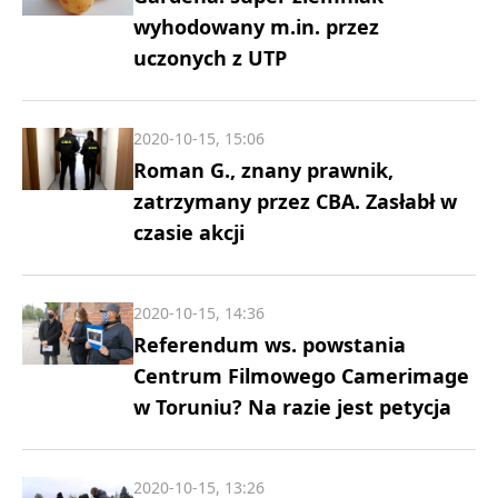
wyhodowany m.in. przez
uczonych z UTP
2020-10-15, 15:06
Roman G., znany prawnik,
zatrzymany przez CBA. Zasłabł w
czasie akcji
2020-10-15, 14:36
Referendum ws. powstania
Centrum Filmowego Camerimage
w Toruniu? Na razie jest petycja
2020-10-15, 13:26