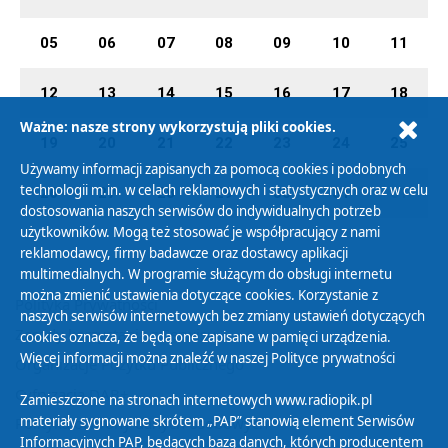
05
06
07
08
09
10
11
12
13
14
15
16
17
18
Ważne: nasze strony wykorzystują pliki cookies.
19
20
21
22
23
24
25
Używamy informacji zapisanych za pomocą cookies i podobnych
technologii m.in. w celach reklamowych i statystycznych oraz w celu
26
27
28
29
30
31
01
dostosowania naszych serwisów do indywidualnych potrzeb
użytkowników. Mogą też stosować je współpracujący z nami
reklamodawcy, firmy badawcze oraz dostawcy aplikacji
multimedialnych. W programie służącym do obsługi internetu
można zmienić ustawienia dotyczące cookies. Korzystanie z
Polityka Prywatności
naszych serwisów internetowych bez zmiany ustawień dotyczących
Zasady korzystania z Serwisu
cookies oznacza, że będą one zapisane w pamięci urządzenia.
Więcej informacji można znaleźć w naszej
Polityce prywatności
Organizacje Pożytku Publicznego
Cyfryzacja DAB+
Zamieszczone na stronach internetowych www.radiopik.pl
materiały sygnowane skrótem „PAP” stanowią element Serwisów
Polityka ochrony danych osobowych
Informacyjnych PAP, będących bazą danych, których producentem