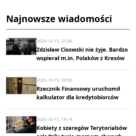
Najnowsze wiadomości
2020-10-15, 21:00
Zdzisław Cisowski nie żyje. Bardzo
wspierał m.in. Polaków z Kresów
2020-10-15, 20:09
Rzecznik Finansowy uruchomił
kalkulator dla kredytobiorców
2020-10-15, 19:14
Kobiety z szeregów Terytorialsów