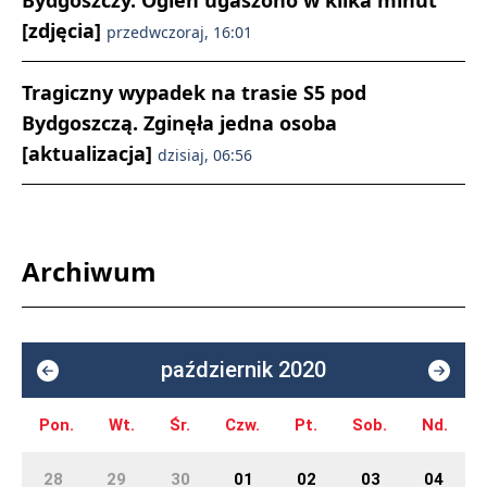
Bydgoszczy. Ogień ugaszono w kilka minut
[zdjęcia]
przedwczoraj, 16:01
Tragiczny wypadek na trasie S5 pod
Bydgoszczą. Zginęła jedna osoba
[aktualizacja]
dzisiaj, 06:56
Archiwum
październik 2020
Pon.
Wt.
Śr.
Czw.
Pt.
Sob.
Nd.
28
29
30
01
02
03
04