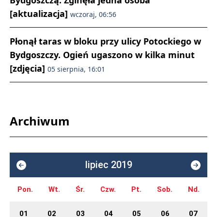
Bydgoszczą. Zginęła jedna osoba
[aktualizacja]
wczoraj, 06:56
Płonął taras w bloku przy ulicy Potockiego w
Bydgoszczy. Ogień ugaszono w kilka minut
[zdjęcia]
05 sierpnia, 16:01
Archiwum
lipiec 2019
Pon.
Wt.
Śr.
Czw.
Pt.
Sob.
Nd.
01
02
03
04
05
06
07