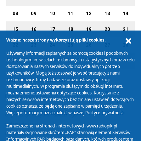
08
09
10
11
12
13
14
15
16
17
18
19
20
21
Ważne: nasze strony wykorzystują pliki cookies.
22
23
24
25
26
27
28
Używamy informacji zapisanych za pomocą cookies i podobnych
technologii m.in. w celach reklamowych i statystycznych oraz w celu
29
30
31
01
02
03
04
dostosowania naszych serwisów do indywidualnych potrzeb
użytkowników. Mogą też stosować je współpracujący z nami
reklamodawcy, firmy badawcze oraz dostawcy aplikacji
multimedialnych. W programie służącym do obsługi internetu
można zmienić ustawienia dotyczące cookies. Korzystanie z
Polityka Prywatności
naszych serwisów internetowych bez zmiany ustawień dotyczących
Zasady korzystania z Serwisu
cookies oznacza, że będą one zapisane w pamięci urządzenia.
Więcej informacji można znaleźć w naszej
Polityce prywatności
Organizacje Pożytku Publicznego
Cyfryzacja DAB+
Zamieszczone na stronach internetowych www.radiopik.pl
materiały sygnowane skrótem „PAP” stanowią element Serwisów
Polityka ochrony danych osobowych
Informacyjnych PAP, będących bazą danych, których producentem