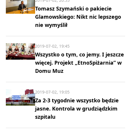
2019-07-02, 20:55
Tomasz Szymański o pakiecie
Glamowskiego: Nikt nic lepszego
nie wymyślił
2019-07-02, 19:45
Wszystko o tym, co jemy. I jeszcze
więcej. Projekt „EtnoSpiżarnia” w
Domu Muz
2019-07-02, 19:05
Za 2-3 tygodnie wszystko będzie
jasne. Kontrola w grudziądzkim
szpitalu