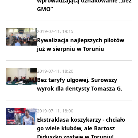
wprowadzającą oznakowanie „bez
GMO”
2019-07-11, 19:15
Rywalizacja najlepszych pilotów
już w sierpniu w Toruniu
2019-07-11, 18:20
Bez taryfy ulgowej. Surowszy
wyrok dla dentysty Tomasza G.
2019-07-11, 18:00
Ekstraklasa koszykarzy - chciało
go wiele klubów, ale Bartosz
Diduszko zostaje w Toruniu!