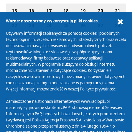
15
16
17
18
19
20
21
Ważne: nasze strony wykorzystują pliki cookies.
22
23
24
25
26
27
28
Używamy informacji zapisanych za pomocą cookies i podobnych
technologii m.in. w celach reklamowych i statystycznych oraz w celu
29
30
31
01
02
03
04
dostosowania naszych serwisów do indywidualnych potrzeb
użytkowników. Mogą też stosować je współpracujący z nami
reklamodawcy, firmy badawcze oraz dostawcy aplikacji
multimedialnych. W programie służącym do obsługi internetu
można zmienić ustawienia dotyczące cookies. Korzystanie z
Polityka Prywatności
naszych serwisów internetowych bez zmiany ustawień dotyczących
Zasady korzystania z Serwisu
cookies oznacza, że będą one zapisane w pamięci urządzenia.
Więcej informacji można znaleźć w naszej
Polityce prywatności
Organizacje Pożytku Publicznego
Cyfryzacja DAB+
Zamieszczone na stronach internetowych www.radiopik.pl
materiały sygnowane skrótem „PAP” stanowią element Serwisów
Polityka ochrony danych osobowych
Informacyjnych PAP, będących bazą danych, których producentem
Abonament
i wydawcą jest Polska Agencja Prasowa S.A. z siedzibą w Warszawie.
Zamówienia publiczne
Chronione są one przepisami ustawy z dnia 4 lutego 1994 r. o