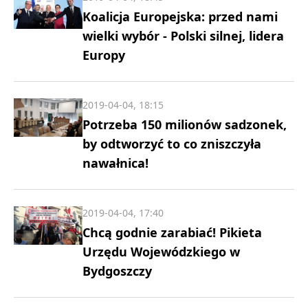
Koalicja Europejska: przed nami
wielki wybór - Polski silnej, lidera
Europy
2019-04-04, 18:15
Potrzeba 150 milionów sadzonek,
by odtworzyć to co zniszczyła
nawałnica!
2019-04-04, 17:40
Chcą godnie zarabiać! Pikieta
Urzędu Wojewódzkiego w
Bydgoszczy