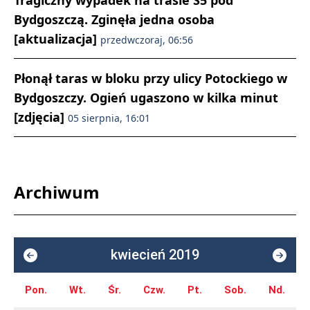
Tragiczny wypadek na trasie S5 pod
Bydgoszczą. Zginęła jedna osoba
[aktualizacja]
przedwczoraj, 06:56
Płonął taras w bloku przy ulicy Potockiego w
Bydgoszczy. Ogień ugaszono w kilka minut
[zdjęcia]
05 sierpnia, 16:01
Archiwum
kwiecień 2019
Pon.
Wt.
Śr.
Czw.
Pt.
Sob.
Nd.