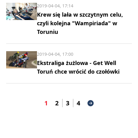
2019-04-04, 17:14
Krew się lała w szczytnym celu,
czyli kolejna "Wampiriada" w
Toruniu
2019-04-04, 17:00
Ekstraliga żużlowa - Get Well
Toruń chce wrócić do czołówki
1
2
3
4