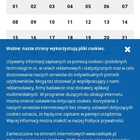
01
02
03
04
05
06
07
08
09
10
11
12
13
14
15
16
17
18
19
20
21
Ważne: nasze strony wykorzystują pliki cookies.
22
23
24
25
26
27
28
Używamy informacji zapisanych za pomocą cookies i podobnych
technologii m.in. w celach reklamowych i statystycznych oraz w celu
29
30
01
02
03
04
05
dostosowania naszych serwisów do indywidualnych potrzeb
użytkowników. Mogą też stosować je współpracujący z nami
reklamodawcy, firmy badawcze oraz dostawcy aplikacji
multimedialnych. W programie służącym do obsługi internetu
można zmienić ustawienia dotyczące cookies. Korzystanie z
Polityka Prywatności
naszych serwisów internetowych bez zmiany ustawień dotyczących
Zasady korzystania z Serwisu
cookies oznacza, że będą one zapisane w pamięci urządzenia.
Więcej informacji można znaleźć w naszej
Polityce prywatności
Organizacje Pożytku Publicznego
Cyfryzacja DAB+
Zamieszczone na stronach internetowych www.radiopik.pl