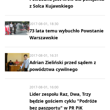
z Solca Kujawskiego
2017-08-01, 18:30
73 lata temu wybuchło Powstanie
Warszawskie
2017-08-01, 16:31
Adrian Zieliński przed sądem z
powództwa cywilnego
2017-08-01, 16:00
Lider zespołu Raz, Dwa, Trzy
będzie gościem cyklu "Podróże
bez paszportu" w PR PiK