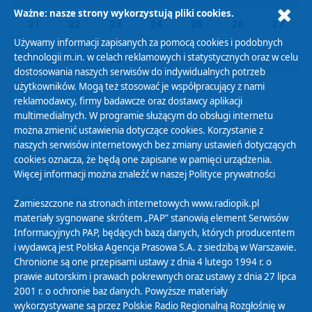
Ważne: nasze strony wykorzystują pliki cookies.
21
22
23
24
25
26
27
Używamy informacji zapisanych za pomocą cookies i podobnych
technologii m.in. w celach reklamowych i statystycznych oraz w celu
28
29
30
31
01
02
03
dostosowania naszych serwisów do indywidualnych potrzeb
użytkowników. Mogą też stosować je współpracujący z nami
reklamodawcy, firmy badawcze oraz dostawcy aplikacji
multimedialnych. W programie służącym do obsługi internetu
można zmienić ustawienia dotyczące cookies. Korzystanie z
Polityka Prywatności
naszych serwisów internetowych bez zmiany ustawień dotyczących
Zasady korzystania z Serwisu
cookies oznacza, że będą one zapisane w pamięci urządzenia.
Więcej informacji można znaleźć w naszej
Polityce prywatności
Organizacje Pożytku Publicznego
Cyfryzacja DAB+
Zamieszczone na stronach internetowych www.radiopik.pl
materiały sygnowane skrótem „PAP” stanowią element Serwisów
Polityka ochrony danych osobowych
Informacyjnych PAP, będących bazą danych, których producentem
Abonament
i wydawcą jest Polska Agencja Prasowa S.A. z siedzibą w Warszawie.
Zamówienia publiczne
Chronione są one przepisami ustawy z dnia 4 lutego 1994 r. o
prawie autorskim i prawach pokrewnych oraz ustawy z dnia 27 lipca
2001 r. o ochronie baz danych. Powyższe materiały
Biuletyn Informacji Publicznej
wykorzystywane są przez Polskie Radio Regionalną Rozgłośnię w