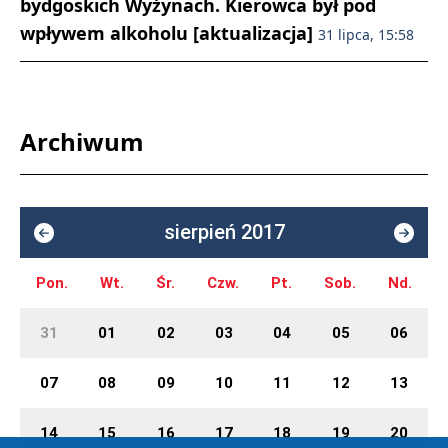
bydgoskich Wyżynach. Kierowca był pod
wpływem alkoholu [aktualizacja]
31 lipca, 15:58
Archiwum
sierpień 2017
Pon.
Wt.
Śr.
Czw.
Pt.
Sob.
Nd.
31
01
02
03
04
05
06
07
08
09
10
11
12
13
14
15
16
17
18
19
20