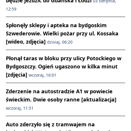
będzie jeździć do Gdańska i Łodzi
03 sierpnia,
12:59
Spłonęły sklepy i apteka na bydgoskim
Szwederowie. Wielki pożar przy ul. Kossaka
[wideo, zdjęcia]
dzisiaj, 06:20
Płonął taras w bloku przy ulicy Potockiego w
Bydgoszczy. Ogień ugaszono w kilka minut
[zdjęcia]
wczoraj, 16:01
Zderzenie na autostradzie A1 w powiecie
świeckim. Dwie osoby ranne [aktualizacja]
wczoraj, 11:51
Auto zderzyło się z tramwajem na