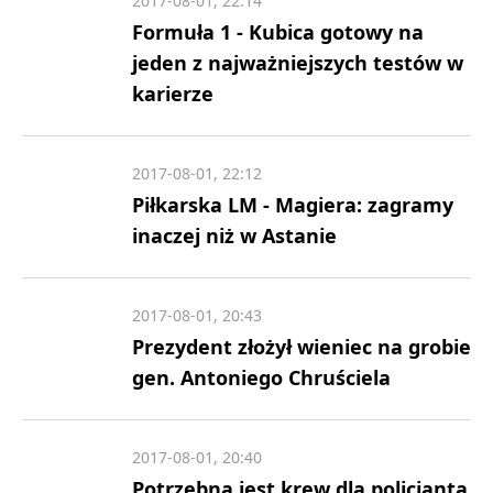
2017-08-01, 22:14
Formuła 1 - Kubica gotowy na
jeden z najważniejszych testów w
karierze
2017-08-01, 22:12
Piłkarska LM - Magiera: zagramy
inaczej niż w Astanie
2017-08-01, 20:43
Prezydent złożył wieniec na grobie
gen. Antoniego Chruściela
2017-08-01, 20:40
Potrzebna jest krew dla policjanta