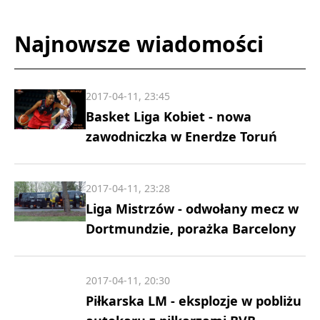
Najnowsze wiadomości
2017-04-11, 23:45
Basket Liga Kobiet - nowa
zawodniczka w Enerdze Toruń
2017-04-11, 23:28
Liga Mistrzów - odwołany mecz w
Dortmundzie, porażka Barcelony
2017-04-11, 20:30
Piłkarska LM - eksplozje w pobliżu