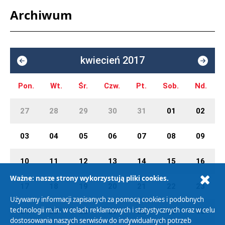
Archiwum
kwiecień 2017
Pon.
Wt.
Śr.
Czw.
Pt.
Sob.
Nd.
27
28
29
30
31
01
02
03
04
05
06
07
08
09
10
11
12
13
14
15
16
Ważne: nasze strony wykorzystują pliki cookies.
17
18
19
20
21
22
23
Używamy informacji zapisanych za pomocą cookies i podobnych
technologii m.in. w celach reklamowych i statystycznych oraz w celu
24
25
26
27
28
29
30
dostosowania naszych serwisów do indywidualnych potrzeb