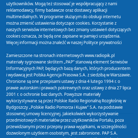
użytkowników. Mogą też stosować je współpracujący z nami
reklamodawcy, firmy badawcze oraz dostawcy aplikacji
multimedialnych. W programie służącym do obsługi internetu
można zmienić ustawienia dotyczące cookies. Korzystanie z
Polityka Prywatności
naszych serwisów internetowych bez zmiany ustawień dotyczących
Zasady korzystania z Serwisu
cookies oznacza, że będą one zapisane w pamięci urządzenia.
Więcej informacji można znaleźć w naszej
Polityce prywatności
Organizacje Pożytku Publicznego
Cyfryzacja DAB+
Zamieszczone na stronach internetowych www.radiopik.pl
materiały sygnowane skrótem „PAP” stanowią element Serwisów
Polityka ochrony danych osobowych
Informacyjnych PAP, będących bazą danych, których producentem
Abonament
i wydawcą jest Polska Agencja Prasowa S.A. z siedzibą w Warszawie.
Zamówienia publiczne
Chronione są one przepisami ustawy z dnia 4 lutego 1994 r. o
prawie autorskim i prawach pokrewnych oraz ustawy z dnia 27 lipca
2001 r. o ochronie baz danych. Powyższe materiały
Biuletyn Informacji Publicznej
wykorzystywane są przez Polskie Radio Regionalną Rozgłośnię w
Bydgoszczy „Polskie Radio Pomorza i Kujaw” S.A. na podstawie
stosownej umowy licencyjnej. Jakiekolwiek wykorzystywanie
przedmiotowych materiałów przez użytkowników Portalu, poza
przewidzianymi przez przepisy prawa wyjątkami, w szczególności
dozwolonym użytkiem osobistym, jest zabronione. PAP S.A.