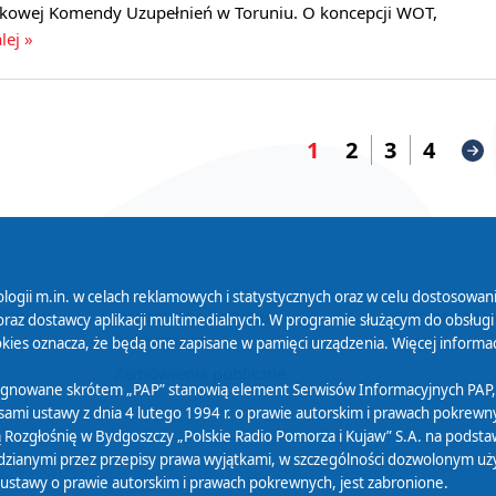
kowej Komendy Uzupełnień w Toruniu. O koncepcji WOT,
lej »
1
2
3
4
logii m.in. w celach reklamowych i statystycznych oraz w celu dostosow
 Serwisu
Organizacje Pożytku
Cyfryzacja D
raz dostawcy aplikacji multimedialnych. W programie służącym do obsługi
Publicznego
ies oznacza, że będą one zapisane w pamięci urządzenia. Więcej informac
Zamówienia publiczne
sygnowane skrótem „PAP” stanowią element Serwisów Informacyjnych PAP,
ami ustawy z dnia 4 lutego 1994 r. o prawie autorskim i prawach pokrewnyc
 Rozgłośnię w Bydgoszczy „Polskie Radio Pomorza i Kujaw” S.A. na podsta
ianymi przez przepisy prawa wyjątkami, w szczególności dozwolonym użytk
) ustawy o prawie autorskim i prawach pokrewnych, jest zabronione.