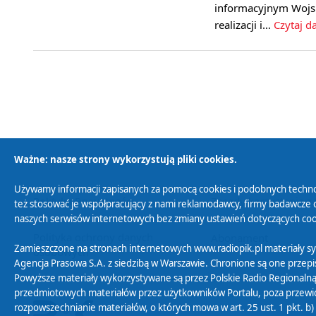
informacyjnym Wojs
realizacji i…
Czytaj da
Ważne: nasze strony wykorzystują pliki cookies.
Używamy informacji zapisanych za pomocą cookies i podobnych techno
Polityka Prywatności
Zasady korzystania z
też stosować je współpracujący z nami reklamodawcy, firmy badawcze o
naszych serwisów internetowych bez zmiany ustawień dotyczących cook
Polityka ochrony danych
Abonament
Zamieszczone na stronach internetowych www.radiopik.pl materiały 
osobowych
Agencja Prasowa S.A. z siedzibą w Warszawie. Chronione są one przepis
Powyższe materiały wykorzystywane są przez Polskie Radio Regionalną
przedmiotowych materiałów przez użytkowników Portalu, poza przewidz
rozpowszechnianie materiałów, o których mowa w art. 25 ust. 1 pkt. b