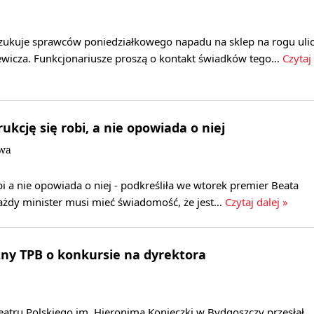
szukuje sprawców poniedziałkowego napadu na sklep na rogu uli
iewicza. Funkcjonariusze proszą o kontakt świadków tego…
Czytaj
ukcję się robi, a nie opowiada o niej
owa
bi a nie opowiada o niej - podkreśliła we wtorek premier Beata
każdy minister musi mieć świadomość, że jest…
Czytaj dalej »
zny TPB o konkursie na dyrektora
eatru Polskiego im. Hieronima Konieczki w Bydgoszczy przesłał