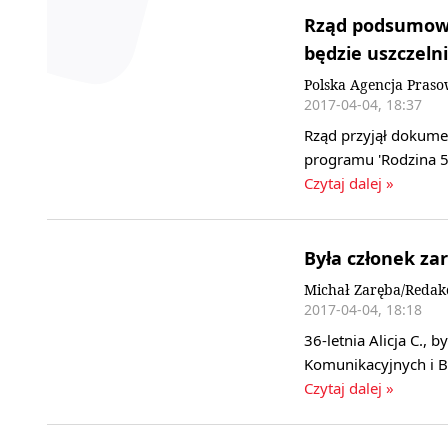
Rząd podsumowa
będzie uszczeln
Polska Agencja Pras
2017-04-04, 18:37
Rząd przyjął dokumen
programu 'Rodzina 50
Czytaj dalej »
Była członek za
Michał Zaręba/Redak
2017-04-04, 18:18
36-letnia Alicja C.,
Komunikacyjnych i 
Czytaj dalej »