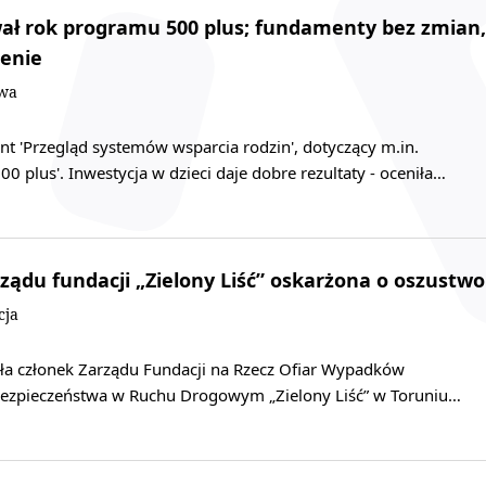
ł rok programu 500 plus; fundamenty bez zmian,
ienie
owa
t 'Przegląd systemów wsparcia rodzin', dotyczący m.in.
0 plus'. Inwestycja w dzieci daje dobre rezultaty - oceniła…
rządu fundacji „Zielony Liść” oskarżona o oszustwo
cja
 była członek Zarządu Fundacji na Rzecz Ofiar Wypadków
Bezpieczeństwa w Ruchu Drogowym „Zielony Liść” w Toruniu…