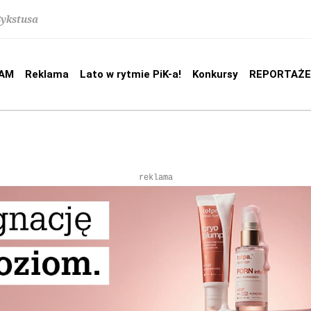
Sykstusa
AM
Reklama
Lato w rytmie PiK-a!
Konkursy
REPORTAŻE
reklama