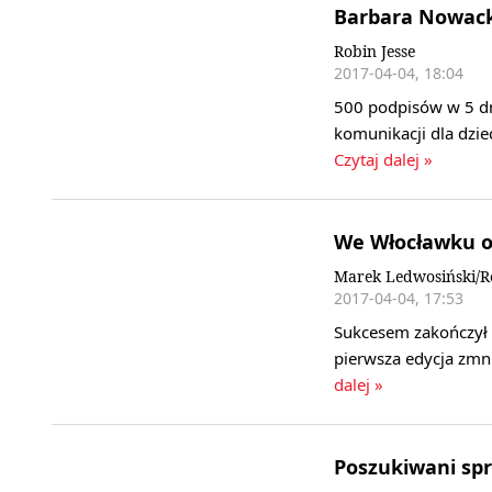
Barbara Nowacka
Robin Jesse
2017-04-04, 18:04
500 podpisów w 5 dn
komunikacji dla dzie
Czytaj dalej »
We Włocławku o
Marek Ledwosiński/R
2017-04-04, 17:53
Sukcesem zakończył 
pierwsza edycja zmn
dalej »
Poszukiwani sp