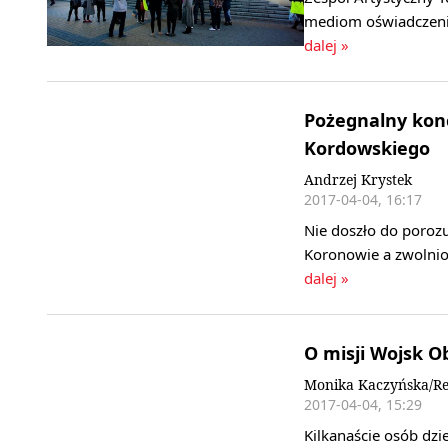
mediom oświadczenie
dalej »
Pożegnalny konc
Kordowskiego
Andrzej Krystek
2017-04-04, 16:17
Nie doszło do poro
Koronowie a zwolnio
dalej »
O misji Wojsk O
Monika Kaczyńska/Re
2017-04-04, 15:29
Kilkanaście osób dzi