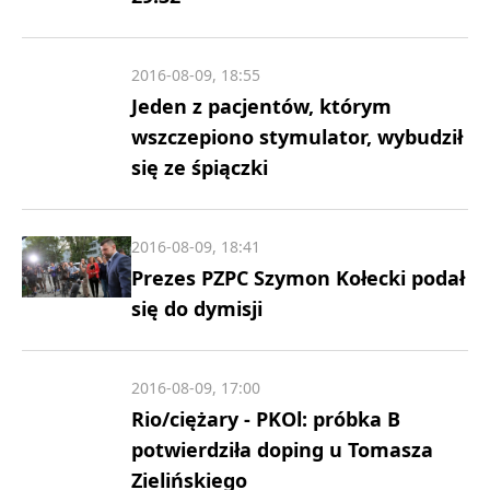
2016-08-09, 18:55
Jeden z pacjentów, którym
wszczepiono stymulator, wybudził
się ze śpiączki
2016-08-09, 18:41
Prezes PZPC Szymon Kołecki podał
się do dymisji
2016-08-09, 17:00
Rio/ciężary - PKOl: próbka B
potwierdziła doping u Tomasza
Zielińskiego