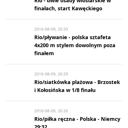
Rio - dwie osady wioślarskie w
finałach, start Kawęckiego
2016-08-09, 20:33
Rio/pływanie - polska sztafeta
4x200 m stylem dowolnym poza
finałem
2016-08-09, 20:29
Rio/siatkówka plażowa - Brzostek
i Kołosińska w 1/8 finału
2016-08-09, 20:26
Rio/piłka ręczna - Polska - Niemcy
29:32