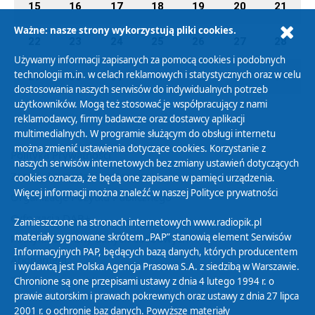
15
16
17
18
19
20
21
Ważne: nasze strony wykorzystują pliki cookies.
22
23
24
25
26
27
28
Używamy informacji zapisanych za pomocą cookies i podobnych
technologii m.in. w celach reklamowych i statystycznych oraz w celu
29
30
31
01
02
03
04
dostosowania naszych serwisów do indywidualnych potrzeb
użytkowników. Mogą też stosować je współpracujący z nami
reklamodawcy, firmy badawcze oraz dostawcy aplikacji
multimedialnych. W programie służącym do obsługi internetu
można zmienić ustawienia dotyczące cookies. Korzystanie z
Polityka Prywatności
naszych serwisów internetowych bez zmiany ustawień dotyczących
Zasady korzystania z Serwisu
cookies oznacza, że będą one zapisane w pamięci urządzenia.
Więcej informacji można znaleźć w naszej
Polityce prywatności
Organizacje Pożytku Publicznego
Cyfryzacja DAB+
Zamieszczone na stronach internetowych www.radiopik.pl
materiały sygnowane skrótem „PAP” stanowią element Serwisów
Polityka ochrony danych osobowych
Informacyjnych PAP, będących bazą danych, których producentem
Abonament
i wydawcą jest Polska Agencja Prasowa S.A. z siedzibą w Warszawie.
Zamówienia publiczne
Chronione są one przepisami ustawy z dnia 4 lutego 1994 r. o
prawie autorskim i prawach pokrewnych oraz ustawy z dnia 27 lipca
2001 r. o ochronie baz danych. Powyższe materiały