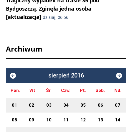
Tragiczny wypadek na trasie S5 pod
Bydgoszczą. Zginęła jedna osoba
[aktualizacja]
dzisiaj, 06:56
Archiwum
sierpień 2016
Pon.
Wt.
Śr.
Czw.
Pt.
Sob.
Nd.
01
02
03
04
05
06
07
08
09
10
11
12
13
14