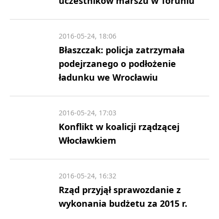
uczestników marszu w Toruniu
2016-05-24, 18:06
Błaszczak: policja zatrzymała
podejrzanego o podłożenie
ładunku we Wrocławiu
2016-05-24, 17:03
Konflikt w koalicji rządzącej
Włocławkiem
2016-05-24, 16:32
Rząd przyjął sprawozdanie z
wykonania budżetu za 2015 r.