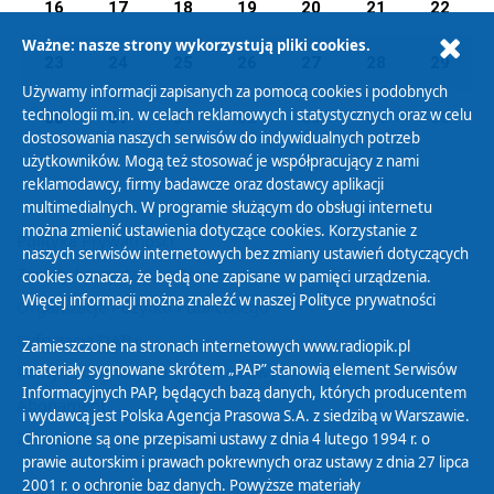
16
17
18
19
20
21
22
Ważne: nasze strony wykorzystują pliki cookies.
23
24
25
26
27
28
29
Używamy informacji zapisanych za pomocą cookies i podobnych
technologii m.in. w celach reklamowych i statystycznych oraz w celu
30
31
01
02
03
04
05
dostosowania naszych serwisów do indywidualnych potrzeb
użytkowników. Mogą też stosować je współpracujący z nami
reklamodawcy, firmy badawcze oraz dostawcy aplikacji
multimedialnych. W programie służącym do obsługi internetu
można zmienić ustawienia dotyczące cookies. Korzystanie z
Polityka Prywatności
naszych serwisów internetowych bez zmiany ustawień dotyczących
Zasady korzystania z Serwisu
cookies oznacza, że będą one zapisane w pamięci urządzenia.
Więcej informacji można znaleźć w naszej
Polityce prywatności
Organizacje Pożytku Publicznego
Cyfryzacja DAB+
Zamieszczone na stronach internetowych www.radiopik.pl
materiały sygnowane skrótem „PAP” stanowią element Serwisów
Polityka ochrony danych osobowych
Informacyjnych PAP, będących bazą danych, których producentem
Abonament
i wydawcą jest Polska Agencja Prasowa S.A. z siedzibą w Warszawie.
Zamówienia publiczne
Chronione są one przepisami ustawy z dnia 4 lutego 1994 r. o
prawie autorskim i prawach pokrewnych oraz ustawy z dnia 27 lipca
2001 r. o ochronie baz danych. Powyższe materiały