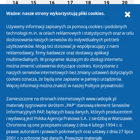
14
15
16
17
18
19
20
Ważne: nasze strony wykorzystują pliki cookies.
21
22
23
24
25
26
27
Używamy informacji zapisanych za pomocą cookies i podobnych
technologii m.in. w celach reklamowych i statystycznych oraz w celu
28
29
30
31
01
02
03
dostosowania naszych serwisów do indywidualnych potrzeb
użytkowników. Mogą też stosować je współpracujący z nami
reklamodawcy, firmy badawcze oraz dostawcy aplikacji
multimedialnych. W programie służącym do obsługi internetu
można zmienić ustawienia dotyczące cookies. Korzystanie z
Polityka Prywatności
naszych serwisów internetowych bez zmiany ustawień dotyczących
Zasady korzystania z Serwisu
cookies oznacza, że będą one zapisane w pamięci urządzenia.
Więcej informacji można znaleźć w naszej
Polityce prywatności
Organizacje Pożytku Publicznego
Cyfryzacja DAB+
Zamieszczone na stronach internetowych www.radiopik.pl
materiały sygnowane skrótem „PAP” stanowią element Serwisów
Polityka ochrony danych osobowych
Informacyjnych PAP, będących bazą danych, których producentem
Abonament
i wydawcą jest Polska Agencja Prasowa S.A. z siedzibą w Warszawie.
Zamówienia publiczne
Chronione są one przepisami ustawy z dnia 4 lutego 1994 r. o
prawie autorskim i prawach pokrewnych oraz ustawy z dnia 27 lipca
2001 r. o ochronie baz danych. Powyższe materiały