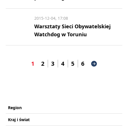
2015-12-04, 17:08
Warsztaty Sieci Obywatelskiej
Watchdog w Toruniu
1
2
3
4
5
6
Region
Kraj i świat