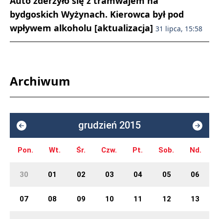
Auto zderzyło się z tramwajem na
bydgoskich Wyżynach. Kierowca był pod
wpływem alkoholu [aktualizacja]
31 lipca, 15:58
Archiwum
grudzień 2015
Pon.
Wt.
Śr.
Czw.
Pt.
Sob.
Nd.
30
01
02
03
04
05
06
07
08
09
10
11
12
13