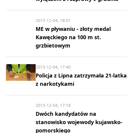
2015-12-04, 18:01
ME w pływaniu - złoty medal
Kawęckiego na 100 m st.
grzbietowym
2015-12-04, 17:40
Policja z Lipna zatrzymała 21-latka
z narkotykami
2015-12-04, 17:18
Dwóch kandydatów na
stanowisko wojewody kujawsko-
pomorskiego