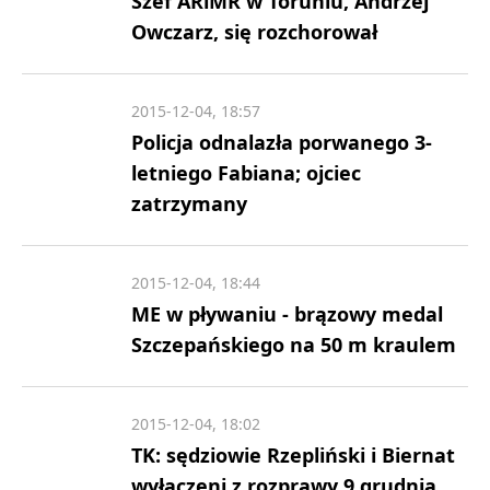
Szef ARiMR w Toruniu, Andrzej
Owczarz, się rozchorował
2015-12-04, 18:57
Policja odnalazła porwanego 3-
letniego Fabiana; ojciec
zatrzymany
2015-12-04, 18:44
ME w pływaniu - brązowy medal
Szczepańskiego na 50 m kraulem
2015-12-04, 18:02
TK: sędziowie Rzepliński i Biernat
wyłączeni z rozprawy 9 grudnia