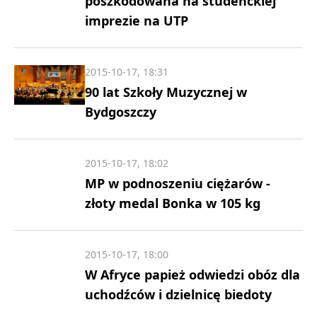
poszkodowana na studenckiej
imprezie na UTP
2015-10-17, 18:31
90 lat Szkoły Muzycznej w
Bydgoszczy
2015-10-17, 18:02
MP w podnoszeniu ciężarów -
złoty medal Bonka w 105 kg
2015-10-17, 18:00
W Afryce papież odwiedzi obóz dla
uchodźców i dzielnicę biedoty