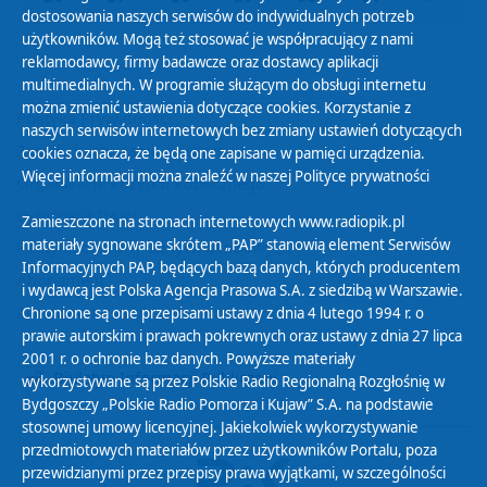
dostosowania naszych serwisów do indywidualnych potrzeb
użytkowników. Mogą też stosować je współpracujący z nami
reklamodawcy, firmy badawcze oraz dostawcy aplikacji
multimedialnych. W programie służącym do obsługi internetu
można zmienić ustawienia dotyczące cookies. Korzystanie z
Polityka Prywatności
naszych serwisów internetowych bez zmiany ustawień dotyczących
Zasady korzystania z Serwisu
cookies oznacza, że będą one zapisane w pamięci urządzenia.
Więcej informacji można znaleźć w naszej
Polityce prywatności
Organizacje Pożytku Publicznego
Cyfryzacja DAB+
Zamieszczone na stronach internetowych www.radiopik.pl
materiały sygnowane skrótem „PAP” stanowią element Serwisów
Polityka ochrony danych osobowych
Informacyjnych PAP, będących bazą danych, których producentem
Abonament
i wydawcą jest Polska Agencja Prasowa S.A. z siedzibą w Warszawie.
Zamówienia publiczne
Chronione są one przepisami ustawy z dnia 4 lutego 1994 r. o
prawie autorskim i prawach pokrewnych oraz ustawy z dnia 27 lipca
2001 r. o ochronie baz danych. Powyższe materiały
Biuletyn Informacji Publicznej
wykorzystywane są przez Polskie Radio Regionalną Rozgłośnię w
Bydgoszczy „Polskie Radio Pomorza i Kujaw” S.A. na podstawie
stosownej umowy licencyjnej. Jakiekolwiek wykorzystywanie
przedmiotowych materiałów przez użytkowników Portalu, poza
przewidzianymi przez przepisy prawa wyjątkami, w szczególności