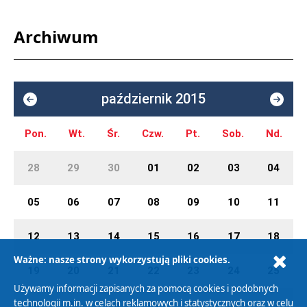
Archiwum
październik 2015
Pon.
Wt.
Śr.
Czw.
Pt.
Sob.
Nd.
28
29
30
01
02
03
04
05
06
07
08
09
10
11
12
13
14
15
16
17
18
Ważne: nasze strony wykorzystują pliki cookies.
19
20
21
22
23
24
25
Używamy informacji zapisanych za pomocą cookies i podobnych
technologii m.in. w celach reklamowych i statystycznych oraz w celu
26
27
28
29
30
31
01