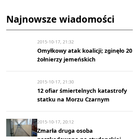
Najnowsze wiadomości
2015-10-17, 21:32
Omyłkowy atak koalicji; zginęło 20
żołnierzy jemeńskich
2015-10-17, 21:30
12 ofiar śmiertelnych katastrofy
statku na Morzu Czarnym
2015-10-17, 20:12
Zmarła druga osoba