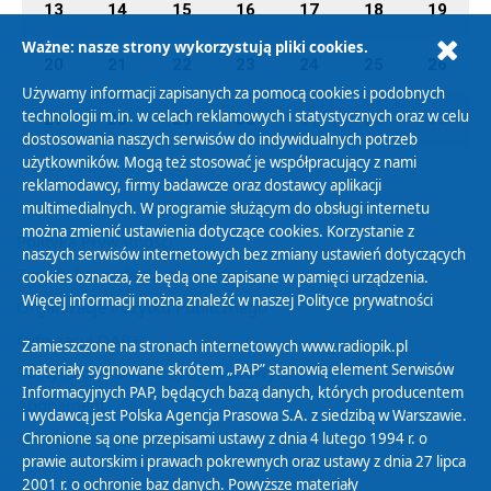
13
14
15
16
17
18
19
Ważne: nasze strony wykorzystują pliki cookies.
20
21
22
23
24
25
26
Używamy informacji zapisanych za pomocą cookies i podobnych
technologii m.in. w celach reklamowych i statystycznych oraz w celu
27
28
29
30
01
02
03
dostosowania naszych serwisów do indywidualnych potrzeb
użytkowników. Mogą też stosować je współpracujący z nami
reklamodawcy, firmy badawcze oraz dostawcy aplikacji
multimedialnych. W programie służącym do obsługi internetu
można zmienić ustawienia dotyczące cookies. Korzystanie z
Polityka Prywatności
naszych serwisów internetowych bez zmiany ustawień dotyczących
Zasady korzystania z Serwisu
cookies oznacza, że będą one zapisane w pamięci urządzenia.
Więcej informacji można znaleźć w naszej
Polityce prywatności
Organizacje Pożytku Publicznego
Cyfryzacja DAB+
Zamieszczone na stronach internetowych www.radiopik.pl
materiały sygnowane skrótem „PAP” stanowią element Serwisów
Polityka ochrony danych osobowych
Informacyjnych PAP, będących bazą danych, których producentem
Abonament
i wydawcą jest Polska Agencja Prasowa S.A. z siedzibą w Warszawie.
Zamówienia publiczne
Chronione są one przepisami ustawy z dnia 4 lutego 1994 r. o
prawie autorskim i prawach pokrewnych oraz ustawy z dnia 27 lipca
2001 r. o ochronie baz danych. Powyższe materiały