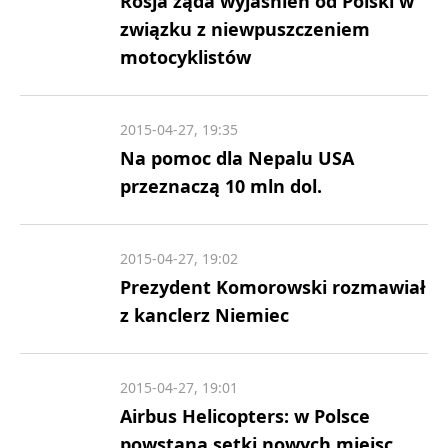
Rosja żąda wyjaśnień od Polski w
związku z niewpuszczeniem
motocyklistów
2015-04-27, 19:35
Na pomoc dla Nepalu USA
przeznaczą 10 mln dol.
2015-04-27, 19:02
Prezydent Komorowski rozmawiał
z kanclerz Niemiec
2015-04-27, 19:01
Airbus Helicopters: w Polsce
powstaną setki nowych miejsc