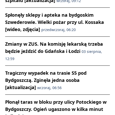
szpitalu [aktualizacja]
wczoraj, 09:12
Spłonęły sklepy i apteka na bydgoskim
Szwederowie. Wielki pożar przy ul. Kossaka
[wideo, zdjęcia]
przedwczoraj, 06:20
Zmiany w ZUS. Na komisję lekarską trzeba
będzie jeździć do Gdańska i Łodzi
03 sierpnia,
12:59
Tragiczny wypadek na trasie S5 pod
Bydgoszczą. Zginęła jedna osoba
[aktualizacja]
wczoraj, 06:56
Płonął taras w bloku przy ulicy Potockiego w
Bydgoszczy. Ogień ugaszono w kilka minut