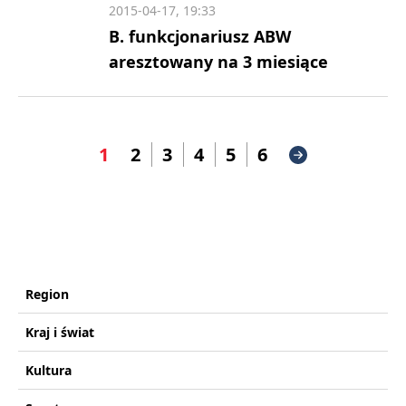
2015-04-17, 19:33
B. funkcjonariusz ABW
aresztowany na 3 miesiące
1
2
3
4
5
6
Region
Kraj i świat
Kultura