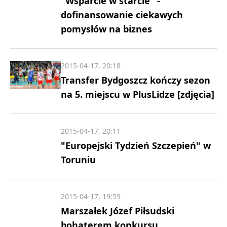
"Wsparcie w starcie" -
dofinansowanie ciekawych
pomysłów na biznes
2015-04-17, 20:18
Transfer Bydgoszcz kończy sezon
na 5. miejscu w PlusLidze [zdjęcia]
2015-04-17, 20:11
"Europejski Tydzień Szczepień" w
Toruniu
2015-04-17, 19:59
Marszałek Józef Piłsudski
bohaterem konkursu