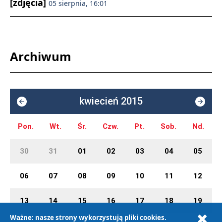
[zdjęcia]
05 sierpnia, 16:01
Archiwum
kwiecień 2015
Pon.
Wt.
Śr.
Czw.
Pt.
Sob.
Nd.
30
31
01
02
03
04
05
06
07
08
09
10
11
12
13
14
15
16
17
18
19
Ważne: nasze strony wykorzystują pliki cookies.