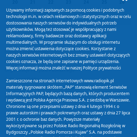
20
21
22
23
24
25
26
Używamy informacji zapisanych za pomocą cookies i podobnych
technologii m.in. w celach reklamowych i statystycznych oraz w celu
27
28
29
30
01
02
03
dostosowania naszych serwisów do indywidualnych potrzeb
użytkowników. Mogą też stosować je współpracujący z nami
reklamodawcy, firmy badawcze oraz dostawcy aplikacji
multimedialnych. W programie służącym do obsługi internetu
można zmienić ustawienia dotyczące cookies. Korzystanie z
Polityka Prywatności
naszych serwisów internetowych bez zmiany ustawień dotyczących
Zasady korzystania z Serwisu
cookies oznacza, że będą one zapisane w pamięci urządzenia.
Więcej informacji można znaleźć w naszej
Polityce prywatności
Organizacje Pożytku Publicznego
Cyfryzacja DAB+
Zamieszczone na stronach internetowych www.radiopik.pl
materiały sygnowane skrótem „PAP” stanowią element Serwisów
Polityka ochrony danych osobowych
Informacyjnych PAP, będących bazą danych, których producentem
Abonament
i wydawcą jest Polska Agencja Prasowa S.A. z siedzibą w Warszawie.
Zamówienia publiczne
Chronione są one przepisami ustawy z dnia 4 lutego 1994 r. o
prawie autorskim i prawach pokrewnych oraz ustawy z dnia 27 lipca
2001 r. o ochronie baz danych. Powyższe materiały
Biuletyn Informacji Publicznej
wykorzystywane są przez Polskie Radio Regionalną Rozgłośnię w
Bydgoszczy „Polskie Radio Pomorza i Kujaw” S.A. na podstawie