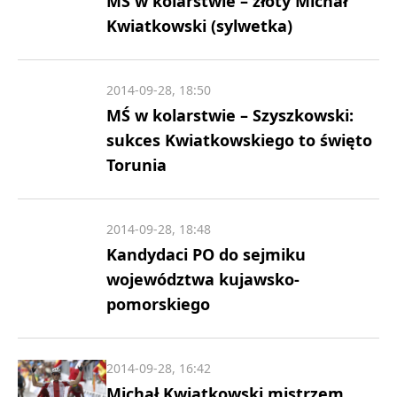
MŚ w kolarstwie – złoty Michał
Kwiatkowski (sylwetka)
2014-09-28, 18:50
MŚ w kolarstwie – Szyszkowski:
sukces Kwiatkowskiego to święto
Torunia
2014-09-28, 18:48
Kandydaci PO do sejmiku
województwa kujawsko-
pomorskiego
2014-09-28, 16:42
Michał Kwiatkowski mistrzem