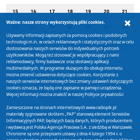
15
16
17
18
19
20
21
Ważne: nasze strony wykorzystują pliki cookies.
22
23
24
25
26
27
28
Używamy informacji zapisanych za pomocą cookies i podobnych
technologii m.in. w celach reklamowych i statystycznych oraz w celu
29
30
01
02
03
04
05
dostosowania naszych serwisów do indywidualnych potrzeb
użytkowników. Mogą też stosować je współpracujący z nami
reklamodawcy, firmy badawcze oraz dostawcy aplikacji
multimedialnych. W programie służącym do obsługi internetu
można zmienić ustawienia dotyczące cookies. Korzystanie z
Polityka Prywatności
naszych serwisów internetowych bez zmiany ustawień dotyczących
Zasady korzystania z Serwisu
cookies oznacza, że będą one zapisane w pamięci urządzenia.
Więcej informacji można znaleźć w naszej
Polityce prywatności
Organizacje Pożytku Publicznego
Cyfryzacja DAB+
Zamieszczone na stronach internetowych www.radiopik.pl
materiały sygnowane skrótem „PAP” stanowią element Serwisów
Polityka ochrony danych osobowych
Informacyjnych PAP, będących bazą danych, których producentem
Abonament
i wydawcą jest Polska Agencja Prasowa S.A. z siedzibą w Warszawie.
Zamówienia publiczne
Chronione są one przepisami ustawy z dnia 4 lutego 1994 r. o