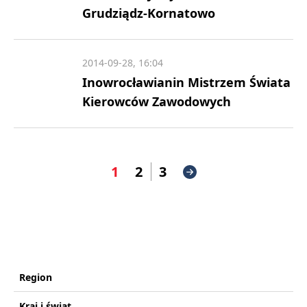
Grudziądz-Kornatowo
2014-09-28, 16:04
Inowrocławianin Mistrzem Świata
Kierowców Zawodowych
1
2
3
Region
Kraj i świat