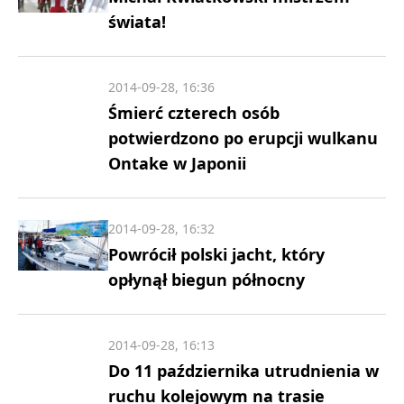
świata!
2014-09-28, 16:36
Śmierć czterech osób
potwierdzono po erupcji wulkanu
Ontake w Japonii
2014-09-28, 16:32
Powrócił polski jacht, który
opłynął biegun północny
2014-09-28, 16:13
Do 11 października utrudnienia w
ruchu kolejowym na trasie