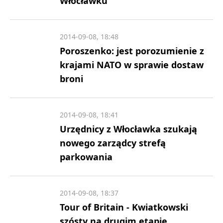
Włocławku
2014-09-08, 18:48
Poroszenko: jest porozumienie z
krajami NATO w sprawie dostaw
broni
2014-09-08, 18:41
Urzędnicy z Włocławka szukają
nowego zarządcy strefą
parkowania
2014-09-08, 18:37
Tour of Britain - Kwiatkowski
szósty na drugim etapie