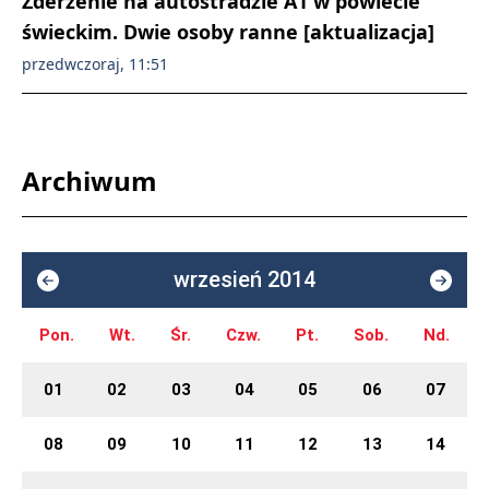
Zderzenie na autostradzie A1 w powiecie
świeckim. Dwie osoby ranne [aktualizacja]
przedwczoraj, 11:51
Archiwum
wrzesień 2014
Pon.
Wt.
Śr.
Czw.
Pt.
Sob.
Nd.
01
02
03
04
05
06
07
08
09
10
11
12
13
14