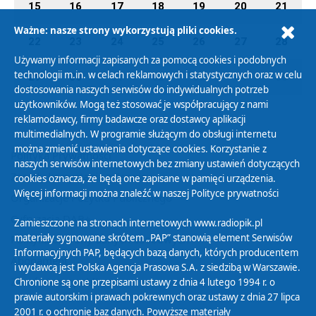
15
16
17
18
19
20
21
Ważne: nasze strony wykorzystują pliki cookies.
22
23
24
25
26
27
28
Używamy informacji zapisanych za pomocą cookies i podobnych
technologii m.in. w celach reklamowych i statystycznych oraz w celu
29
30
01
02
03
04
05
dostosowania naszych serwisów do indywidualnych potrzeb
użytkowników. Mogą też stosować je współpracujący z nami
reklamodawcy, firmy badawcze oraz dostawcy aplikacji
multimedialnych. W programie służącym do obsługi internetu
można zmienić ustawienia dotyczące cookies. Korzystanie z
Polityka Prywatności
naszych serwisów internetowych bez zmiany ustawień dotyczących
Zasady korzystania z Serwisu
cookies oznacza, że będą one zapisane w pamięci urządzenia.
Więcej informacji można znaleźć w naszej
Polityce prywatności
Organizacje Pożytku Publicznego
Cyfryzacja DAB+
Zamieszczone na stronach internetowych www.radiopik.pl
materiały sygnowane skrótem „PAP” stanowią element Serwisów
Polityka ochrony danych osobowych
Informacyjnych PAP, będących bazą danych, których producentem
Abonament
i wydawcą jest Polska Agencja Prasowa S.A. z siedzibą w Warszawie.
Zamówienia publiczne
Chronione są one przepisami ustawy z dnia 4 lutego 1994 r. o
prawie autorskim i prawach pokrewnych oraz ustawy z dnia 27 lipca
2001 r. o ochronie baz danych. Powyższe materiały