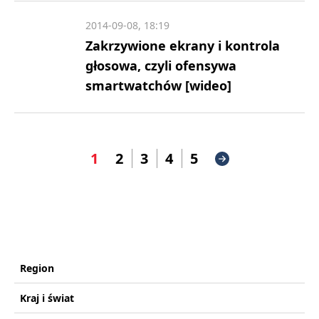
2014-09-08, 18:19
Zakrzywione ekrany i kontrola
głosowa, czyli ofensywa
smartwatchów [wideo]
1
2
3
4
5
Region
Kraj i świat