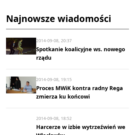
Najnowsze wiadomości
2014-09-08, 20:37
Spotkanie koalicyjne ws. nowego
rządu
2014-09-08, 19:15
Proces MWiK kontra radny Rega
zmierza ku końcowi
2014-09-08, 18:52
Harcerze w izbie wytrzeźwień we