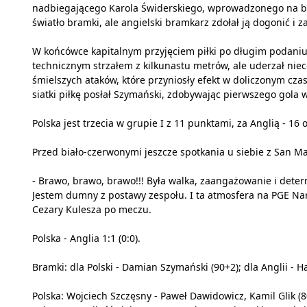
nadbiegającego Karola Świderskiego, wprowadzonego na bo
światło bramki, ale angielski bramkarz zdołał ją dogonić i
W końcówce kapitalnym przyjęciem piłki po długim podaniu
technicznym strzałem z kilkunastu metrów, ale uderzał niec
śmielszych ataków, które przyniosły efekt w doliczonym cz
siatki piłkę posłał Szymański, zdobywając pierwszego gola 
Polska jest trzecia w grupie I z 11 punktami, za Anglią - 16
Przed biało-czerwonymi jeszcze spotkania u siebie z San Ma
- Brawo, brawo, brawo!!! Była walka, zaangażowanie i dete
Jestem dumny z postawy zespołu. I ta atmosfera na PGE Na
Cezary Kulesza po meczu.
Polska - Anglia 1:1 (0:0).
Bramki: dla Polski - Damian Szymański (90+2); dla Anglii - Ha
Polska: Wojciech Szczęsny - Paweł Dawidowicz, Kamil Glik (8