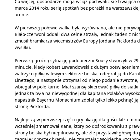
Co więcej, gospodarze mogą wciąż pochwalić się trwającą 
marca 2014 roku serią spotkań bez porażki na warszawskiej
arenie.
W pierwszej połowie walka była wyrównana, ale nie porywaj
Biało-czerwoni oddali dwa celne strzały, jednak żaden z nic
zmusił bramkarza wicemistrzów Europy Jordana Pickforda 
wysiłku.
Pierwszą groźną sytuację podopieczni Sousy stworzyli w 29.
minucie, kiedy Robert Lewandowski z dużym poświęceniem
walczył o piłkę w lewym sektorze boiska, odegrał ją do Karo
Linettego, a następnie otrzymał od niego podanie zwrotne,
wbiegał w pole karne. Miał szansę skierować piłkę do siatki,
jednak ta była na niewygodnej dla kapitana Polaków wysokoś
napastnik Bayernu Monachium zdołał tylko lekko pchnąć ją
stronę Pickforda.
Najlepszą w pierwszej części gry okazję dla gości kilka minu
wcześniej zmarnował Kane, który po dośrodkowaniu z praw
strony boiska był niepilnowany, ale źle przystawił głowę do p
zagrał w poprzek bramki, nie zmuszając Wojciecha Szczęs