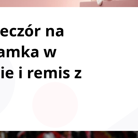
eczór na
amka w
e i remis z