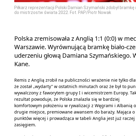
Piłkarz reprezentacji Polski Damian Szymański zdobył bramk
do mistrzostw świata 2022. Fot. PAP/Piotr Nowak
Polska zremisowała z Anglią 1:1 (0:0) w mec
Warszawie. Wyrównującą bramkę biało-czer
uderzeniu głową Damiana Szymańskiego. Wcze
Kane.
Remis z Anglią zrobił na publiczności wrażenie nie tylko dla
że został „wydarty” w ostatnich minutach oraz że był to pun
wywalczony z faworytem grupy I i wicemistrzem Europy. Tak
rezultat powoduje, że Polska znalazła się w bardziej
komfortowym położeniu w rywalizacji z Węgrami i Albanią o
drugie miejsce, premiowane awansem do baraży. Mająca o 
punktów więcej i prowadząca w tabeli Anglia jest już raczej
zasięgiem.