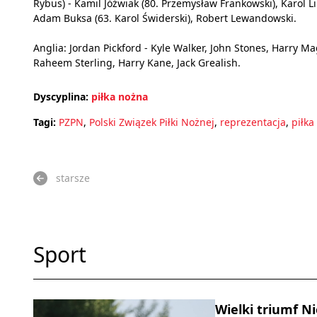
Rybus) - Kamil Jóźwiak (80. Przemysław Frankowski), Karol 
Adam Buksa (63. Karol Świderski), Robert Lewandowski.
Anglia: Jordan Pickford - Kyle Walker, John Stones, Harry M
Raheem Sterling, Harry Kane, Jack Grealish.
Dyscyplina:
piłka nożna
Tagi:
PZPN
,
Polski Związek Piłki Nożnej
,
reprezentacja
,
piłka
starsze
Sport
Wielki triumf 