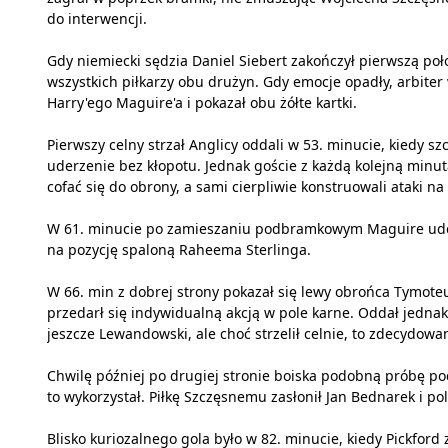
do interwencji.
Gdy niemiecki sędzia Daniel Siebert zakończył pierwszą p
wszystkich piłkarzy obu drużyn. Gdy emocje opadły, arbite
Harry'ego Maguire'a i pokazał obu żółte kartki.
Pierwszy celny strzał Anglicy oddali w 53. minucie, kiedy sz
uderzenie bez kłopotu. Jednak goście z każdą kolejną minut
cofać się do obrony, a sami cierpliwie konstruowali ataki 
W 61. minucie po zamieszaniu podbramkowym Maguire uderzy
na pozycję spaloną Raheema Sterlinga.
W 66. min z dobrej strony pokazał się lewy obrońca Tymoteu
przedarł się indywidualną akcją w pole karne. Oddał jednak
jeszcze Lewandowski, ale choć strzelił celnie, to zdecydowan
Chwilę później po drugiej stronie boiska podobną próbę pod
to wykorzystał. Piłkę Szczęsnemu zasłonił Jan Bednarek i po
Blisko kuriozalnego gola było w 82. minucie, kiedy Pickford z