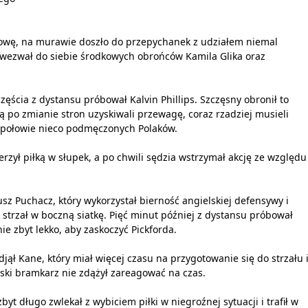
ołowę, na murawie doszło do przepychanek z udziałem niemal
r wezwał do siebie środkowych obrońców Kamila Glika oraz
częścia z dystansu próbował Kalvin Phillips. Szczęsny obronił to
ą po zmianie stron uzyskiwali przewagę, coraz rzadziej musieli
na połowie nieco podmęczonych Polaków.
ł piłką w słupek, a po chwili sędzia wstrzymał akcję ze względu
sz Puchacz, który wykorzystał bierność angielskiej defensywy i
 strzał w boczną siatkę. Pięć minut później z dystansu próbował
ie zbyt lekko, aby zaskoczyć Pickforda.
jął Kane, który miał więcej czasu na przygotowanie się do strzału 
lski bramkarz nie zdążył zareagować na czas.
byt długo zwlekał z wybiciem piłki w niegroźnej sytuacji i trafił w