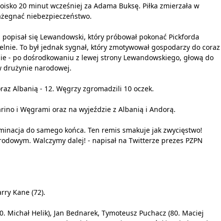
isko 20 minut wcześniej za Adama Buksę. Piłka zmierzała w
 zażegnać niebezpieczeństwo.
 popisał się Lewandowski, który próbował pokonać Pickforda
elnie. To był jednak sygnał, który zmotywował gospodarzy do coraz
asie - po dośrodkowaniu z lewej strony Lewandowskiego, głową do
w drużynie narodowej.
 oraz Albanią - 12. Węgrzy zgromadzili 10 oczek.
rino i Węgrami oraz na wyjeździe z Albanią i Andorą.
rminacja do samego końca. Ten remis smakuje jak zwycięstwo!
rodowym. Walczymy dalej! - napisał na Twitterze prezes PZPN
rry Kane (72).
0. Michał Helik), Jan Bednarek, Tymoteusz Puchacz (80. Maciej