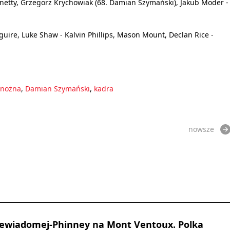
Linetty, Grzegorz Krychowiak (68. Damian Szymański), Jakub Moder -
aguire, Luke Shaw - Kalvin Phillips, Mason Mount, Declan Rice -
 nożna
,
Damian Szymański
,
kadra
nowsze
Niewiadomej-Phinney na Mont Ventoux. Polka