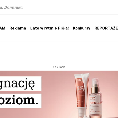
na, Dominika
AM
Reklama
Lato w rytmie PiK-a!
Konkursy
REPORTAŻE
reklama