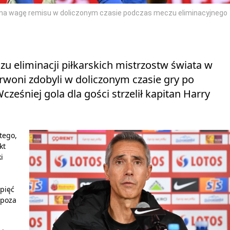
ę na wagę remisu w doliczonym czasie podczas meczu eliminacyjnego
zu eliminacji piłkarskich mistrzostw świata w
woni zdobyli w doliczonym czasie gry po
śniej gola dla gości strzelił kapitan Harry
tego,
kt
i
pięć
 poza