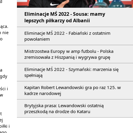
od
Eliminacje MŚ 2022 - Sousa: mamy
lepszych piłkarzy od Albanii
ąca.
h nie
Eliminacje MŚ 2022 - Fabiański z ostatnim
powołaniem
do
Mistrzostwa Europy w amp futbolu - Polska
zremisowała z Hiszpanią i wygrywa grupę
Eliminacje MŚ 2022 - Szymański: marzenia się
la
spełniają
 gdy
Kapitan Robert Lewandowski gra po raz 125. w
ci i
kadrze narodowej
 w
Brytyjska prasa: Lewandowski ostatnią
przeszkodą na drodze do Kataru
t
ej
iłki i
nego