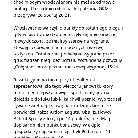
choć młodym wrocławianom nie można odmówić
ambicji. Po siedmiu odsłonach spotkania GKM
przegrywał ze Spartą 20:21.
Wrocławianie walczyli o punkty do ostatniego biegu i
gdyby losy trzynastego potoczyły się nieco inaczej,
niewykluczone, że mieliby szansę na wygraną,
stosując w biegach nominowanych rezerwę
taktyczną. Ostatecznie podwójnie wygrane przez
grudziądzan biegi bez udziału Woffindena pozwoliły
„Gołębiom” na zapisanie meczowej wygranej 45:44.
Rewelacyjnie na torze przy ul. Hallera 4
zaprezentował się tego wieczoru Janowski, który
mimo nienajlepszych wyjść spod taśmy, już na
dojeździe do łuku lub kilka chwil później wyprzedzał
rywali. Świetną postawę na grudziądzkim torze
potwierdził także Artiom Łaguta. Obaj żużlowcy
Betard Sparty zdobyli po 14 punktów, ale „Magic”
dopisał do nich punkt bonusowy. W ekipie
gospodarzy najskuteczniejsi byli Pedersen – 11
punktów i Kasprzak – 10.