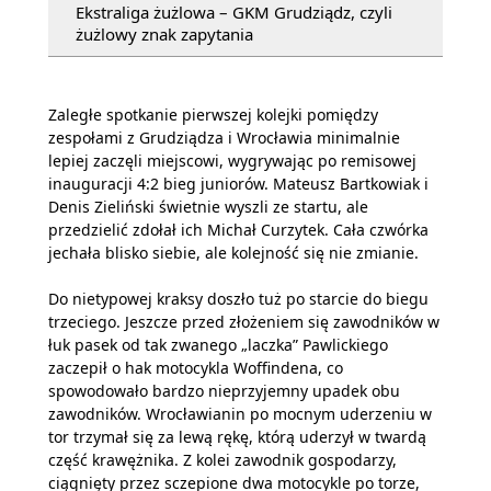
Ekstraliga żużlowa – GKM Grudziądz, czyli
żużlowy znak zapytania
Zaległe spotkanie pierwszej kolejki pomiędzy
zespołami z Grudziądza i Wrocławia minimalnie
lepiej zaczęli miejscowi, wygrywając po remisowej
inauguracji 4:2 bieg juniorów. Mateusz Bartkowiak i
Denis Zieliński świetnie wyszli ze startu, ale
przedzielić zdołał ich Michał Curzytek. Cała czwórka
jechała blisko siebie, ale kolejność się nie zmianie.
Do nietypowej kraksy doszło tuż po starcie do biegu
trzeciego. Jeszcze przed złożeniem się zawodników w
łuk pasek od tak zwanego „laczka” Pawlickiego
zaczepił o hak motocykla Woffindena, co
spowodowało bardzo nieprzyjemny upadek obu
zawodników. Wrocławianin po mocnym uderzeniu w
tor trzymał się za lewą rękę, którą uderzył w twardą
część krawężnika. Z kolei zawodnik gospodarzy,
ciągnięty przez sczepione dwa motocykle po torze,