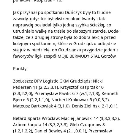
Jak przyznał po spotkaniu Duńczyk były to trudne
zawody, gdyż tor był ekstremalnie twardy i tak
naprawdę posiadał tylko jedną szybką ścieżkę, co
utrudniało walkę na trasie po słabszym starcie. Dodał
także, że z drugiej strony była to dobra lekcja przed
kolejnym spotkaniem, które w Grudziądzu odbędzie
się już w niedzielę. do Grudziądza przyjedzie jeden z
faworytów ligi- zespół MOJE BERMUDY STAL Gorzów.
Punkty:
ZooLeszcz DPV Logistic GKM Grudziądz: Nicki
Pedersen 11 (2,2,3,3,1), Krzysztof Kasprzak 10
(3,3,2,2,0), Przemysław Pawlicki 7 (w,1,2,1,3), Kenneth
Bjerre 6 (2,2,1,1,0), Norbert Krakowiak 5 (0,0,3,2),
Mateusz Bartkowiak 4 (3,1,0), Denis Zieliński 2 (1,0,1).
Betard Sparta Wrocław: Maciej Janowski 14 (3,3,3,3,2),
Artiom Łaguta 14 (3,3,2,3,3), Gleb Czugunow 8
(1,2,1,2,2), Daniel Bewley 4 (2,1,0,0,1), Przemysław