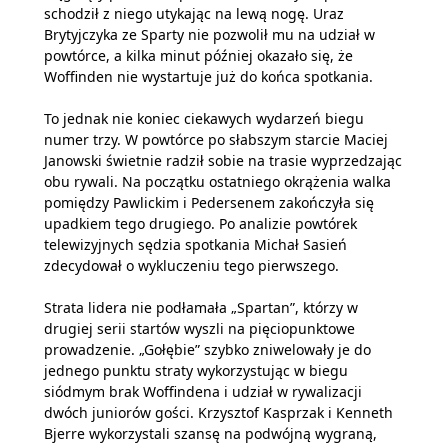
schodził z niego utykając na lewą nogę. Uraz
Brytyjczyka ze Sparty nie pozwolił mu na udział w
powtórce, a kilka minut później okazało się, że
Woffinden nie wystartuje już do końca spotkania.
To jednak nie koniec ciekawych wydarzeń biegu
numer trzy. W powtórce po słabszym starcie Maciej
Janowski świetnie radził sobie na trasie wyprzedzając
obu rywali. Na początku ostatniego okrążenia walka
pomiędzy Pawlickim i Pedersenem zakończyła się
upadkiem tego drugiego. Po analizie powtórek
telewizyjnych sędzia spotkania Michał Sasień
zdecydował o wykluczeniu tego pierwszego.
Strata lidera nie podłamała „Spartan”, którzy w
drugiej serii startów wyszli na pięciopunktowe
prowadzenie. „Gołębie” szybko zniwelowały je do
jednego punktu straty wykorzystując w biegu
siódmym brak Woffindena i udział w rywalizacji
dwóch juniorów gości. Krzysztof Kasprzak i Kenneth
Bjerre wykorzystali szansę na podwójną wygraną,