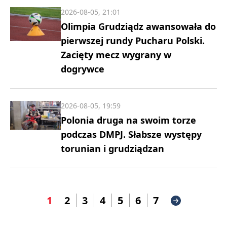
2026-08-05, 21:01
Olimpia Grudziądz awansowała do
pierwszej rundy Pucharu Polski.
Zacięty mecz wygrany w
dogrywce
2026-08-05, 19:59
Polonia druga na swoim torze
podczas DMPJ. Słabsze występy
torunian i grudziądzan
1
2
3
4
5
6
7