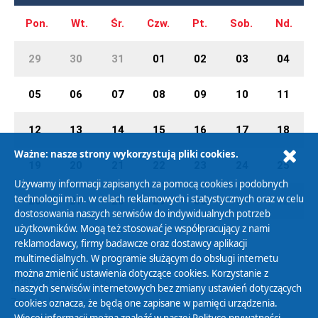
Pon.
Wt.
Śr.
Czw.
Pt.
Sob.
Nd.
29
30
31
01
02
03
04
05
06
07
08
09
10
11
12
13
14
15
16
17
18
Ważne: nasze strony wykorzystują pliki cookies.
19
20
21
22
23
24
25
Używamy informacji zapisanych za pomocą cookies i podobnych
technologii m.in. w celach reklamowych i statystycznych oraz w celu
26
27
28
29
30
01
02
dostosowania naszych serwisów do indywidualnych potrzeb
użytkowników. Mogą też stosować je współpracujący z nami
reklamodawcy, firmy badawcze oraz dostawcy aplikacji
multimedialnych. W programie służącym do obsługi internetu
można zmienić ustawienia dotyczące cookies. Korzystanie z
Polityka Prywatności
naszych serwisów internetowych bez zmiany ustawień dotyczących
Zasady korzystania z Serwisu
cookies oznacza, że będą one zapisane w pamięci urządzenia.