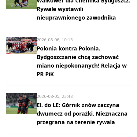
Walkower dla Chemika Bydgoszcz.
Rywale wystawili
nieuprawnionego zawodnika
2026-08-06, 10:15
Polonia kontra Polonia.
Bydgoszczanie chcą zachować
miano niepokonanych! Relacja w
PR PiK
2026-08-05, 23:48
El. do LE: Górnik znów zaczyna
dwumecz od porażki. Nieznaczna
przegrana na terenie rywala