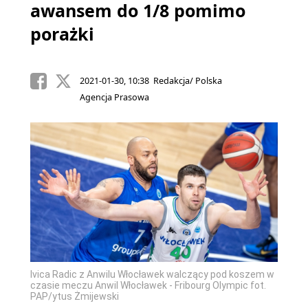
awansem do 1/8 pomimo
porażki
2021-01-30, 10:38 Redakcja/ Polska
Agencja Prasowa
Ivica Radic z Anwilu Włocławek walczący pod koszem w
czasie meczu Anwil Włocławek - Fribourg Olympic fot.
PAP/ytus Żmijewski