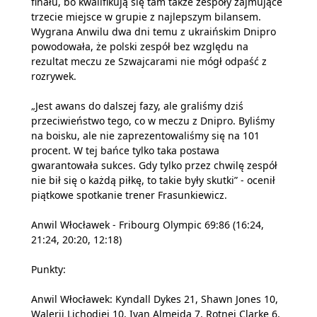
finału, bo kwalifikują się tam także zespoły zajmujące
trzecie miejsce w grupie z najlepszym bilansem.
Wygrana Anwilu dwa dni temu z ukraińskim Dnipro
powodowała, że polski zespół bez względu na
rezultat meczu ze Szwajcarami nie mógł odpaść z
rozrywek.
„Jest awans do dalszej fazy, ale graliśmy dziś
przeciwieństwo tego, co w meczu z Dnipro. Byliśmy
na boisku, ale nie zaprezentowaliśmy się na 101
procent. W tej bańce tylko taka postawa
gwarantowała sukces. Gdy tylko przez chwilę zespół
nie bił się o każdą piłkę, to takie były skutki” - ocenił
piątkowe spotkanie trener Frasunkiewicz.
Anwil Włocławek - Fribourg Olympic 69:86 (16:24,
21:24, 20:20, 12:18)
Punkty:
Anwil Włocławek: Kyndall Dykes 21, Shawn Jones 10,
Walerij Lichodiej 10, Ivan Almeida 7, Rotnei Clarke 6,