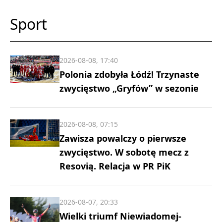
Sport
2026-08-08, 17:40
Polonia zdobyła Łódź! Trzynaste
zwycięstwo „Gryfów” w sezonie
2026-08-08, 07:15
Zawisza powalczy o pierwsze
zwycięstwo. W sobotę mecz z
Resovią. Relacja w PR PiK
2026-08-07, 20:33
Wielki triumf Niewiadomej-