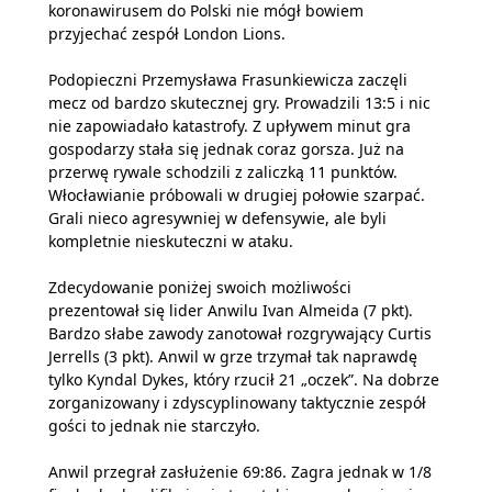
koronawirusem do Polski nie mógł bowiem
przyjechać zespół London Lions.
Podopieczni Przemysława Frasunkiewicza zaczęli
mecz od bardzo skutecznej gry. Prowadzili 13:5 i nic
nie zapowiadało katastrofy. Z upływem minut gra
gospodarzy stała się jednak coraz gorsza. Już na
przerwę rywale schodzili z zaliczką 11 punktów.
Włocławianie próbowali w drugiej połowie szarpać.
Grali nieco agresywniej w defensywie, ale byli
kompletnie nieskuteczni w ataku.
Zdecydowanie poniżej swoich możliwości
prezentował się lider Anwilu Ivan Almeida (7 pkt).
Bardzo słabe zawody zanotował rozgrywający Curtis
Jerrells (3 pkt). Anwil w grze trzymał tak naprawdę
tylko Kyndal Dykes, który rzucił 21 „oczek”. Na dobrze
zorganizowany i zdyscyplinowany taktycznie zespół
gości to jednak nie starczyło.
Anwil przegrał zasłużenie 69:86. Zagra jednak w 1/8