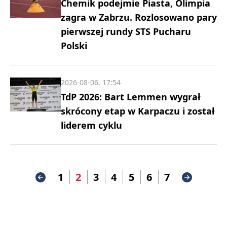
Chemik podejmie Piasta, Olimpia
zagra w Zabrzu. Rozlosowano pary
pierwszej rundy STS Pucharu
Polski
2026-08-06, 17:54
TdP 2026: Bart Lemmen wygrał
skrócony etap w Karpaczu i został
liderem cyklu
1
2
3
4
5
6
7