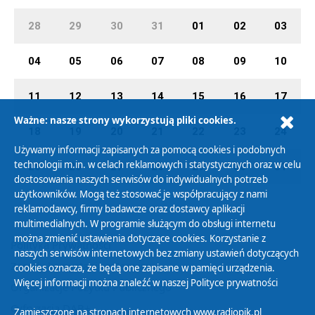
28
29
30
31
01
02
03
04
05
06
07
08
09
10
11
12
13
14
15
16
17
Ważne: nasze strony wykorzystują pliki cookies.
18
19
20
21
22
23
24
Używamy informacji zapisanych za pomocą cookies i podobnych
technologii m.in. w celach reklamowych i statystycznych oraz w celu
25
26
27
28
29
30
31
dostosowania naszych serwisów do indywidualnych potrzeb
użytkowników. Mogą też stosować je współpracujący z nami
reklamodawcy, firmy badawcze oraz dostawcy aplikacji
multimedialnych. W programie służącym do obsługi internetu
można zmienić ustawienia dotyczące cookies. Korzystanie z
Polityka Prywatności
naszych serwisów internetowych bez zmiany ustawień dotyczących
Zasady korzystania z Serwisu
cookies oznacza, że będą one zapisane w pamięci urządzenia.
Więcej informacji można znaleźć w naszej
Polityce prywatności
Organizacje Pożytku Publicznego
Cyfryzacja DAB+
Zamieszczone na stronach internetowych www.radiopik.pl