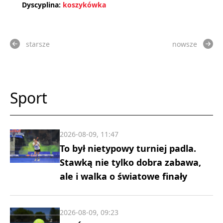
Dyscyplina:
koszykówka
starsze
nowsze
Sport
2026-08-09, 11:47
To był nietypowy turniej padla.
Stawką nie tylko dobra zabawa,
ale i walka o światowe finały
2026-08-09, 09:23