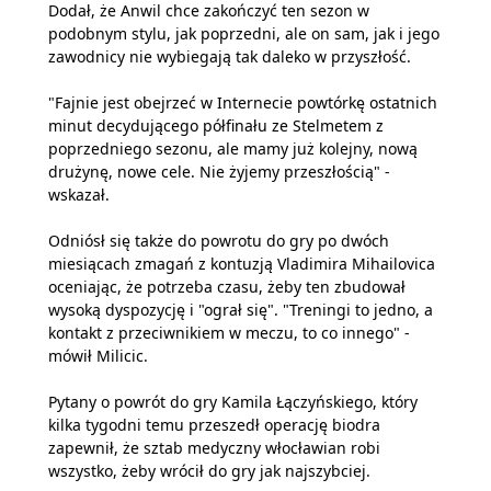
Dodał, że Anwil chce zakończyć ten sezon w
podobnym stylu, jak poprzedni, ale on sam, jak i jego
zawodnicy nie wybiegają tak daleko w przyszłość.
"Fajnie jest obejrzeć w Internecie powtórkę ostatnich
minut decydującego półfinału ze Stelmetem z
poprzedniego sezonu, ale mamy już kolejny, nową
drużynę, nowe cele. Nie żyjemy przeszłością" -
wskazał.
Odniósł się także do powrotu do gry po dwóch
miesiącach zmagań z kontuzją Vladimira Mihailovica
oceniając, że potrzeba czasu, żeby ten zbudował
wysoką dyspozycję i "ograł się". "Treningi to jedno, a
kontakt z przeciwnikiem w meczu, to co innego" -
mówił Milicic.
Pytany o powrót do gry Kamila Łączyńskiego, który
kilka tygodni temu przeszedł operację biodra
zapewnił, że sztab medyczny włocławian robi
wszystko, żeby wrócił do gry jak najszybciej.