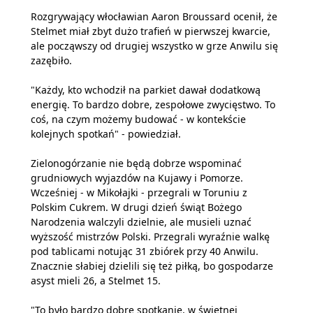
Rozgrywający włocławian Aaron Broussard ocenił, że
Stelmet miał zbyt dużo trafień w pierwszej kwarcie,
ale począwszy od drugiej wszystko w grze Anwilu się
zazębiło.
"Każdy, kto wchodził na parkiet dawał dodatkową
energię. To bardzo dobre, zespołowe zwycięstwo. To
coś, na czym możemy budować - w kontekście
kolejnych spotkań" - powiedział.
Zielonogórzanie nie będą dobrze wspominać
grudniowych wyjazdów na Kujawy i Pomorze.
Wcześniej - w Mikołajki - przegrali w Toruniu z
Polskim Cukrem. W drugi dzień świąt Bożego
Narodzenia walczyli dzielnie, ale musieli uznać
wyższość mistrzów Polski. Przegrali wyraźnie walkę
pod tablicami notując 31 zbiórek przy 40 Anwilu.
Znacznie słabiej dzielili się też piłką, bo gospodarze
asyst mieli 26, a Stelmet 15.
"To było bardzo dobre spotkanie, w świetnej