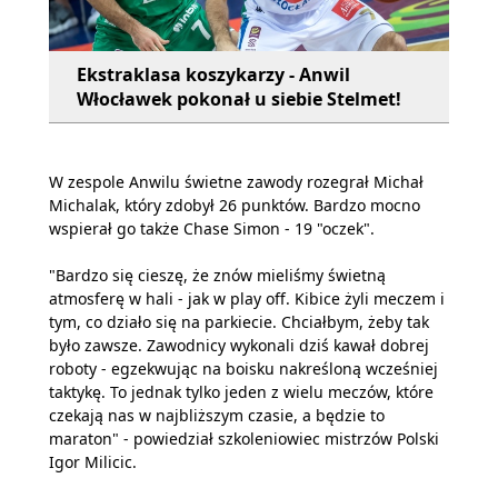
Ekstraklasa koszykarzy - Anwil
Włocławek pokonał u siebie Stelmet!
W zespole Anwilu świetne zawody rozegrał Michał
Michalak, który zdobył 26 punktów. Bardzo mocno
wspierał go także Chase Simon - 19 "oczek".
"Bardzo się cieszę, że znów mieliśmy świetną
atmosferę w hali - jak w play off. Kibice żyli meczem i
tym, co działo się na parkiecie. Chciałbym, żeby tak
było zawsze. Zawodnicy wykonali dziś kawał dobrej
roboty - egzekwując na boisku nakreśloną wcześniej
taktykę. To jednak tylko jeden z wielu meczów, które
czekają nas w najbliższym czasie, a będzie to
maraton" - powiedział szkoleniowiec mistrzów Polski
Igor Milicic.