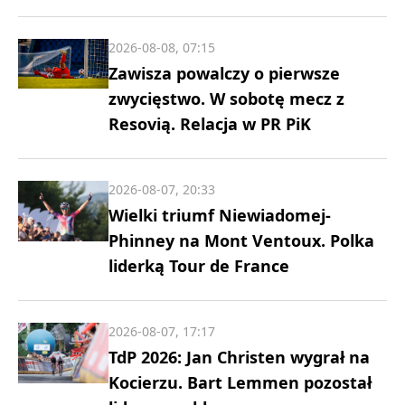
2026-08-08, 07:15
Zawisza powalczy o pierwsze
zwycięstwo. W sobotę mecz z
Resovią. Relacja w PR PiK
2026-08-07, 20:33
Wielki triumf Niewiadomej-
Phinney na Mont Ventoux. Polka
liderką Tour de France
2026-08-07, 17:17
TdP 2026: Jan Christen wygrał na
Kocierzu. Bart Lemmen pozostał