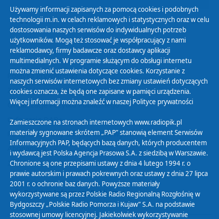
Używamy informacji zapisanych za pomocą cookies i podobnych
technologii m.in. w celach reklamowych i statystycznych oraz w celu
31
01
02
03
04
05
06
dostosowania naszych serwisów do indywidualnych potrzeb
użytkowników. Mogą też stosować je współpracujący z nami
reklamodawcy, firmy badawcze oraz dostawcy aplikacji
multimedialnych. W programie służącym do obsługi internetu
można zmienić ustawienia dotyczące cookies. Korzystanie z
Polityka Prywatności
naszych serwisów internetowych bez zmiany ustawień dotyczących
Zasady korzystania z Serwisu
cookies oznacza, że będą one zapisane w pamięci urządzenia.
Więcej informacji można znaleźć w naszej
Polityce prywatności
Organizacje Pożytku Publicznego
Cyfryzacja DAB+
Zamieszczone na stronach internetowych www.radiopik.pl
materiały sygnowane skrótem „PAP” stanowią element Serwisów
Polityka ochrony danych osobowych
Informacyjnych PAP, będących bazą danych, których producentem
Abonament
i wydawcą jest Polska Agencja Prasowa S.A. z siedzibą w Warszawie.
Zamówienia publiczne
Chronione są one przepisami ustawy z dnia 4 lutego 1994 r. o
prawie autorskim i prawach pokrewnych oraz ustawy z dnia 27 lipca
2001 r. o ochronie baz danych. Powyższe materiały
Biuletyn Informacji Publicznej
wykorzystywane są przez Polskie Radio Regionalną Rozgłośnię w
Bydgoszczy „Polskie Radio Pomorza i Kujaw” S.A. na podstawie
stosownej umowy licencyjnej. Jakiekolwiek wykorzystywanie