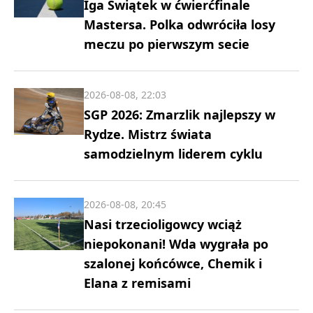
Iga Świątek w ćwierćfinale
Mastersa. Polka odwróciła losy
meczu po pierwszym secie
2026-08-08, 22:03
SGP 2026: Zmarzlik najlepszy w
Rydze. Mistrz świata
samodzielnym liderem cyklu
2026-08-08, 20:45
Nasi trzecioligowcy wciąż
niepokonani! Wda wygrała po
szalonej końcówce, Chemik i
Elana z remisami