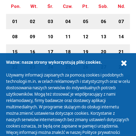
Pon.
Wt.
Śr.
Czw.
Pt.
Sob.
Nd.
01
02
03
04
05
06
07
08
09
10
11
12
13
14
15
16
17
18
19
20
21
Ważne: nasze strony wykorzystują pliki cookies.
22
23
24
25
26
27
28
Używamy informacji zapisanych za pomocą cookies i podobnych
technologii m.in. w celach reklamowych i statystycznych oraz w celu
29
30
31
01
02
03
04
dostosowania naszych serwisów do indywidualnych potrzeb
użytkowników. Mogą też stosować je współpracujący z nami
reklamodawcy, firmy badawcze oraz dostawcy aplikacji
multimedialnych. W programie służącym do obsługi internetu
można zmienić ustawienia dotyczące cookies. Korzystanie z
Polityka Prywatności
naszych serwisów internetowych bez zmiany ustawień dotyczących
Zasady korzystania z Serwisu
cookies oznacza, że będą one zapisane w pamięci urządzenia.
Więcej informacji można znaleźć w naszej
Polityce prywatności
Organizacje Pożytku Publicznego