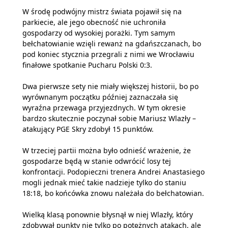
W środę podwójny mistrz świata pojawił się na
parkiecie, ale jego obecność nie uchroniła
gospodarzy od wysokiej porażki. Tym samym
bełchatowianie wzięli rewanż na gdańszczanach, bo
pod koniec stycznia przegrali z nimi we Wrocławiu
finałowe spotkanie Pucharu Polski 0:3.
Dwa pierwsze sety nie miały większej historii, bo po
wyrównanym początku później zaznaczała się
wyraźna przewaga przyjezdnych. W tym okresie
bardzo skutecznie poczynał sobie Mariusz Wlazły –
atakujący PGE Skry zdobył 15 punktów.
W trzeciej partii można było odnieść wrażenie, że
gospodarze będą w stanie odwrócić losy tej
konfrontacji. Podopieczni trenera Andrei Anastasiego
mogli jednak mieć takie nadzieje tylko do staniu
18:18, bo końcówka znowu należała do bełchatowian.
Wielką klasą ponownie błysnął w niej Wlazły, który
zdobywał punkty nie tylko po potężnych atakach, ale