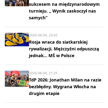
sukcesem na międzynarodowym
turnieju. „ Wynik zaskoczył nas
samych”
2026-08-04, 23:43
Rosja wraca do siatkarskiej
rywalizacji. Mężczyźni odpuszczą
jednak… MŚ w Polsce
2026-08-04, 21:25
TdP 2026: Jonathan Milan na razie
bezbłędny. Wygrana Włocha na
drugim etapie