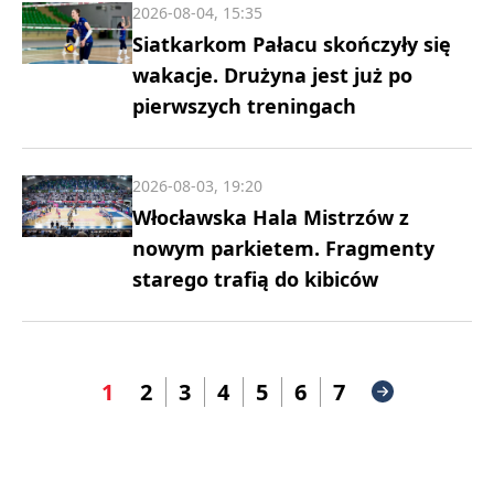
2026-08-04, 15:35
Siatkarkom Pałacu skończyły się
wakacje. Drużyna jest już po
pierwszych treningach
2026-08-03, 19:20
Włocławska Hala Mistrzów z
nowym parkietem. Fragmenty
starego trafią do kibiców
1
2
3
4
5
6
7