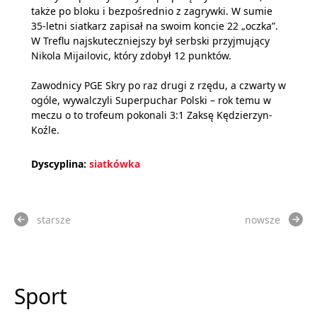
także po bloku i bezpośrednio z zagrywki. W sumie
35-letni siatkarz zapisał na swoim koncie 22 „oczka”.
W Treflu najskuteczniejszy był serbski przyjmujący
Nikola Mijailovic, który zdobył 12 punktów.
Zawodnicy PGE Skry po raz drugi z rzędu, a czwarty w
ogóle, wywalczyli Superpuchar Polski – rok temu w
meczu o to trofeum pokonali 3:1 Zaksę Kędzierzyn-
Koźle.
Dyscyplina:
siatkówka
starsze
nowsze
Sport