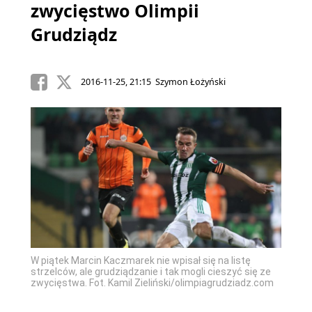
zwycięstwo Olimpii
Grudziądz
2016-11-25, 21:15 Szymon Łożyński
W piątek Marcin Kaczmarek nie wpisał się na listę
strzelców, ale grudziądzanie i tak mogli cieszyć się ze
zwycięstwa. Fot. Kamil Zieliński/olimpiagrudziadz.com