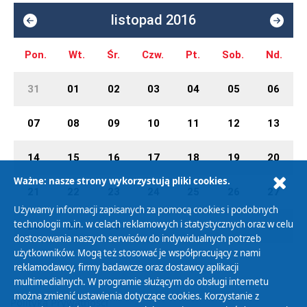
listopad 2016
Pon.
Wt.
Śr.
Czw.
Pt.
Sob.
Nd.
31
01
02
03
04
05
06
07
08
09
10
11
12
13
14
15
16
17
18
19
20
Ważne: nasze strony wykorzystują pliki cookies.
21
22
23
24
25
26
27
Używamy informacji zapisanych za pomocą cookies i podobnych
technologii m.in. w celach reklamowych i statystycznych oraz w celu
28
29
30
01
02
03
04
dostosowania naszych serwisów do indywidualnych potrzeb
użytkowników. Mogą też stosować je współpracujący z nami
reklamodawcy, firmy badawcze oraz dostawcy aplikacji
multimedialnych. W programie służącym do obsługi internetu
można zmienić ustawienia dotyczące cookies. Korzystanie z
Polityka Prywatności