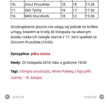
16.
Znicz Pruszków
18
18
17:28
17.
GKS Tychy
18
17
17:26
18.
MKS Kluczbork
18
12
15:30
Grudziądzanie jeszcze nie udają się jednak na krótkie
urlopy, bowiem w środę 30 listopada na własnym
boisku czeka ich zaległe starcie z 17. serii spotkań ze
Zniczem Pruszków (19:00).
Dyscyplina:
piłka nożna
Kiedy:
25 listopada 2016 roku o godzinie 18:00
Tagi:
Olimpia Grudziądz
,
Wisła Puławy
,
I liga piłki
nożnej - 19. kolejka
starsze
nowsze