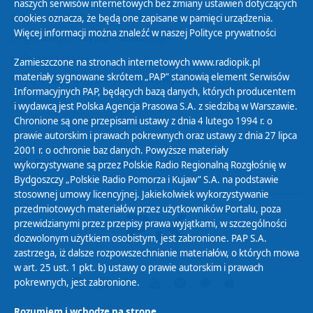
naszych serwisów internetowych bez zmiany ustawień dotyczących
Zasady korzystania z Serwisu
cookies oznacza, że będą one zapisane w pamięci urządzenia.
Więcej informacji można znaleźć w naszej
Polityce prywatności
Organizacje Pożytku Publicznego
Cyfryzacja DAB+
Zamieszczone na stronach internetowych www.radiopik.pl
materiały sygnowane skrótem „PAP” stanowią element Serwisów
Polityka ochrony danych osobowych
Informacyjnych PAP, będących bazą danych, których producentem
Abonament
i wydawcą jest Polska Agencja Prasowa S.A. z siedzibą w Warszawie.
Zamówienia publiczne
Chronione są one przepisami ustawy z dnia 4 lutego 1994 r. o
prawie autorskim i prawach pokrewnych oraz ustawy z dnia 27 lipca
2001 r. o ochronie baz danych. Powyższe materiały
Biuletyn Informacji Publicznej
wykorzystywane są przez Polskie Radio Regionalną Rozgłośnię w
Bydgoszczy „Polskie Radio Pomorza i Kujaw” S.A. na podstawie
stosownej umowy licencyjnej. Jakiekolwiek wykorzystywanie
przedmiotowych materiałów przez użytkowników Portalu, poza
przewidzianymi przez przepisy prawa wyjątkami, w szczególności
dozwolonym użytkiem osobistym, jest zabronione. PAP S.A.
zastrzega, iż dalsze rozpowszechnianie materiałów, o których mowa
w art. 25 ust. 1 pkt. b) ustawy o prawie autorskim i prawach
pokrewnych, jest zabronione.
Rozumiem i wchodzę na stronę