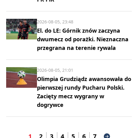
2026-08-05, 23:48
El. do LE: Górnik znów zaczyna
dwumecz od porażki. Nieznaczna
przegrana na terenie rywala
2026-08-05, 21:01
Olimpia Grudziądz awansowała do
pierwszej rundy Pucharu Polski.
Zacięty mecz wygrany w
dogrywce
1
2
3
4
5
6
7