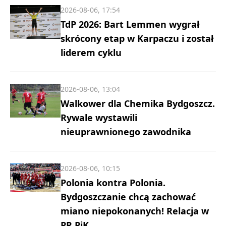
2026-08-06, 17:54
TdP 2026: Bart Lemmen wygrał
skrócony etap w Karpaczu i został
liderem cyklu
2026-08-06, 13:04
Walkower dla Chemika Bydgoszcz.
Rywale wystawili
nieuprawnionego zawodnika
2026-08-06, 10:15
Polonia kontra Polonia.
Bydgoszczanie chcą zachować
miano niepokonanych! Relacja w
PR PiK