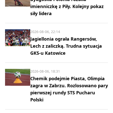
imienniczkę z Piły. Kolejny pokaz
siły lidera
2026-08-06, 22:14
Jagiellonia ograła Rangersów,
Lech z zaliczką. Trudna sytuacja
GKS-u Katowice
2026-08-06, 18:31
Chemik podejmie Piasta, Olimpia
zagra w Zabrzu. Rozlosowano pary
pierwszej rundy STS Pucharu
Polski