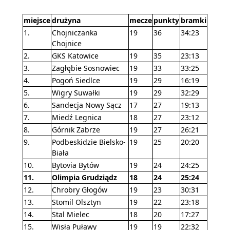
miejsce
drużyna
mecze
punkty
bramki
1.
Chojniczanka
19
36
34:23
Chojnice
2.
GKS Katowice
19
35
23:13
3.
Zagłębie Sosnowiec
19
33
33:25
4.
Pogoń Siedlce
19
29
16:19
5.
Wigry Suwałki
19
29
32:29
6.
Sandecja Nowy Sącz
17
27
19:13
7.
Miedź Legnica
18
27
23:12
8.
Górnik Zabrze
19
27
26:21
9.
Podbeskidzie Bielsko-
19
25
20:20
Biała
10.
Bytovia Bytów
19
24
24:25
11.
Olimpia Grudziądz
18
24
25:24
12.
Chrobry Głogów
19
23
30:31
13.
Stomil Olsztyn
19
22
23:18
14.
Stal Mielec
18
20
17:27
15.
Wisła Puławy
19
19
22:32