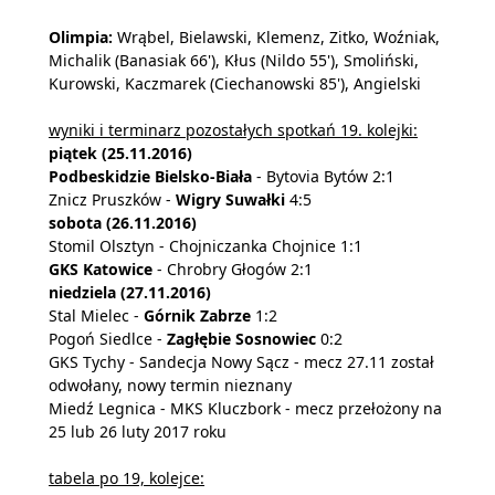
Olimpia:
Wrąbel, Bielawski, Klemenz, Zitko, Woźniak,
Michalik (Banasiak 66'), Kłus (Nildo 55'), Smoliński,
Kurowski, Kaczmarek (Ciechanowski 85'), Angielski
wyniki i terminarz pozostałych spotkań 19. kolejki:
piątek (25.11.2016)
Podbeskidzie Bielsko-Biała
- Bytovia Bytów 2:1
Znicz Pruszków -
Wigry Suwałki
4:5
sobota (26.11.2016)
Stomil Olsztyn - Chojniczanka Chojnice 1:1
GKS Katowice
- Chrobry Głogów 2:1
niedziela (27.11.2016)
Stal Mielec -
Górnik Zabrze
1:2
Pogoń Siedlce -
Zagłębie Sosnowiec
0:2
GKS Tychy - Sandecja Nowy Sącz - mecz 27.11 został
odwołany, nowy termin nieznany
Miedź Legnica - MKS Kluczbork - mecz przełożony na
25 lub 26 luty 2017 roku
tabela po 19, kolejce: