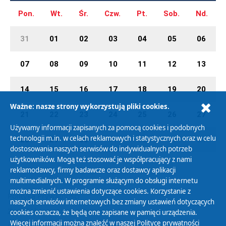
Pon.
Wt.
Śr.
Czw.
Pt.
Sob.
Nd.
31
01
02
03
04
05
06
07
08
09
10
11
12
13
14
15
16
17
18
19
20
Ważne: nasze strony wykorzystują pliki cookies.
21
22
23
24
25
26
27
Używamy informacji zapisanych za pomocą cookies i podobnych
technologii m.in. w celach reklamowych i statystycznych oraz w celu
28
29
30
01
02
03
04
dostosowania naszych serwisów do indywidualnych potrzeb
użytkowników. Mogą też stosować je współpracujący z nami
reklamodawcy, firmy badawcze oraz dostawcy aplikacji
multimedialnych. W programie służącym do obsługi internetu
można zmienić ustawienia dotyczące cookies. Korzystanie z
Polityka Prywatności
naszych serwisów internetowych bez zmiany ustawień dotyczących
Zasady korzystania z Serwisu
cookies oznacza, że będą one zapisane w pamięci urządzenia.
Więcej informacji można znaleźć w naszej
Polityce prywatności
Organizacje Pożytku Publicznego