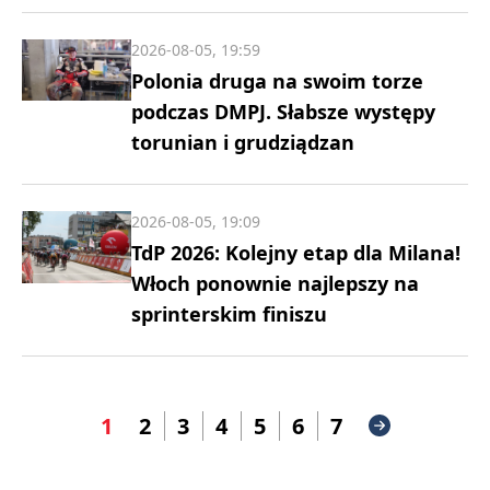
2026-08-05, 19:59
Polonia druga na swoim torze
podczas DMPJ. Słabsze występy
torunian i grudziądzan
2026-08-05, 19:09
TdP 2026: Kolejny etap dla Milana!
Włoch ponownie najlepszy na
sprinterskim finiszu
1
2
3
4
5
6
7