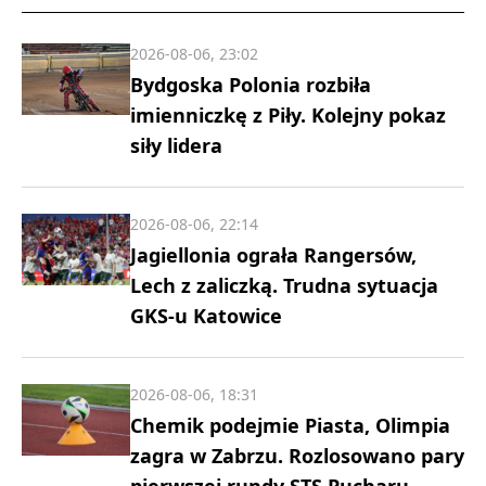
2026-08-06, 23:02
Bydgoska Polonia rozbiła
imienniczkę z Piły. Kolejny pokaz
siły lidera
2026-08-06, 22:14
Jagiellonia ograła Rangersów,
Lech z zaliczką. Trudna sytuacja
GKS-u Katowice
2026-08-06, 18:31
Chemik podejmie Piasta, Olimpia
zagra w Zabrzu. Rozlosowano pary
pierwszej rundy STS Pucharu