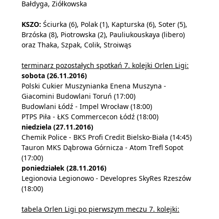
Bałdyga, Ziółkowska
KSZO:
Ściurka (6), Polak (1), Kapturska (6), Soter (5),
Brzóska (8), Piotrowska (2), Pauliukouskaya (libero)
oraz Thaka, Szpak, Colik, Stroiwąs
terminarz pozostałych spotkań 7. kolejki Orlen Ligi:
sobota (26.11.2016)
Polski Cukier Muszynianka Enena Muszyna -
Giacomini Budowlani Toruń (17:00)
Budowlani Łódź - Impel Wrocław (18:00)
PTPS Piła - ŁKS Commercecon Łódź (18:00)
niedziela (27.11.2016)
Chemik Police - BKS Profi Credit Bielsko-Biała (14:45)
Tauron MKS Dąbrowa Górnicza - Atom Trefl Sopot
(17:00)
poniedziałek (28.11.2016)
Legionovia Legionowo - Developres SkyRes Rzeszów
(18:00)
tabela Orlen Ligi po pierwszym meczu 7. kolejki: