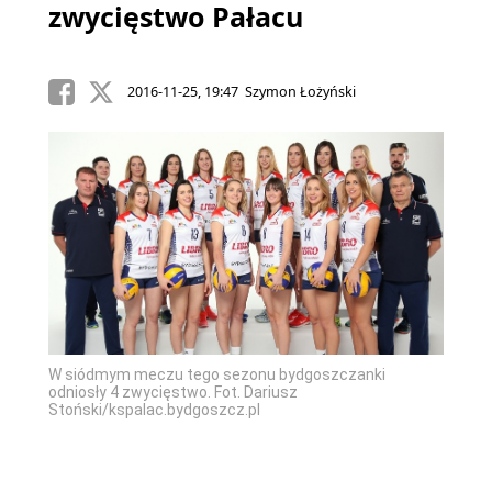
zwycięstwo Pałacu
2016-11-25, 19:47 Szymon Łożyński
W siódmym meczu tego sezonu bydgoszczanki
odniosły 4 zwycięstwo. Fot. Dariusz
Stoński/kspalac.bydgoszcz.pl