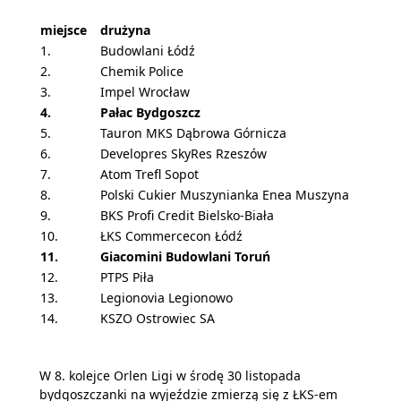
miejsce
drużyna
1.
Budowlani Łódź
2.
Chemik Police
3.
Impel Wrocław
4.
Pałac Bydgoszcz
5.
Tauron MKS Dąbrowa Górnicza
6.
Developres SkyRes Rzeszów
7.
Atom Trefl Sopot
8.
Polski Cukier Muszynianka Enea Muszyna
9.
BKS Profi Credit Bielsko-Biała
10.
ŁKS Commercecon Łódź
11.
Giacomini Budowlani Toruń
12.
PTPS Piła
13.
Legionovia Legionowo
14.
KSZO Ostrowiec SA
W 8. kolejce Orlen Ligi w środę 30 listopada
bydgoszczanki na wyjeździe zmierzą się z ŁKS-em