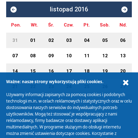
listopad 2016
Pon.
Wt.
Śr.
Czw.
Pt.
Sob.
Nd.
31
01
02
03
04
05
06
07
08
09
10
11
12
13
14
15
16
17
18
19
20
Ważne: nasze strony wykorzystują pliki cookies.
21
22
23
24
25
26
27
Używamy informacji zapisanych za pomocą cookies i podobnych
technologii m.in. w celach reklamowych i statystycznych oraz w celu
28
29
30
01
02
03
04
dostosowania naszych serwisów do indywidualnych potrzeb
użytkowników. Mogą też stosować je współpracujący z nami
reklamodawcy, firmy badawcze oraz dostawcy aplikacji
multimedialnych. W programie służącym do obsługi internetu
można zmienić ustawienia dotyczące cookies. Korzystanie z
Polityka Prywatności