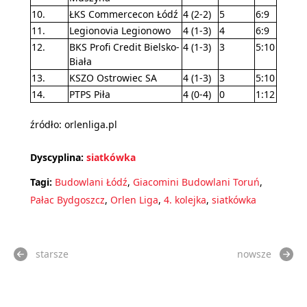
10.
ŁKS Commercecon Łódź
4 (2-2)
5
6:9
11.
Legionovia Legionowo
4 (1-3)
4
6:9
12.
BKS Profi Credit Bielsko-
4 (1-3)
3
5:10
Biała
13.
KSZO Ostrowiec SA
4 (1-3)
3
5:10
14.
PTPS Piła
4 (0-4)
0
1:12
źródło: orlenliga.pl
Dyscyplina:
siatkówka
Tagi:
Budowlani Łódź
,
Giacomini Budowlani Toruń
,
Pałac Bydgoszcz
,
Orlen Liga
,
4. kolejka
,
siatkówka
starsze
nowsze