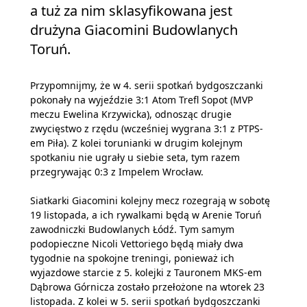
a tuż za nim sklasyfikowana jest
drużyna Giacomini Budowlanych
Toruń.
Przypomnijmy, że w 4. serii spotkań bydgoszczanki
pokonały na wyjeździe 3:1 Atom Trefl Sopot (MVP
meczu Ewelina Krzywicka), odnosząc drugie
zwycięstwo z rzędu (wcześniej wygrana 3:1 z PTPS-
em Piła). Z kolei torunianki w drugim kolejnym
spotkaniu nie ugrały u siebie seta, tym razem
przegrywając 0:3 z Impelem Wrocław.
Siatkarki Giacomini kolejny mecz rozegrają w sobotę
19 listopada, a ich rywalkami będą w Arenie Toruń
zawodniczki Budowlanych Łódź. Tym samym
podopieczne Nicoli Vettoriego będą miały dwa
tygodnie na spokojne treningi, ponieważ ich
wyjazdowe starcie z 5. kolejki z Tauronem MKS-em
Dąbrowa Górnicza zostało przełożone na wtorek 23
listopada. Z kolei w 5. serii spotkań bydgoszczanki