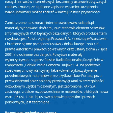
naszych serwisów internetowych bez zmiany ustawień dotyczących
Zasady korzystania z Serwisu
cookies oznacza, że będą one zapisane w pamięci urządzenia.
Więcej informacji można znaleźć w naszej
Polityce prywatności
Organizacje Pożytku Publicznego
Cyfryzacja DAB+
Zamieszczone na stronach internetowych www.radiopik.pl
materiały sygnowane skrótem „PAP” stanowią element Serwisów
Polityka ochrony danych osobowych
Informacyjnych PAP, będących bazą danych, których producentem
Abonament
i wydawcą jest Polska Agencja Prasowa S.A. z siedzibą w Warszawie.
Zamówienia publiczne
Chronione są one przepisami ustawy z dnia 4 lutego 1994 r. o
prawie autorskim i prawach pokrewnych oraz ustawy z dnia 27 lipca
2001 r. o ochronie baz danych. Powyższe materiały
Biuletyn Informacji Publicznej
wykorzystywane są przez Polskie Radio Regionalną Rozgłośnię w
Bydgoszczy „Polskie Radio Pomorza i Kujaw” S.A. na podstawie
stosownej umowy licencyjnej. Jakiekolwiek wykorzystywanie
przedmiotowych materiałów przez użytkowników Portalu, poza
przewidzianymi przez przepisy prawa wyjątkami, w szczególności
dozwolonym użytkiem osobistym, jest zabronione. PAP S.A.
zastrzega, iż dalsze rozpowszechnianie materiałów, o których mowa
w art. 25 ust. 1 pkt. b) ustawy o prawie autorskim i prawach
pokrewnych, jest zabronione.
Rozumiem i wchodzę na stronę