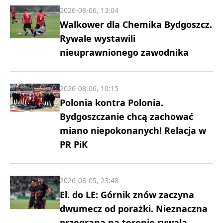
2026-08-06, 13:04
Walkower dla Chemika Bydgoszcz.
Rywale wystawili
nieuprawnionego zawodnika
2026-08-06, 10:15
Polonia kontra Polonia.
Bydgoszczanie chcą zachować
miano niepokonanych! Relacja w
PR PiK
2026-08-05, 23:48
El. do LE: Górnik znów zaczyna
dwumecz od porażki. Nieznaczna
przegrana na terenie rywala