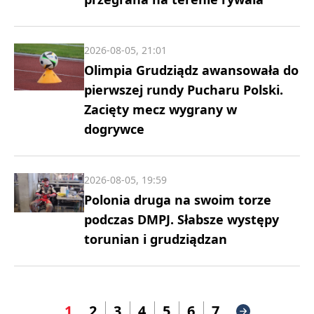
2026-08-05, 21:01
Olimpia Grudziądz awansowała do
pierwszej rundy Pucharu Polski.
Zacięty mecz wygrany w
dogrywce
2026-08-05, 19:59
Polonia druga na swoim torze
podczas DMPJ. Słabsze występy
torunian i grudziądzan
1
2
3
4
5
6
7