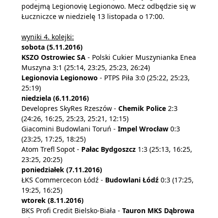
podejmą Legionovię Legionowo. Mecz odbędzie się w
Łuczniczce w niedzielę 13 listopada o 17:00.
wyniki 4. kolejki:
sobota (5.11.2016)
KSZO Ostrowiec SA
- Polski Cukier Muszynianka Enea
Muszyna 3:1 (25:14, 23:25, 25:23, 26:24)
Legionovia Legionowo
- PTPS Piła 3:0 (25:22, 25:23,
25:19)
niedziela (6.11.2016)
Developres SkyRes Rzeszów -
Chemik Police
2:3
(24:26, 16:25, 25:23, 25:21, 12:15)
Giacomini Budowlani Toruń -
Impel Wrocław
0:3
(23:25, 17:25, 18:25)
Atom Trefl Sopot -
Pałac Bydgoszcz
1:3 (25:13, 16:25,
23:25, 20:25)
poniedziałek (7.11.2016)
ŁKS Commercecon Łódź -
Budowlani Łódź
0:3 (17:25,
19:25, 16:25)
wtorek (8.11.2016)
BKS Profi Credit Bielsko-Biała -
Tauron MKS Dąbrowa