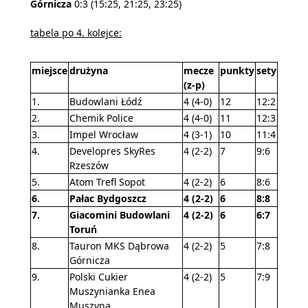
Górnicza
0:3 (15:25, 21:25, 23:25)
tabela po 4. kolejce:
miejsce
drużyna
mecze
punkty
sety
(z-p)
1.
Budowlani Łódź
4 (4-0)
12
12:2
2.
Chemik Police
4 (4-0)
11
12:3
3.
Impel Wrocław
4 (3-1)
10
11:4
4.
Developres SkyRes
4 (2-2)
7
9:6
Rzeszów
5.
Atom Trefl Sopot
4 (2-2)
6
8:6
6.
Pałac Bydgoszcz
4 (2-2)
6
8:8
7.
Giacomini Budowlani
4 (2-2)
6
6:7
Toruń
8.
Tauron MKS Dąbrowa
4 (2-2)
5
7:8
Górnicza
9.
Polski Cukier
4 (2-2)
5
7:9
Muszynianka Enea
Muszyna