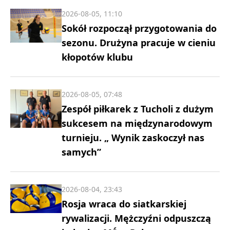
2026-08-05, 11:10
Sokół rozpoczął przygotowania do
sezonu. Drużyna pracuje w cieniu
kłopotów klubu
2026-08-05, 07:48
Zespół piłkarek z Tucholi z dużym
sukcesem na międzynarodowym
turnieju. „ Wynik zaskoczył nas
samych”
2026-08-04, 23:43
Rosja wraca do siatkarskiej
rywalizacji. Mężczyźni odpuszczą