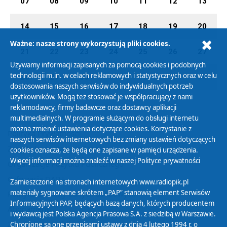
07
08
09
10
11
12
13
14
15
16
17
18
19
20
Ważne: nasze strony wykorzystują pliki cookies.
21
22
23
24
25
26
27
Używamy informacji zapisanych za pomocą cookies i podobnych
technologii m.in. w celach reklamowych i statystycznych oraz w celu
28
29
30
01
02
03
04
dostosowania naszych serwisów do indywidualnych potrzeb
użytkowników. Mogą też stosować je współpracujący z nami
reklamodawcy, firmy badawcze oraz dostawcy aplikacji
multimedialnych. W programie służącym do obsługi internetu
można zmienić ustawienia dotyczące cookies. Korzystanie z
Polityka Prywatności
naszych serwisów internetowych bez zmiany ustawień dotyczących
Zasady korzystania z Serwisu
cookies oznacza, że będą one zapisane w pamięci urządzenia.
Więcej informacji można znaleźć w naszej
Polityce prywatności
Organizacje Pożytku Publicznego
Cyfryzacja DAB+
Zamieszczone na stronach internetowych www.radiopik.pl
materiały sygnowane skrótem „PAP” stanowią element Serwisów
Polityka ochrony danych osobowych
Informacyjnych PAP, będących bazą danych, których producentem
Abonament
i wydawcą jest Polska Agencja Prasowa S.A. z siedzibą w Warszawie.
Zamówienia publiczne
Chronione są one przepisami ustawy z dnia 4 lutego 1994 r. o