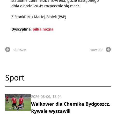
stadionie Commerzbank-Arena, gdzie następnego
dnia o godz. 20.45 rozpocznie się mecz.
Z Frankfurtu Maciej Białek (PAP)
Dyscyplina:
piłka nożna
starsze
nowsze
Sport
2026-08-06, 13:04
Walkower dla Chemika Bydgoszcz.
Rywale wystawili