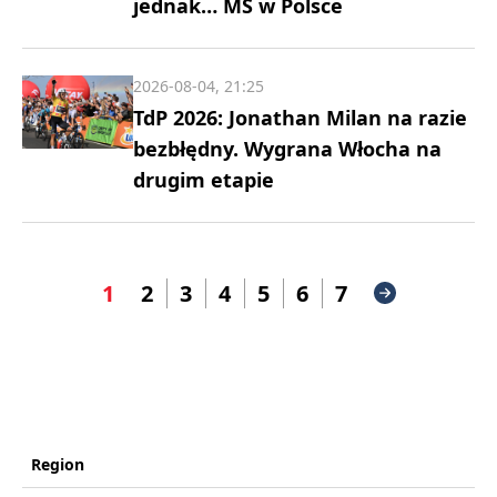
jednak… MŚ w Polsce
2026-08-04, 21:25
TdP 2026: Jonathan Milan na razie
bezbłędny. Wygrana Włocha na
drugim etapie
1
2
3
4
5
6
7
Region