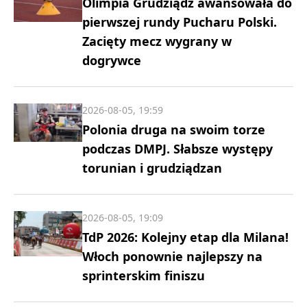
Olimpia Grudziądz awansowała do
pierwszej rundy Pucharu Polski.
Zacięty mecz wygrany w
dogrywce
2026-08-05, 19:59
Polonia druga na swoim torze
podczas DMPJ. Słabsze występy
torunian i grudziądzan
2026-08-05, 19:09
TdP 2026: Kolejny etap dla Milana!
Włoch ponownie najlepszy na
sprinterskim finiszu