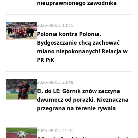
nieuprawnionego zawodnika
2026-08-06, 10:15
Polonia kontra Polonia.
Bydgoszczanie chcą zachować
miano niepokonanych! Relacja w
PR PiK
2026-08-05, 23:48
El. do LE: Górnik znów zaczyna
dwumecz od porażki. Nieznaczna
przegrana na terenie rywala
2026-08-05, 21:01