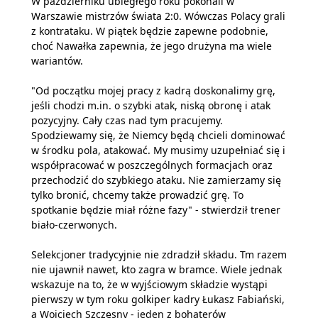
W październiku ubiegłego roku pokonali w
Warszawie mistrzów świata 2:0. Wówczas Polacy grali
z kontrataku. W piątek będzie zapewne podobnie,
choć Nawałka zapewnia, że jego drużyna ma wiele
wariantów.
"Od początku mojej pracy z kadrą doskonalimy grę,
jeśli chodzi m.in. o szybki atak, niską obronę i atak
pozycyjny. Cały czas nad tym pracujemy.
Spodziewamy się, że Niemcy będą chcieli dominować
w środku pola, atakować. My musimy uzupełniać się i
współpracować w poszczególnych formacjach oraz
przechodzić do szybkiego ataku. Nie zamierzamy się
tylko bronić, chcemy także prowadzić grę. To
spotkanie będzie miał różne fazy" - stwierdził trener
biało-czerwonych.
Selekcjoner tradycyjnie nie zdradził składu. Tm razem
nie ujawnił nawet, kto zagra w bramce. Wiele jednak
wskazuje na to, że w wyjściowym składzie wystąpi
pierwszy w tym roku golkiper kadry Łukasz Fabiański,
a Wojciech Szczęsny - jeden z bohaterów