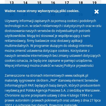
13
14
15
16
17
18
19
Ważne: nasze strony wykorzystują pliki cookies.
20
21
22
23
24
25
26
Używamy informacji zapisanych za pomocą cookies i podobnych
technologii m.in. w celach reklamowych i statystycznych oraz w celu
27
28
29
30
01
02
03
dostosowania naszych serwisów do indywidualnych potrzeb
użytkowników. Mogą też stosować je współpracujący z nami
reklamodawcy, firmy badawcze oraz dostawcy aplikacji
multimedialnych. W programie służącym do obsługi internetu
można zmienić ustawienia dotyczące cookies. Korzystanie z
Polityka Prywatności
naszych serwisów internetowych bez zmiany ustawień dotyczących
Zasady korzystania z Serwisu
cookies oznacza, że będą one zapisane w pamięci urządzenia.
Więcej informacji można znaleźć w naszej
Polityce prywatności
Organizacje Pożytku Publicznego
Cyfryzacja DAB+
Zamieszczone na stronach internetowych www.radiopik.pl
materiały sygnowane skrótem „PAP” stanowią element Serwisów
Polityka ochrony danych osobowych
Informacyjnych PAP, będących bazą danych, których producentem
Abonament
i wydawcą jest Polska Agencja Prasowa S.A. z siedzibą w Warszawie.
Zamówienia publiczne
Chronione są one przepisami ustawy z dnia 4 lutego 1994 r. o
prawie autorskim i prawach pokrewnych oraz ustawy z dnia 27 lipca
2001 r. o ochronie baz danych. Powyższe materiały