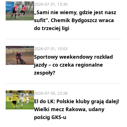
2026-07-31, 13:30
„Sami nie wiemy, gdzie jest nasz
sufit”. Chemik Bydgoszcz wraca
do trzeciej ligi
2026-07-31, 10:03
Sportowy weekendowy rozkład
jazdy – co czeka regionalne
zespoły?
2026-07-30, 23:28
El do LK: Polskie kluby grają dalej!
Wielki mecz Rakowa, udany
pościg GKS-u