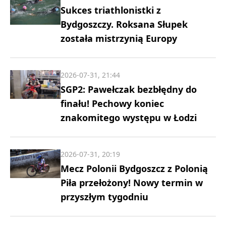
Sukces triathlonistki z
Bydgoszczy. Roksana Słupek
została mistrzynią Europy
2026-07-31, 21:44
SGP2: Pawełczak bezbłędny do
finału! Pechowy koniec
znakomitego występu w Łodzi
2026-07-31, 20:19
Mecz Polonii Bydgoszcz z Polonią
Piła przełożony! Nowy termin w
przyszłym tygodniu