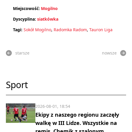
Miejscowość:
Mogilno
Dyscyplina:
siatkówka
Tagi:
Sokół Mogilno
,
Radomka Radom
,
Tauron Liga
starsze
nowsze
Sport
2026-08-01, 18:54
Ekipy z naszego regionu zaczęły
walkę w III Lidze. Wszystkie na
remis, Chemik z szalonym