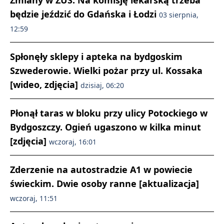
Zmiany w ZUS. Na komisję lekarską trzeba
będzie jeździć do Gdańska i Łodzi
03 sierpnia,
12:59
Spłonęły sklepy i apteka na bydgoskim
Szwederowie. Wielki pożar przy ul. Kossaka
[wideo, zdjęcia]
dzisiaj, 06:20
Płonął taras w bloku przy ulicy Potockiego w
Bydgoszczy. Ogień ugaszono w kilka minut
[zdjęcia]
wczoraj, 16:01
Zderzenie na autostradzie A1 w powiecie
świeckim. Dwie osoby ranne [aktualizacja]
wczoraj, 11:51