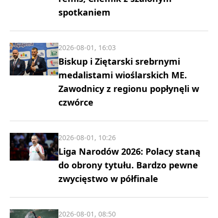
spotkaniem
2026-08-01, 16:03
Biskup i Ziętarski srebrnymi
medalistami wioślarskich ME.
Zawodnicy z regionu popłynęli w
czwórce
2026-08-01, 10:26
Liga Narodów 2026: Polacy staną
do obrony tytułu. Bardzo pewne
zwycięstwo w półfinale
2026-08-01, 08:50