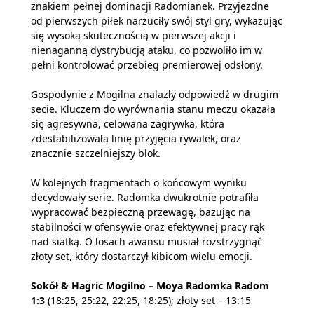
znakiem pełnej dominacji Radomianek. Przyjezdne
od pierwszych piłek narzuciły swój styl gry, wykazując
się wysoką skutecznością w pierwszej akcji i
nienaganną dystrybucją ataku, co pozwoliło im w
pełni kontrolować przebieg premierowej odsłony.
Gospodynie z Mogilna znalazły odpowiedź w drugim
secie. Kluczem do wyrównania stanu meczu okazała
się agresywna, celowana zagrywka, która
zdestabilizowała linię przyjęcia rywalek, oraz
znacznie szczelniejszy blok.
W kolejnych fragmentach o końcowym wyniku
decydowały serie. Radomka dwukrotnie potrafiła
wypracować bezpieczną przewagę, bazując na
stabilności w ofensywie oraz efektywnej pracy rąk
nad siatką. O losach awansu musiał rozstrzygnąć
złoty set, który dostarczył kibicom wielu emocji.
Sokół & Hagric Mogilno – Moya Radomka Radom
1:3
(18:25, 25:22, 22:25, 18:25); złoty set – 13:15