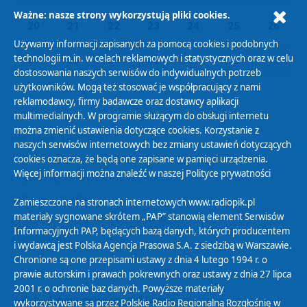
Ważne: nasze strony wykorzystują pliki cookies.
20
21
22
23
24
25
26
Używamy informacji zapisanych za pomocą cookies i podobnych
technologii m.in. w celach reklamowych i statystycznych oraz w celu
27
28
29
30
01
02
03
dostosowania naszych serwisów do indywidualnych potrzeb
użytkowników. Mogą też stosować je współpracujący z nami
reklamodawcy, firmy badawcze oraz dostawcy aplikacji
multimedialnych. W programie służącym do obsługi internetu
można zmienić ustawienia dotyczące cookies. Korzystanie z
Polityka Prywatności
naszych serwisów internetowych bez zmiany ustawień dotyczących
Zasady korzystania z Serwisu
cookies oznacza, że będą one zapisane w pamięci urządzenia.
Więcej informacji można znaleźć w naszej
Polityce prywatności
Organizacje Pożytku Publicznego
Cyfryzacja DAB+
Zamieszczone na stronach internetowych www.radiopik.pl
materiały sygnowane skrótem „PAP” stanowią element Serwisów
Polityka ochrony danych osobowych
Informacyjnych PAP, będących bazą danych, których producentem
Abonament
i wydawcą jest Polska Agencja Prasowa S.A. z siedzibą w Warszawie.
Zamówienia publiczne
Chronione są one przepisami ustawy z dnia 4 lutego 1994 r. o
prawie autorskim i prawach pokrewnych oraz ustawy z dnia 27 lipca
2001 r. o ochronie baz danych. Powyższe materiały
Biuletyn Informacji Publicznej
wykorzystywane są przez Polskie Radio Regionalną Rozgłośnię w