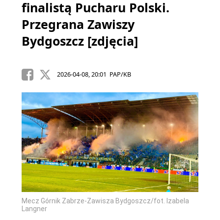
finalistą Pucharu Polski.
Przegrana Zawiszy
Bydgoszcz [zdjęcia]
2026-04-08, 20:01 PAP/KB
Mecz Górnik Zabrze-Zawisza Bydgoszcz/fot. Izabela
Langner