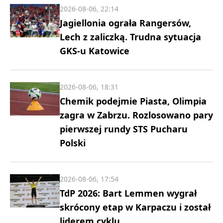
2026-08-06, 22:14
Jagiellonia ograła Rangersów,
Lech z zaliczką. Trudna sytuacja
GKS-u Katowice
2026-08-06, 18:31
Chemik podejmie Piasta, Olimpia
zagra w Zabrzu. Rozlosowano pary
pierwszej rundy STS Pucharu
Polski
2026-08-06, 17:54
TdP 2026: Bart Lemmen wygrał
skrócony etap w Karpaczu i został
liderem cyklu