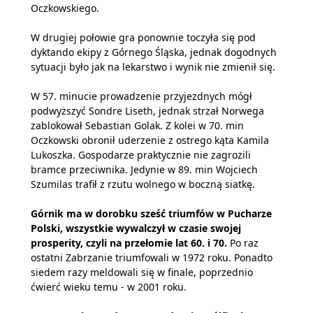
Oczkowskiego.
W drugiej połowie gra ponownie toczyła się pod
dyktando ekipy z Górnego Śląska, jednak dogodnych
sytuacji było jak na lekarstwo i wynik nie zmienił się.
W 57. minucie prowadzenie przyjezdnych mógł
podwyższyć Sondre Liseth, jednak strzał Norwega
zablokował Sebastian Golak. Z kolei w 70. min
Oczkowski obronił uderzenie z ostrego kąta Kamila
Lukoszka. Gospodarze praktycznie nie zagrozili
bramce przeciwnika. Jedynie w 89. min Wojciech
Szumilas trafił z rzutu wolnego w boczną siatkę.
Górnik ma w dorobku sześć triumfów w Pucharze
Polski, wszystkie wywalczył w czasie swojej
prosperity, czyli na przełomie lat 60. i 70.
Po raz
ostatni Zabrzanie triumfowali w 1972 roku. Ponadto
siedem razy meldowali się w finale, poprzednio
ćwierć wieku temu - w 2001 roku.