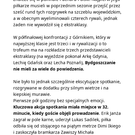
piłkarze musieli w poprzednim sezonie przejść przez
sześć rund tych rozgrywek na szczeblu wojewódzkim,
a w obecnym wyeliminowali czterech rywali, jednak
żaden nie wywodził się z ekstraklasy.
W półfinałowej konfrontacji z Górnikiem, który w
najwyższej klasie jest trzeci i w rywalizacji o to
trofeum ma na rozkładzie trzech przedstawicieli
ekstraklasy (na wyjeździe pokonał Arkę Gdynia,
Lechię Gdańsk oraz Lecha Poznań),
Bydgoszczanie
nie mieli za wiele do powiedzenia.
Nie było to jednak szczególnie ekscytujące spotkanie,
rozgrywane w dodatku przy silnym wietrze i na
kiepskiej murawie.
Pierwsze pół godziny bez specjalnych emocji.
Kluczowa akcja spotkania miała miejsce w 32.
minucie, kiedy goście objęli prowadzenie
. Erik Janża
zagrał w pole karne, uderzył Lukas Sadilek, piłka
odbiła się od stojącego na piątym metrze Dimi Ikiego
i zaskoczyła bramkarza Zawiszy Michała