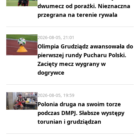
dwumecz od porażki. Nieznaczna
przegrana na terenie rywala
2026-08-05, 21:01
Olimpia Grudziądz awansowała do
pierwszej rundy Pucharu Polski.
Zacięty mecz wygrany w
dogrywce
2026-08-05, 19:59
Polonia druga na swoim torze
podczas DMPJ. Słabsze występy
torunian i grudziądzan