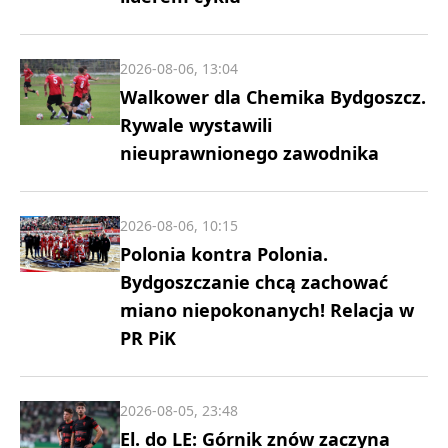
2026-08-06, 13:04
Walkower dla Chemika Bydgoszcz.
Rywale wystawili
nieuprawnionego zawodnika
2026-08-06, 10:15
Polonia kontra Polonia.
Bydgoszczanie chcą zachować
miano niepokonanych! Relacja w
PR PiK
2026-08-05, 23:48
El. do LE: Górnik znów zaczyna