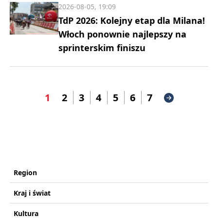
2026-08-05, 19:09
TdP 2026: Kolejny etap dla Milana!
Włoch ponownie najlepszy na
sprinterskim finiszu
1
2
3
4
5
6
7
Region
Kraj i świat
Kultura