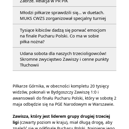
Zabrze. Relacja w PR PiK
Młodzi piłkarze sprawdzili się... w duetach.
MUKS CWZS zorganizował specjalny turniej
Tysiące kibiców dadzą się porwać emocjom
na finale Pucharu Polski. Co ma w sobie
piłka nożna?
Udana sobota dla naszych trzecioligowców!
Skromne zwycięstwo Zawiszy i cenne punkty
Tłuchowii
Piłkarze Górnika, w obecności kompletu 20 tysięcy
widzów, pokonali w Bydgoszczy Zawiszę 1:0 i
awansowali do finału Pucharu Polski, który w sobotę 2
maja odbędzie się na PGE Narodowym w Warszawie.
Zawisza, który jest liderem grupy drugiej trzeciej
ligi
(czwarty poziom w kraju), miał długą drogę, aby
znaleźć się w półfinale Pucharu Polski. Najpierw jego