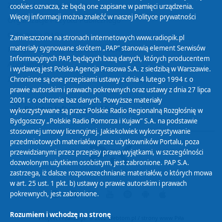
Zasady korzystania z Serwisu
cookies oznacza, że będą one zapisane w pamięci urządzenia.
Więcej informacji można znaleźć w naszej
Polityce prywatności
Organizacje Pożytku Publicznego
Cyfryzacja DAB+
Zamieszczone na stronach internetowych www.radiopik.pl
materiały sygnowane skrótem „PAP” stanowią element Serwisów
Polityka ochrony danych osobowych
Informacyjnych PAP, będących bazą danych, których producentem
Abonament
i wydawcą jest Polska Agencja Prasowa S.A. z siedzibą w Warszawie.
Zamówienia publiczne
Chronione są one przepisami ustawy z dnia 4 lutego 1994 r. o
prawie autorskim i prawach pokrewnych oraz ustawy z dnia 27 lipca
2001 r. o ochronie baz danych. Powyższe materiały
Biuletyn Informacji Publicznej
wykorzystywane są przez Polskie Radio Regionalną Rozgłośnię w
Bydgoszczy „Polskie Radio Pomorza i Kujaw” S.A. na podstawie
stosownej umowy licencyjnej. Jakiekolwiek wykorzystywanie
przedmiotowych materiałów przez użytkowników Portalu, poza
przewidzianymi przez przepisy prawa wyjątkami, w szczególności
dozwolonym użytkiem osobistym, jest zabronione. PAP S.A.
zastrzega, iż dalsze rozpowszechnianie materiałów, o których mowa
w art. 25 ust. 1 pkt. b) ustawy o prawie autorskim i prawach
pokrewnych, jest zabronione.
Rozumiem i wchodzę na stronę
Projekt i realizacja: © 2022
Webtom.pl
/
strony www Piła