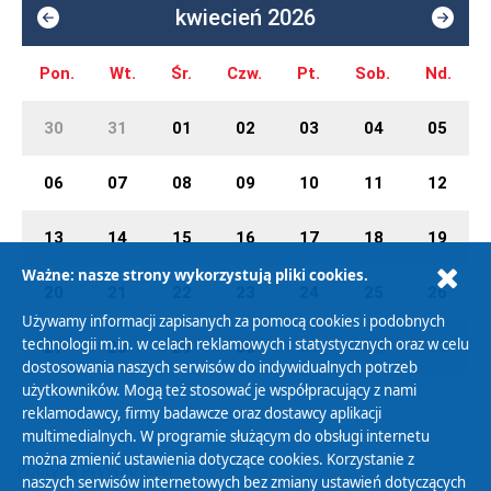
kwiecień 2026
Pon.
Wt.
Śr.
Czw.
Pt.
Sob.
Nd.
30
31
01
02
03
04
05
06
07
08
09
10
11
12
13
14
15
16
17
18
19
Ważne: nasze strony wykorzystują pliki cookies.
20
21
22
23
24
25
26
Używamy informacji zapisanych za pomocą cookies i podobnych
technologii m.in. w celach reklamowych i statystycznych oraz w celu
27
28
29
30
01
02
03
dostosowania naszych serwisów do indywidualnych potrzeb
użytkowników. Mogą też stosować je współpracujący z nami
reklamodawcy, firmy badawcze oraz dostawcy aplikacji
multimedialnych. W programie służącym do obsługi internetu
można zmienić ustawienia dotyczące cookies. Korzystanie z
Polityka Prywatności
naszych serwisów internetowych bez zmiany ustawień dotyczących