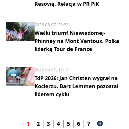
Resovią. Relacja w PR PiK
2026-08-07, 20:33
Wielki triumf Niewiadomej-
Phinney na Mont Ventoux. Polka
liderką Tour de France
2026-08-07, 17:17
TdP 2026: Jan Christen wygrał na
Kocierzu. Bart Lemmen pozostał
liderem cyklu
1
2
3
4
5
6
7