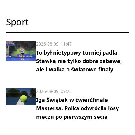
Sport
2026-08-09, 11:47
To był nietypowy turniej padla.
Stawką nie tylko dobra zabawa,
ale i walka o światowe finały
2026-08-09, 09:23
Iga Świątek w ćwierćfinale
Mastersa. Polka odwróciła losy
meczu po pierwszym secie