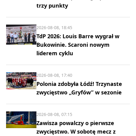
trzy punkty
2026-08-08, 18:45
TdP 2026: Louis Barre wygrał w
Bukowinie. Scaroni nowym
liderem cyklu
2026-08-08, 17:40
Polonia zdobyła Łódź! Trzynaste
zwycięstwo „Gryfów” w sezonie
2026-08-08, 07:15
Zawisza powalczy o pierwsze
zwycięstwo. W sobotę mecz z