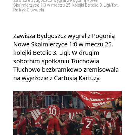
Zawisza Bydgoszcz wygrał z Pogonią Nowe
Skalmierzyce 1:0 w meczu 25. kolejki Betclic 3. Ligi/fot.
Patryk Głowacki
Zawisza Bydgoszcz wygrał z Pogonią
Nowe Skalmierzyce 1:0 w meczu 25.
kolejki Betclic 3. Ligi. W drugim
sobotnim spotkaniu Tłuchowia
Tłuchowo bezbramkowo zremisowała
na wyjeździe z Cartusią Kartuzy.